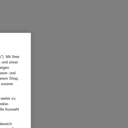
). Mit Ihrer
s und unser
eigen.
wser- und
nserem Shop,
 unserer
.
 weiter zu
ookie-
elle Auswahl
bereich