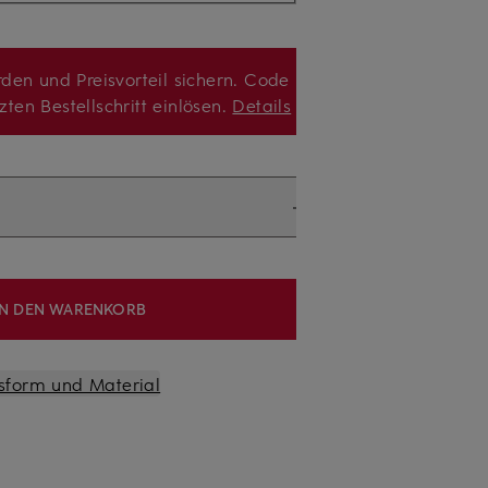
den und Preisvorteil sichern. Code
zten Bestellschritt einlösen.
Details
IN DEN WARENKORB
sform und Material