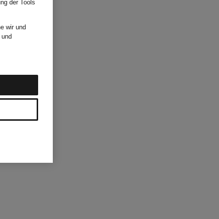
ung der Tools
e wir und
und