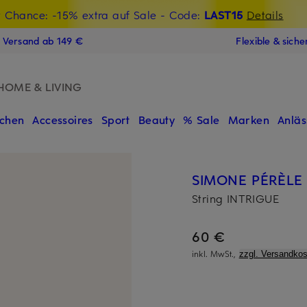
t Chance: -15% extra auf Sale
€-Willkommensgutschein mit Beyond sichern
- Code:
LAST15
Details
N
s Versand ab 149 €
Flexible & sich
HOME & LIVING
chen
Accessoires
Sport
Beauty
% Sale
Marken
Anläs
SIMONE PÉRÈLE
String INTRIGUE
60 €
inkl. MwSt.,
zzgl. Versandkos