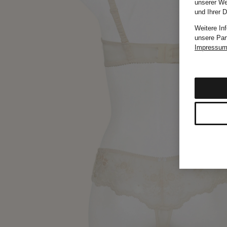
unserer We
und Ihrer 
Weitere In
unsere Par
Impressu