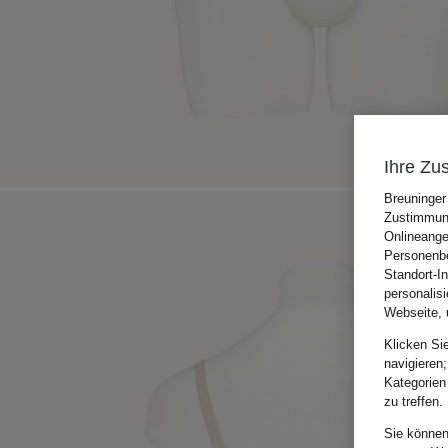
Ihre Zu
Breuninger
Zustimmung
Onlineange
Personenbe
Standort-I
personalis
Webseite, 
Klicken Si
navigieren;
Kategorien
zu treffen.
Sie können