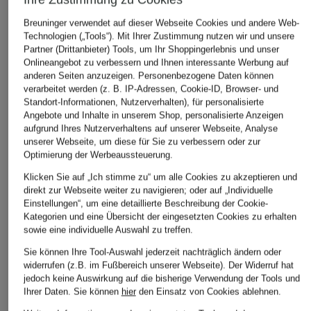
Breuninger verwendet auf dieser Webseite Cookies und andere Web-
Technologien („Tools“). Mit Ihrer Zustimmung nutzen wir und unsere
Partner (Drittanbieter) Tools, um Ihr Shoppingerlebnis und unser
Onlineangebot zu verbessern und Ihnen interessante Werbung auf
+Aktionsrabatt
+Aktionsrabatt
+Aktionsrabatt
anderen Seiten anzuzeigen. Personenbezogene Daten können
BOSS
Triumph
CHANTELLE
verarbeitet werden (z. B. IP-Adressen, Cookie-ID, Browser- und
Standort-Informationen, Nutzerverhalten), für personalisierte
String CI
Slip BODY MAKE-UP
String SOFTSTRET
Angebote und Inhalte in unserem Shop, personalisierte Anzeigen
ILLUSION LACE
17,99 €
14,99 €
aufgrund Ihres Nutzerverhaltens auf unserer Webseite, Analyse
unserer Webseite, um diese für Sie zu verbessern oder zur
24,99 €
Bestpreis:
15,29 €
Bestpreis:
12,74 €
Optimierung der Werbeaussteuerung.
Ursprünglich:
22,95 €
Ursprünglich:
19,90 €
Bestpreis:
17,99 €
Klicken Sie auf „Ich stimme zu“ um alle Cookies zu akzeptieren und
Ursprünglich:
27,95 €
direkt zur Webseite weiter zu navigieren; oder auf „Individuelle
Einstellungen“, um eine detaillierte Beschreibung der Cookie-
Kategorien und eine Übersicht der eingesetzten Cookies zu erhalten
sowie eine individuelle Auswahl zu treffen.
Sie können Ihre Tool-Auswahl jederzeit nachträglich ändern oder
widerrufen (z.B. im Fußbereich unserer Webseite). Der Widerruf hat
jedoch keine Auswirkung auf die bisherige Verwendung der Tools und
Ihrer Daten.
Sie können
hier
den Einsatz von Cookies ablehnen.
Weitere Kategorien