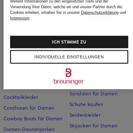
Weitere Informationen zu den eingesetzten Tools und der
Verwendung Ihrer Daten, welche wir und unsere Partner durch die
Abendkleider
Kleider
Cookies erheben, erhalten Sie in unserer
Datenschutzerklärung
und
Impressum
.
Anzüge für Herren
Lange Ballkleider
Bikinis Damen
Lederjacken für Damen
ICH STIMME ZU
Boots für Damen
Mäntel für Damen
Braune Stiefel für Damen
Parkas für Herren
INDIVIDUELLE EINSTELLUNGEN
Cabanjacken für Damen
Pullover für Damen
Chelsea Boots für Herren
Rollkragenpullover für
Herren
Chelsea-Boots für Damen
Sandalen für Damen
Cocktailkleider
Schuhe kaufen
Cordhosen für Damen
Seidenkleider
Cowboy Boots für Damen
Skijacken für Damen
Damen Daunenjacken