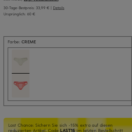
30-Tage-Bestpreis:
33,99 €
|
Details
Ursprünglich:
60 €
Farbe:
CREME
Last Chance: Sichern Sie sich -15% extra auf diesen
reduzierten Artikel. Code
LAST15
im letzten Bestellschritt