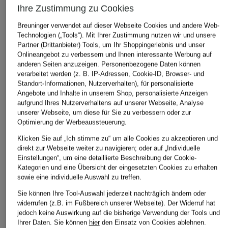
Ihre Zustimmung zu Cookies
Breuninger verwendet auf dieser Webseite Cookies und andere Web-
Technologien („Tools“). Mit Ihrer Zustimmung nutzen wir und unsere
Partner (Drittanbieter) Tools, um Ihr Shoppingerlebnis und unser
SELECTED
SPORTALM
+Aktionsrabatt
Onlineangebot zu verbessern und Ihnen interessante Werbung auf
Hemdbluse mit 3/4-
Blusenshirt mit 3/4-
anderen Seiten anzuzeigen. Personenbezogene Daten können
rossana diva
Arm
Arm und
verarbeitet werden (z. B. IP-Adressen, Cookie-ID, Browser- und
Hemdbluse
Standort-Informationen, Nutzerverhalten), für personalisierte
Schmucksteinen
69,99 €
Angebote und Inhalte in unserem Shop, personalisierte Anzeigen
99,99 €
249 €
aufgrund Ihres Nutzerverhaltens auf unserer Webseite, Analyse
unserer Webseite, um diese für Sie zu verbessern oder zur
Bestpreis:
84,99 €
Optimierung der Werbeaussteuerung.
Ursprünglich:
139,99 €
Klicken Sie auf „Ich stimme zu“ um alle Cookies zu akzeptieren und
direkt zur Webseite weiter zu navigieren; oder auf „Individuelle
Einstellungen“, um eine detaillierte Beschreibung der Cookie-
Kategorien und eine Übersicht der eingesetzten Cookies zu erhalten
sowie eine individuelle Auswahl zu treffen.
Sie können Ihre Tool-Auswahl jederzeit nachträglich ändern oder
widerrufen (z.B. im Fußbereich unserer Webseite). Der Widerruf hat
jedoch keine Auswirkung auf die bisherige Verwendung der Tools und
Ihrer Daten.
Sie können
hier
den Einsatz von Cookies ablehnen.