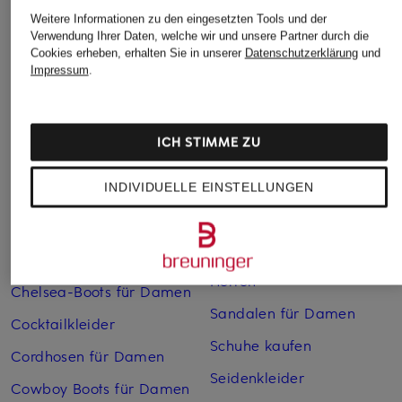
Weitere Kategorien
Weitere Informationen zu den eingesetzten Tools und der
Verwendung Ihrer Daten, welche wir und unsere Partner durch die
Cookies erheben, erhalten Sie in unserer
Datenschutzerklärung
und
Abendkleider
Kleider
Impressum
.
Anzüge für Herren
Lange Ballkleider
Bikinis Damen
Lederjacken für Damen
ICH STIMME ZU
Boots für Damen
Mäntel für Damen
INDIVIDUELLE EINSTELLUNGEN
Braune Stiefel für Damen
Parkas für Herren
Cabanjacken für Damen
Pullover für Damen
Chelsea Boots für Herren
Rollkragenpullover für
Herren
Chelsea-Boots für Damen
Sandalen für Damen
Cocktailkleider
Schuhe kaufen
Cordhosen für Damen
Seidenkleider
Cowboy Boots für Damen