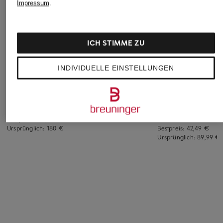
Impressum
.
ICH STIMME ZU
MAAP
MARC CAIN
+Aktionsrabatt
INDIVIDUELLE EINSTELLUNGEN
Radtrikot EMERGE
T-Shirt
lilienfels
JERSEY
119,90 €
T-Shirt
134,99 €
49,99 €
Bestpreis:
127,49 €
Bestpreis:
42,49 €
Ursprünglich:
180 €
Ursprünglich:
89,99 €