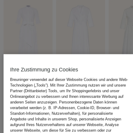
Ihre Zustimmung zu Cookies
LUISA CERANO
CATNOIR
(THE MERCE
Breuninger verwendet auf dieser Webseite Cookies und andere Web-
Kleid
Hemdblusenkleid mit
Hemdblusenk
Technologien („Tools“). Mit Ihrer Zustimmung nutzen wir und unsere
3/4-Arm
3/4-Arm
319,99 €
Partner (Drittanbieter) Tools, um Ihr Shoppingerlebnis und unser
159,99 €
229,99 €
Onlineangebot zu verbessern und Ihnen interessante Werbung auf
Bestpreis:
271,99 €
Ursprünglich:
399,95 €
anderen Seiten anzuzeigen. Personenbezogene Daten können
Bestpreis:
135,99 €
Bestpreis:
195
verarbeitet werden (z. B. IP-Adressen, Cookie-ID, Browser- und
Ursprünglich:
199,95 €
Ursprünglich:
Standort-Informationen, Nutzerverhalten), für personalisierte
Angebote und Inhalte in unserem Shop, personalisierte Anzeigen
aufgrund Ihres Nutzerverhaltens auf unserer Webseite, Analyse
ÄHNLICHE ARTIKEL ENTDECKEN
unserer Webseite, um diese für Sie zu verbessern oder zur