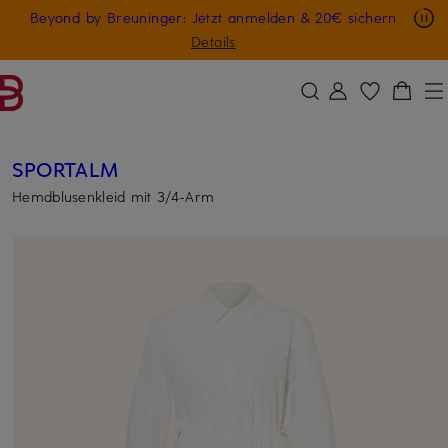
Nur in der App: -10 € auf digitale Geschenkkarten
Beyond by Breuninger: Jetzt anmelden & 20€ sichern
ZUM HAUPTINHALT ÜBERSPRINGEN
ZUM SUCHFELD ÜBERSPRINGE
GESCHENK20
Details
SPORTALM
Hemdblusenkleid mit 3/4-Arm