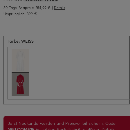
30-Tage-Bestpreis:
254,99 €
|
Details
Ursprünglich:
399 €
Farbe:
WEISS
Jetzt Neukunde werden und Preisvorteil sichern. Code
WELCOME15
im letzten Bestellschritt einlösen.
Details