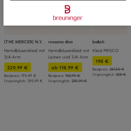
(THE MERCER) N.Y.
rossana diva
ba&sh
Hemdblusenkleid mit
Hemdblusenkleid mit
Kleid PRISCO
3/4-Arm
Leinen und 3/4-Arm
195 €
229,99 €
ab 118,99 €
Bestpreis:
227,50 €
Ursprünglich:
325 €
Bestpreis:
195,49 €
Bestpreis:
152,99 €
Ursprünglich:
299,99 €
Ursprünglich:
239,99 €