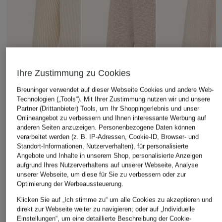
Ihre Zustimmung zu Cookies
Breuninger verwendet auf dieser Webseite Cookies und andere Web-
Technologien („Tools“). Mit Ihrer Zustimmung nutzen wir und unsere
Partner (Drittanbieter) Tools, um Ihr Shoppingerlebnis und unser
Onlineangebot zu verbessern und Ihnen interessante Werbung auf
anderen Seiten anzuzeigen. Personenbezogene Daten können
verarbeitet werden (z. B. IP-Adressen, Cookie-ID, Browser- und
Standort-Informationen, Nutzerverhalten), für personalisierte
Angebote und Inhalte in unserem Shop, personalisierte Anzeigen
aufgrund Ihres Nutzerverhaltens auf unserer Webseite, Analyse
unserer Webseite, um diese für Sie zu verbessern oder zur
NN.07
Optimierung der Werbeaussteuerung.
+Aktionsrabatt
+Aktionsrabatt
Pullover RUSSEL
Klicken Sie auf „Ich stimme zu“ um alle Cookies zu akzeptieren und
A.P.C.
OLYMP SIGNATUR
direkt zur Webseite weiter zu navigieren; oder auf „Individuelle
160 €
Pullover
Troyer
Einstellungen“, um eine detaillierte Beschreibung der Cookie-