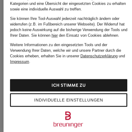
Kategorien und eine Übersicht der eingesetzten Cookies zu erhalten
159,99 €
119,99 €
sowie eine individuelle Auswahl zu treffen.
Bestpreis:
135,99 €
Bestpreis:
101,99 €
Sie können Ihre Tool-Auswahl jederzeit nachträglich ändern oder
Ursprünglich:
319,99 €
Ursprünglich:
179,99 €
widerrufen (z.B. im Fußbereich unserer Webseite). Der Widerruf hat
jedoch keine Auswirkung auf die bisherige Verwendung der Tools und
Ihrer Daten.
Sie können
hier
den Einsatz von Cookies ablehnen.
Weitere Informationen zu den eingesetzten Tools und der
Verwendung Ihrer Daten, welche wir und unsere Partner durch die
Cookies erheben, erhalten Sie in unserer
Datenschutzerklärung
und
Impressum
.
Weitere Kategorien
ICH STIMME ZU
Abendkleider
Kleider
INDIVIDUELLE EINSTELLUNGEN
Anzüge für Herren
Lange Ballkleider
Bikinis Damen
Lederjacken für Damen
Boots für Damen
Mäntel für Damen