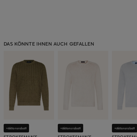
DAS KÖNNTE IHNEN AUCH GEFALLEN
+Aktionsrabatt
+Aktionsrabatt
+Aktionsrabatt
STROKESMAN'S
STROKESMAN'S
STROKESM