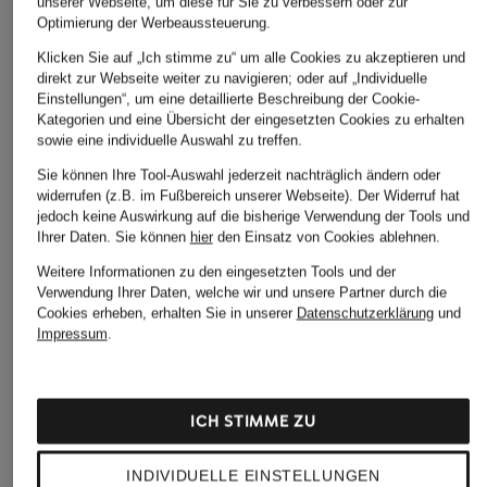
unserer Webseite, um diese für Sie zu verbessern oder zur
Optimierung der Werbeaussteuerung.
Klicken Sie auf „Ich stimme zu“ um alle Cookies zu akzeptieren und
direkt zur Webseite weiter zu navigieren; oder auf „Individuelle
Einstellungen“, um eine detaillierte Beschreibung der Cookie-
Kategorien und eine Übersicht der eingesetzten Cookies zu erhalten
+Aktionsrabatt
+Aktionsrabatt
+Aktionsrabatt
sowie eine individuelle Auswahl zu treffen.
ARMEDANGELS
Marc O'Polo
PAUL
Sie können Ihre Tool-Auswahl jederzeit nachträglich ändern oder
Troyer FAABES
Pullover
Rollkragenpullover
widerrufen (z.B. im Fußbereich unserer Webseite). Der Widerruf hat
aus Merinowolle
jedoch keine Auswirkung auf die bisherige Verwendung der Tools und
61,99 €
64,99 €
Ihrer Daten.
Sie können
hier
den Einsatz von Cookies ablehnen.
59,99 €
Bestpreis:
52,69 €
Bestpreis:
55,24 €
Weitere Informationen zu den eingesetzten Tools und der
Ursprünglich:
89,90 €
Ursprünglich:
129,95 €
Bestpreis:
50,99 €
Verwendung Ihrer Daten, welche wir und unsere Partner durch die
Ursprünglich:
79,99 €
Cookies erheben, erhalten Sie in unserer
Datenschutzerklärung
und
Impressum
.
ICH STIMME ZU
INDIVIDUELLE EINSTELLUNGEN