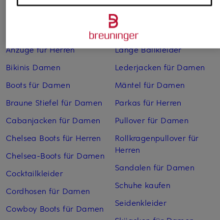
Weitere Kategorien
Abendkleider
Kleider
Anzüge für Herren
Lange Ballkleider
Bikinis Damen
Lederjacken für Damen
Boots für Damen
Mäntel für Damen
Braune Stiefel für Damen
Parkas für Herren
Cabanjacken für Damen
Pullover für Damen
Chelsea Boots für Herren
Rollkragenpullover für
Herren
Chelsea-Boots für Damen
Sandalen für Damen
Cocktailkleider
Schuhe kaufen
Cordhosen für Damen
Seidenkleider
Cowboy Boots für Damen
Skijacken für Damen