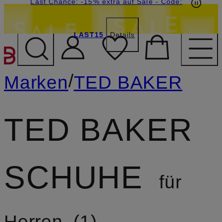
20€-Willkommensgutschein mit Beyond sichern
Last Chance: -15% extra auf Sale
- Code:
LAST15
Details
ZUM HAUPTINHALT ÜBE
/
Marken
TED BAKER
TED BAKER
SCHUHE
für
Herren
1