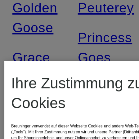
Golden
Peuterey
Goose
Princess
Grace
Goes
Hollywoo
Ihre Zustimmung z
Hanro
Cookies
Repeat
Harris
Breuninger verwendet auf dieser Webseite Cookies und andere Web-Te
Wharf
Replay
(„Tools“). Mit Ihrer Zustimmung nutzen wir und unsere Partner (Drittanbi
um Ihr Shoppingerlebnis und unser Onlineangebot zu verbessern und I