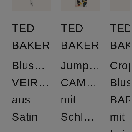
TED
TED
TE
BAKER
BAKER
BA
Blusentop
Jumpsuit
Cro
VEIRAA
CAMEA
Blu
aus
mit
BA
Satin
Schluppe
mit