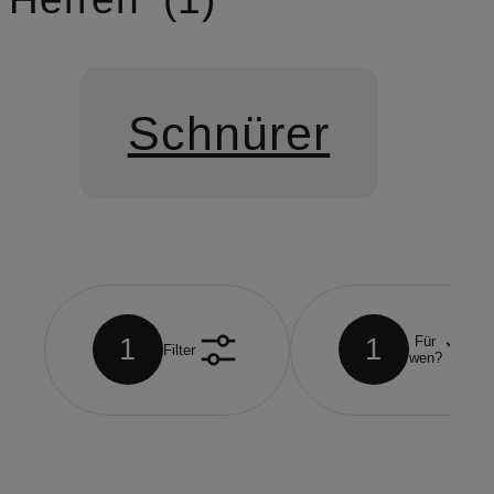
Schnürer
1
1
Für
Filter
wen?