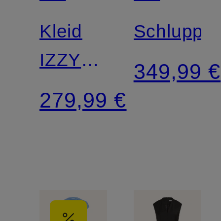
SWEDEN
SWEDEN
Kleid
Schluppen
IZZY
349,99 €
mit 3/4-
279,99 €
Arm