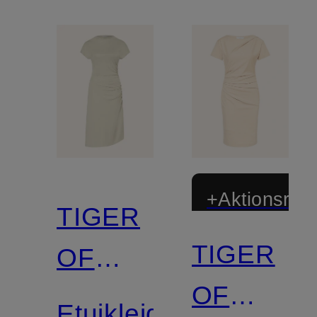
+Aktionsraba
TIGER
TIGER
OF
OF
SWEDEN
Etuikleid