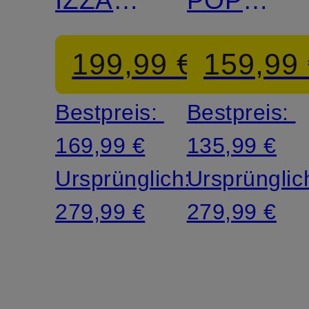
IZZA
POPPIE
mit 3/4-
mit
199,99 €
159,99
Arm
Glitzergar
Bestpreis:
Bestpreis:
169,99 €
135,99 €
Ursprünglich:
Ursprünglic
279,99 €
279,99 €