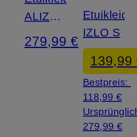
SWEDEN
Etuikleid
ALIZ
IZLO S
aus
279,99 €
Jersey
139,99
Bestpreis:
118,99 €
Ursprünglic
279,99 €