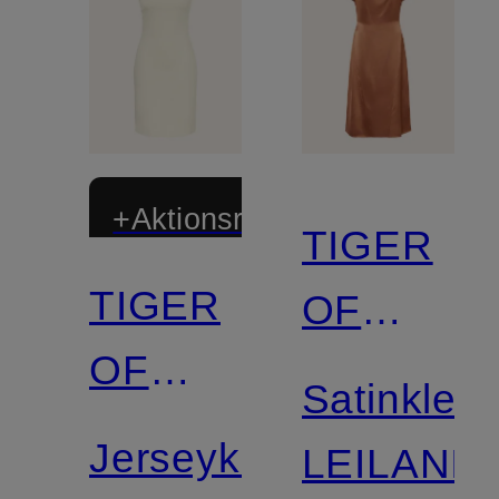
+Aktionsrabatt
TIGER
TIGER
OF
OF
SWEDEN
Satinkleid
SWEDEN
Jerseykleid
LEILANI