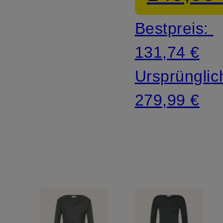
Bestpreis:
131,74 €
Ursprünglic
279,99 €