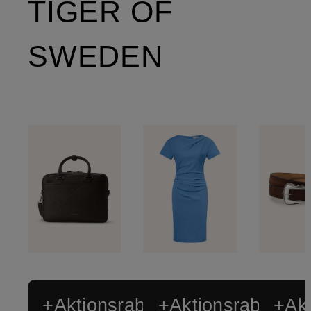
TIGER OF
SWEDEN
+Aktionsrabatt
+Aktionsrabatt
+Akt