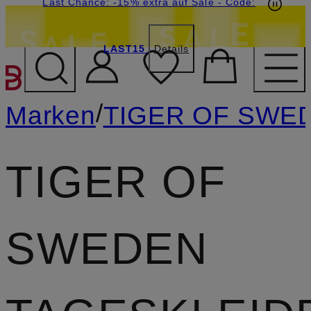
20€-Willkommensgutschein mit Beyond sichern
Last Chance: -15% extra auf Sale
- Code:
LAST15
Details
ZUM HAUPTINHALT ÜBE
/
Marken
TIGER OF SWE
TIGER OF
SWEDEN