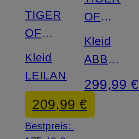
TIGER
OF
OF
SWEDEN
Kleid
SWEDEN
Kleid
ABBEY
LEILANI
mit
299,99 €
Leinen
209,99 €
Bestpreis: