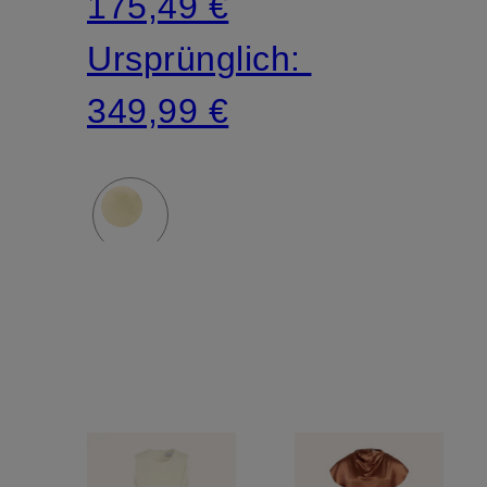
175,49 €
Ursprünglich:
349,99 €