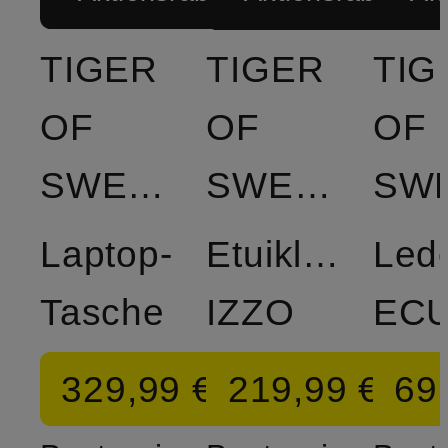
TIGER
TIGER
TIG
OF
OF
OF
SWEDEN
SWEDEN
Laptop-
Etuikleid
Lede
Tasche
IZZO
EC
329,99 €
219,99 €
69