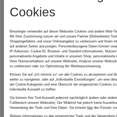
SWEDEN
SWEDEN
Cookies
Etuikleid
Kleid
ALIZ
LEILANI
Breuninger verwendet auf dieser Webseite Cookies und andere Web-Tec
Mit Ihrer Zustimmung nutzen wir und unsere Partner (Drittanbieter) Too
Shoppingerlebnis und unser Onlineangebot zu verbessern und Ihnen i
aus
auf anderen Seiten anzuzeigen. Personenbezogene Daten können verar
139,99 €
209,99
IP-Adressen, Cookie-ID, Browser- und Standort-Informationen, Nutzerve
personalisierte Angebote und Inhalte in unserem Shop, personalisierte
Jersey
Ihres Nutzerverhaltens auf unserer Webseite, Analyse unserer Webseit
zu verbessern oder zur Optimierung der Werbeaussteuerung.
Bestpreis:
Bestpreis:
Klicken Sie auf „Ich stimme zu“ um alle Cookies zu akzeptieren und di
weiter zu navigieren; oder auf „Individuelle Einstellungen“, um eine det
299,99 €
178,49 €
der Cookie-Kategorien und eine Übersicht der eingesetzten Cookies zu
individuelle Auswahl zu treffen.
Ursprünglic
Sie können Ihre Tool-Auswahl jederzeit nachträglich ändern oder widerr
Fußbereich unserer Webseite). Der Widerruf hat jedoch keine Auswirkun
Verwendung der Tools und Ihrer Daten.
Sie können
hier
den Einsatz vo
349,99 €
Weitere Informationen zu den eingesetzten Tools und der Verwendung 