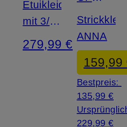
Etuikleid
SWEDEN
Strickklei
mit 3/4-
ANNA
Arm
279,99 €
159,99
Bestpreis:
135,99 €
Ursprünglic
229,99 €