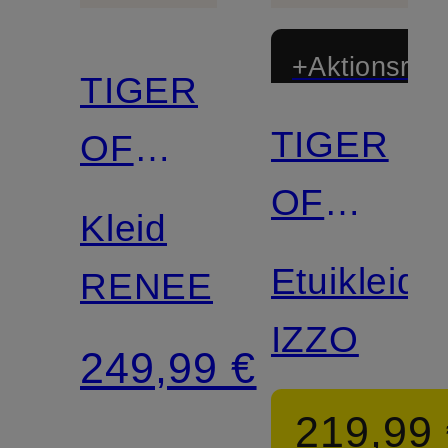
+Aktionsraba
TIGER
TIGER
OF
OF
SWEDEN
Kleid
SWEDEN
Etuikleid
RENEE
IZZO
249,99 €
219,99