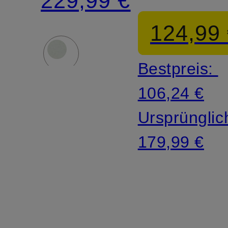
229,99 €
aus
Mohair
124,99
Merinowol
Bestpreis:
106,24 €
Ursprünglic
179,99 €