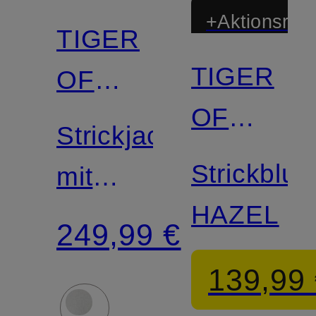
+Aktionsraba
TIGER
TIGER
OF
OF
SWEDEN
Strickjacke
SWEDEN
Strickblus
mit
HAZEL
Mohair
249,99 €
139,99