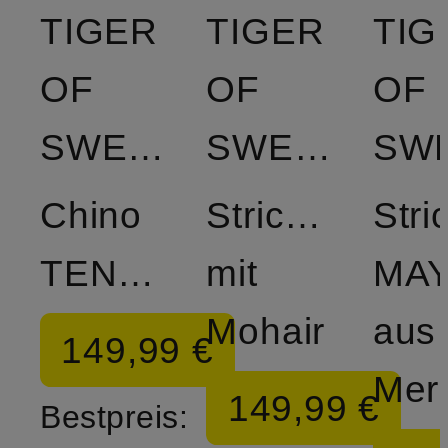
TIGER
TIGER
TIG
OF
OF
OF
SWEDEN
SWEDEN
Chino
Strickjacke
Stri
TENUTA
mit
MA
Mohair
aus
149,99 €
149,99 €
Bestpreis: