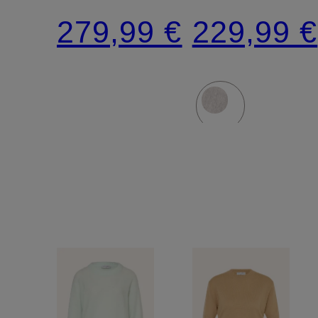
mit
279,99 €
229,99 €
Mohair