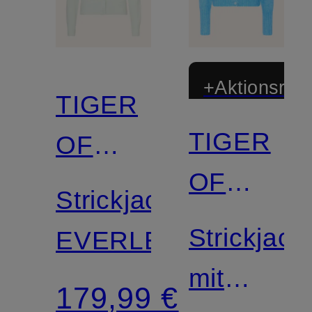
+Aktionsraba
TIGER
TIGER
OF
OF
SWEDEN
Strickjacke
SWEDEN
Strickjack
EVERLEE
mit
179,99 €