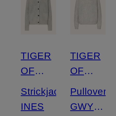
TIGER
TIGER
OF
OF
SWEDEN
SWEDEN
Strickjacke
Pullover
INES
GWYNN