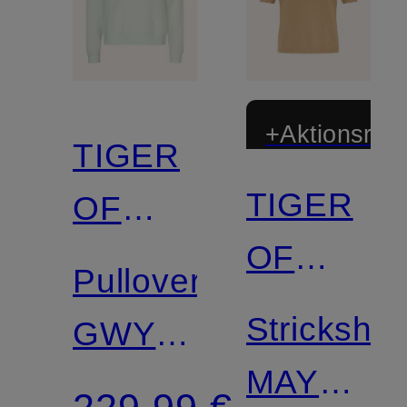
+Aktionsraba
TIGER
TIGER
OF
OF
SWEDEN
Pullover
SWEDEN
Strickshirt
GWYNN
MAY
mit