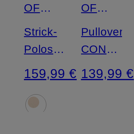
OF
OF
SWEDEN
SWEDEN
Strick-
Pullover
Poloshirt
CONNOR
ISLA
aus
159,99 €
139,99 €
Merinowol