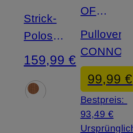
OF
SWEDEN
Strick-
SWEDEN
Pullover
Poloshirt
CONNOR
ISLA
159,99 €
99,99 €
Bestpreis:
93,49 €
Ursprünglic