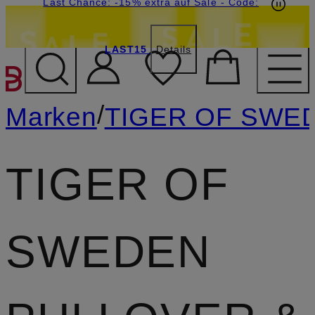
20€-Willkommensgutschein mit Beyond sichern
Last Chance: -15% extra auf Sale
- Code:
LAST15
Details
ZUM HAUPTINHALT ÜBE
/
Marken
TIGER OF SWE
TIGER OF
SWEDEN