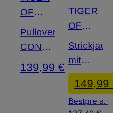
TIGER
OF
OF
SWEDEN
Pullover
SWEDEN
Strickjack
CONNOR
mit
mit
139,99 €
Mohair
Leinen
149,99
Bestpreis: