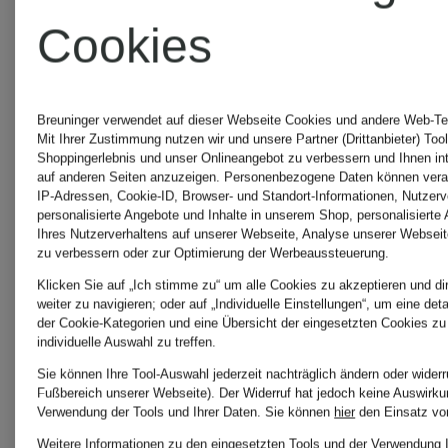
Pullover
mit
Cookies
CONNOR
Mohair
249,99 €
Breuninger verwendet auf dieser Webseite Cookies und andere Web-Tec
Mit Ihrer Zustimmung nutzen wir und unsere Partner (Drittanbieter) Too
119,99 €
Shoppingerlebnis und unser Onlineangebot zu verbessern und Ihnen i
auf anderen Seiten anzuzeigen. Personenbezogene Daten können verar
IP-Adressen, Cookie-ID, Browser- und Standort-Informationen, Nutzerve
personalisierte Angebote und Inhalte in unserem Shop, personalisierte
Bestpreis:
Ihres Nutzerverhaltens auf unserer Webseite, Analyse unserer Webseit
zu verbessern oder zur Optimierung der Werbeaussteuerung.
101,99 €
Klicken Sie auf „Ich stimme zu“ um alle Cookies zu akzeptieren und di
weiter zu navigieren; oder auf „Individuelle Einstellungen“, um eine det
der Cookie-Kategorien und eine Übersicht der eingesetzten Cookies zu
Ursprünglich:
individuelle Auswahl zu treffen.
Sie können Ihre Tool-Auswahl jederzeit nachträglich ändern oder widerr
199,99 €
Fußbereich unserer Webseite). Der Widerruf hat jedoch keine Auswirkun
Verwendung der Tools und Ihrer Daten.
Sie können
hier
den Einsatz vo
Weitere Informationen zu den eingesetzten Tools und der Verwendung 