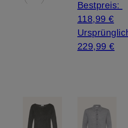
Bestpreis:
118,99 €
Ursprünglic
229,99 €