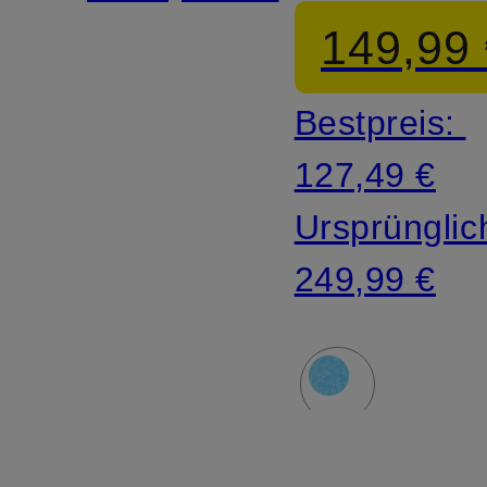
Mohair
149,99
Bestpreis:
127,49 €
Ursprünglic
249,99 €