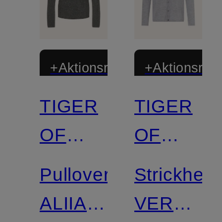
+Aktionsrabatt
+Aktionsraba
TIGER
TIGER
OF
OF
SWEDEN
SWEDEN
Pullover
Strickhem
ALIIANNA
VERKLIN