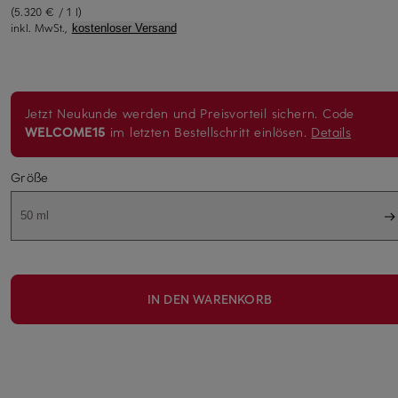
(5.320 € / 1 l)
inkl. MwSt.,
kostenloser Versand
Jetzt Neukunde werden und Preisvorteil sichern. Code
WELCOME15
im letzten Bestellschritt einlösen.
Details
Größe
50 ml
IN DEN WARENKORB