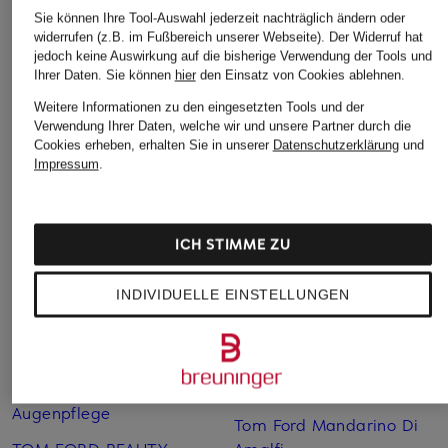
Eau de Parfum
BACCARAT ROUGE 540
Eau de Toile
Sie können Ihre Tool-Auswahl jederzeit nachträglich ändern oder
Eau de Parfum
widerrufen (z.B. im Fußbereich unserer Webseite). Der Widerruf hat
ab 165 €
155 €
jedoch keine Auswirkung auf die bisherige Verwendung der Tools und
ab 170 €
Ihrer Daten.
Sie können
hier
den Einsatz von Cookies ablehnen.
Weitere Informationen zu den eingesetzten Tools und der
Verwendung Ihrer Daten, welche wir und unsere Partner durch die
Cookies erheben, erhalten Sie in unserer
Datenschutzerklärung
und
Impressum
.
ICH STIMME ZU
INDIVIDUELLE EINSTELLUNGEN
Weitere Kategorien
Tom Ford Beau De Jour
Tom Ford Lidschatten
TOM FORD BEAUTY
Tom Ford Lost Cherry
Augenpflege
Tom Ford Mandarino Di