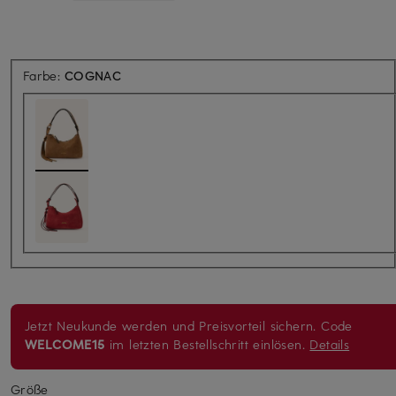
Farbe:
COGNAC
Jetzt Neukunde werden und Preisvorteil sichern. Code
WELCOME15
im letzten Bestellschritt einlösen.
Details
Größe