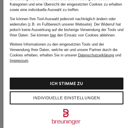
Kategorien und eine Übersicht der eingesetzten Cookies zu erhalten
sowie eine individuelle Auswahl zu treffen.
TED BAKER
GIANNI CHIARINI
SANDRO
Sie können Ihre Tool-Auswahl jederzeit nachträglich ändern oder
widerrufen (z.B. im Fußbereich unserer Webseite). Der Widerruf hat
Handtasche SAMIYRA
Handtasche HELENA
Beuteltasche
jedoch keine Auswirkung auf die bisherige Verwendung der Tools und
295 €
385 €
179,99 €
Ihrer Daten.
Sie können
hier
den Einsatz von Cookies ablehnen.
Bestpreis:
152,99 €
Weitere Informationen zu den eingesetzten Tools und der
Ursprünglich:
229,99 €
Verwendung Ihrer Daten, welche wir und unsere Partner durch die
Cookies erheben, erhalten Sie in unserer
Datenschutzerklärung
und
Impressum
.
ICH STIMME ZU
INDIVIDUELLE EINSTELLUNGEN
Weitere Kategorien
Blaue TOMMY HILFIGER
TOMMY HILFIGER Mantel