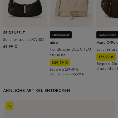
SEIDENFELT
+Aktionsrabatt
+Aktionsrabatt
Schultertasche LOVIISA
abro
Marc O'Pol
69,99 €
Handtasche DELIA TEMI
Schultertas
MEDIUM
179,99 €
239,99 €
Bestpreis:
206
Ursprünglich:
Bestpreis:
229,49 €
Ursprünglich:
299,99 €
ÄHNLICHE ARTIKEL ENTDECKEN