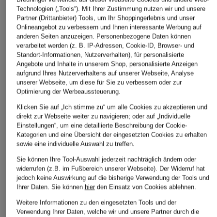
Technologien („Tools“). Mit Ihrer Zustimmung nutzen wir und unsere
Steg-Skihose
Hose
Hose
Partner (Drittanbieter) Tools, um Ihr Shoppingerlebnis und unser
JOENTAKA
159,99 €
280 €
Onlineangebot zu verbessern und Ihnen interessante Werbung auf
anderen Seiten anzuzeigen. Personenbezogene Daten können
99,90 €
verarbeitet werden (z. B. IP-Adressen, Cookie-ID, Browser- und
Standort-Informationen, Nutzerverhalten), für personalisierte
Angebote und Inhalte in unserem Shop, personalisierte Anzeigen
aufgrund Ihres Nutzerverhaltens auf unserer Webseite, Analyse
unserer Webseite, um diese für Sie zu verbessern oder zur
Optimierung der Werbeaussteuerung.
Klicken Sie auf „Ich stimme zu“ um alle Cookies zu akzeptieren und
direkt zur Webseite weiter zu navigieren; oder auf „Individuelle
Einstellungen“, um eine detaillierte Beschreibung der Cookie-
Kategorien und eine Übersicht der eingesetzten Cookies zu erhalten
sowie eine individuelle Auswahl zu treffen.
Sie können Ihre Tool-Auswahl jederzeit nachträglich ändern oder
widerrufen (z.B. im Fußbereich unserer Webseite). Der Widerruf hat
jedoch keine Auswirkung auf die bisherige Verwendung der Tools und
Weitere Kategorien
Ihrer Daten.
Sie können
hier
den Einsatz von Cookies ablehnen.
Weitere Informationen zu den eingesetzten Tools und der
Abendkleider
Kleider
Verwendung Ihrer Daten, welche wir und unsere Partner durch die