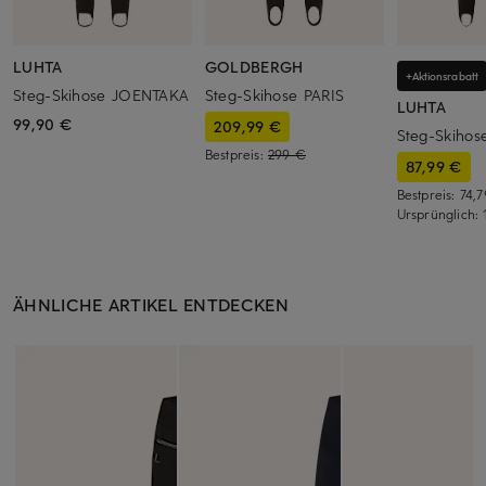
LUHTA
GOLDBERGH
+Aktionsrabatt
Steg-Skihose JOENTAKA
Steg-Skihose PARIS
LUHTA
99,90 €
209,99 €
Steg-Skiho
Bestpreis:
299 €
87,99 €
Bestpreis:
74,
Ursprünglich:
ÄHNLICHE ARTIKEL ENTDECKEN