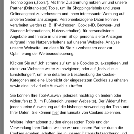
Reisetasche BASE
als Rucksack tragbar
Technologien („Tools“). Mit Ihrer Zustimmung nutzen wir und unsere
219,99 €
CAMP VOYAGER
Partner (Drittanbieter) Tools, um Ihr Shoppingerlebnis und unser
124,99 €
DUFFEL 32 l mit
Onlineangebot zu verbessern und Ihnen interessante Werbung auf
anderen Seiten anzuzeigen. Personenbezogene Daten können
Laptopfach
verarbeitet werden (z. B. IP-Adressen, Cookie-ID, Browser- und
als Rucksack tragbar
Standort-Informationen, Nutzerverhalten), für personalisierte
129,99 €
Angebote und Inhalte in unserem Shop, personalisierte Anzeigen
aufgrund Ihres Nutzerverhaltens auf unserer Webseite, Analyse
Bestpreis:
139,99 €
unserer Webseite, um diese für Sie zu verbessern oder zur
Optimierung der Werbeaussteuerung.
Klicken Sie auf „Ich stimme zu“ um alle Cookies zu akzeptieren und
direkt zur Webseite weiter zu navigieren; oder auf „Individuelle
Einstellungen“, um eine detaillierte Beschreibung der Cookie-
Kategorien und eine Übersicht der eingesetzten Cookies zu erhalten
sowie eine individuelle Auswahl zu treffen.
Sie können Ihre Tool-Auswahl jederzeit nachträglich ändern oder
widerrufen (z.B. im Fußbereich unserer Webseite). Der Widerruf hat
Weitere Kategorien
jedoch keine Auswirkung auf die bisherige Verwendung der Tools und
Ihrer Daten.
Sie können
hier
den Einsatz von Cookies ablehnen.
Abendkleider
Kleider
Weitere Informationen zu den eingesetzten Tools und der
Verwendung Ihrer Daten, welche wir und unsere Partner durch die
Anzüge für Herren
Lange Ballkleider
Cookies erheben, erhalten Sie in unserer
Datenschutzerklärung
und