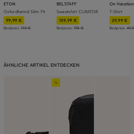
ETON
BELSTAFF
On Vacation
Oxfordhemd Slim Fit
Sweatshirt CURATOR
T-Shirt
99,99 €
109,99 €
29,99 €
Bestpreis:
170 €
Bestpreis:
175 €
Bestpreis:
49,
ÄHNLICHE ARTIKEL ENTDECKEN