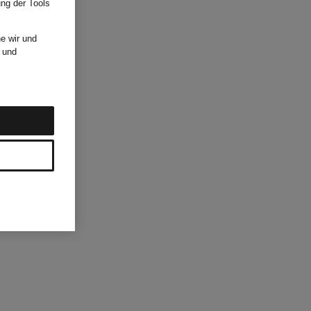
ung der Tools
e wir und
und