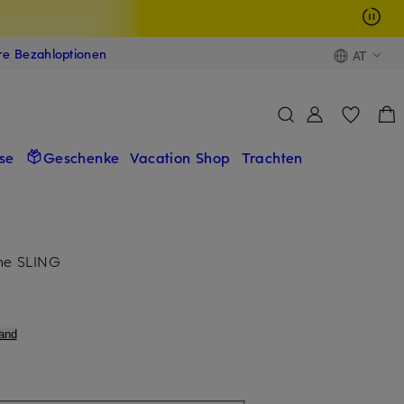
ere Bezahloptionen
AT
se
Geschenke
Vacation Shop
Trachten
he SLING
and