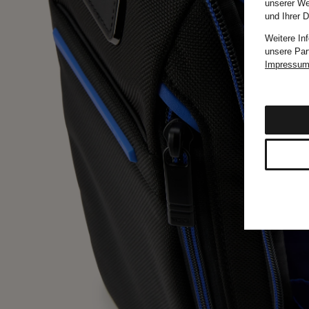
unserer We
und Ihrer 
Weitere In
unsere Par
Impressu