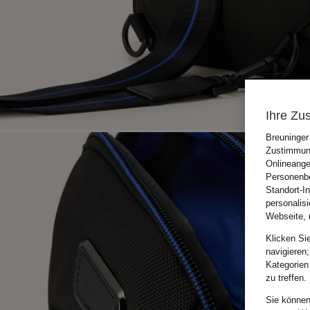
Ihre Zu
Breuninger
Zustimmung
Onlineange
Personenbe
Standort-I
personalis
Webseite, 
Klicken Si
navigieren;
Kategorien
zu treffen.
Sie können