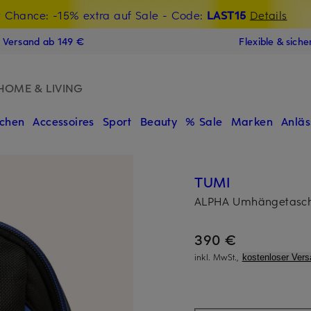
t Chance: -15% extra auf Sale
€-Willkommensgutschein mit Beyond sichern
- Code:
LAST15
Details
N
s Versand ab 149 €
Flexible & sich
HOME & LIVING
chen
Accessoires
Sport
Beauty
% Sale
Marken
Anläs
TUMI
ALPHA Umhängetasc
390 €
inkl. MwSt.,
kostenloser Vers