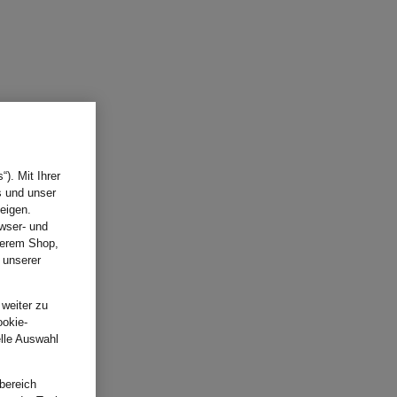
). Mit Ihrer
s und unser
eigen.
wser- und
nserem Shop,
 unserer
.
 weiter zu
ookie-
elle Auswahl
bereich