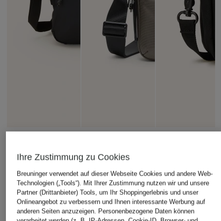
FJÄLLRÄVEN
TUMI
+Aktionsrabatt
Umhängetasche
ALPHA
Ihre Zustimmung zu Cookies
THE NORTH FACE
HIGH COAST
Umhängetasche
Umhängetasche
Breuninger verwendet auf dieser Webseite Cookies und andere Web-
MEDIUM
69,95 €
Technologien („Tools“). Mit Ihrer Zustimmung nutzen wir und unsere
REDBOX SMALL
310 €
Partner (Drittanbieter) Tools, um Ihr Shoppingerlebnis und unser
39,99 €
Onlineangebot zu verbessern und Ihnen interessante Werbung auf
anderen Seiten anzuzeigen. Personenbezogene Daten können
Bestpreis:
34,99 €
verarbeitet werden (z. B. IP-Adressen, Cookie-ID, Browser- und