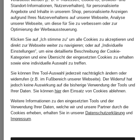
Ursprünglich:
49,99 €
Standort-Informationen, Nutzerverhalten), für personalisierte
Angebote und Inhalte in unserem Shop, personalisierte Anzeigen
aufgrund Ihres Nutzerverhaltens auf unserer Webseite, Analyse
unserer Webseite, um diese für Sie zu verbessern oder zur
Optimierung der Werbeaussteuerung.
Klicken Sie auf „Ich stimme zu“ um alle Cookies zu akzeptieren und
direkt zur Webseite weiter zu navigieren; oder auf „Individuelle
Einstellungen“, um eine detaillierte Beschreibung der Cookie-
Kategorien und eine Übersicht der eingesetzten Cookies zu erhalten
Weitere Kategorien
sowie eine individuelle Auswahl zu treffen.
Sie können Ihre Tool-Auswahl jederzeit nachträglich ändern oder
Abendkleider
Kleider
widerrufen (z.B. im Fußbereich unserer Webseite). Der Widerruf hat
Anzüge für Herren
Lange Ballkleider
jedoch keine Auswirkung auf die bisherige Verwendung der Tools und
Ihrer Daten.
Sie können
hier
den Einsatz von Cookies ablehnen.
Bikinis Damen
Lederjacken für Damen
Weitere Informationen zu den eingesetzten Tools und der
Verwendung Ihrer Daten, welche wir und unsere Partner durch die
Boots für Damen
Mäntel für Damen
Cookies erheben, erhalten Sie in unserer
Datenschutzerklärung
und
Braune Stiefel für Damen
Parkas für Herren
Impressum
.
Cabanjacken für Damen
Pullover für Damen