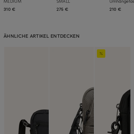
MEDIUM
SMALL
Umhängetas
310 €
275 €
210 €
ÄHNLICHE ARTIKEL ENTDECKEN