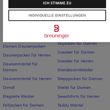
Chelsea Boots für Herren
Rollkragenpullover für
ICH STIMME ZU
Herren
Chelsea-Boots für Damen
INDIVIDUELLE EINSTELLUNGEN
Sandalen für Damen
Cocktailkleider
Schuhe kaufen
Cordhosen für Damen
Seidenkleider
Cowboy Boots für Damen
Skijacken für Damen
Damen Daunenjacken
Sneaker für Damen
Daunenjacken für Herren
Sneaker für Herren
Daunenmäntel für
Damen
Standesamtkleider
Daunenmäntel für Herren
Steppjacken für Damen
Dirndl
Stiefel für Damen
Elegante Kleider
Sweatshirts für Herren
Felljacken für Damen
Teddy Mäntel