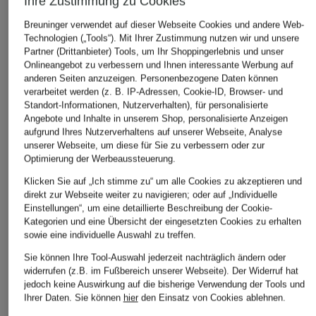
Ihre Zustimmung zu Cookies
Breuninger verwendet auf dieser Webseite Cookies und andere Web-
SANDRO
NOWADAYS
+Aktionsrabatt
Technologien („Tools“). Mit Ihrer Zustimmung nutzen wir und unsere
T-Shirt aus Leinen
Strick-Poloshirt
Partner (Drittanbieter) Tools, um Ihr Shoppingerlebnis und unser
TOMMY HILFIGER
Onlineangebot zu verbessern und Ihnen interessante Werbung auf
115 €
79,95 €
Piqué-Poloshirt
anderen Seiten anzuzeigen. Personenbezogene Daten können
verarbeitet werden (z. B. IP-Adressen, Cookie-ID, Browser- und
69,99 €
Standort-Informationen, Nutzerverhalten), für personalisierte
Angebote und Inhalte in unserem Shop, personalisierte Anzeigen
Bestpreis:
59,49 €
aufgrund Ihres Nutzerverhaltens auf unserer Webseite, Analyse
Ursprünglich:
99,90 €
unserer Webseite, um diese für Sie zu verbessern oder zur
Optimierung der Werbeaussteuerung.
Klicken Sie auf „Ich stimme zu“ um alle Cookies zu akzeptieren und
direkt zur Webseite weiter zu navigieren; oder auf „Individuelle
Einstellungen“, um eine detaillierte Beschreibung der Cookie-
Kategorien und eine Übersicht der eingesetzten Cookies zu erhalten
sowie eine individuelle Auswahl zu treffen.
Sie können Ihre Tool-Auswahl jederzeit nachträglich ändern oder
widerrufen (z.B. im Fußbereich unserer Webseite). Der Widerruf hat
jedoch keine Auswirkung auf die bisherige Verwendung der Tools und
Ihrer Daten.
Sie können
hier
den Einsatz von Cookies ablehnen.
Weitere Kategorien