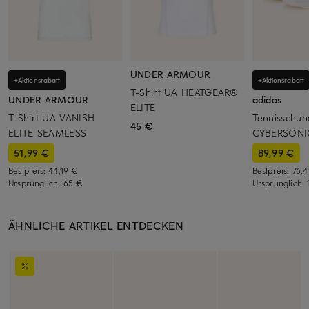
UNDER ARMOUR
+Aktionsrabatt
+Aktionsrabatt
T-Shirt UA HEATGEAR®
UNDER ARMOUR
adidas
ELITE
T-Shirt UA VANISH
Tennisschu
45 €
ELITE SEAMLESS
CYBERSONI
51,99 €
89,99 €
Bestpreis:
44,19 €
Bestpreis:
76,
Ursprünglich:
65 €
Ursprünglich:
ÄHNLICHE ARTIKEL ENTDECKEN