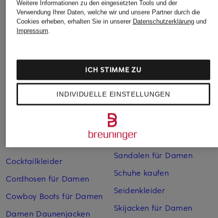
Weitere Informationen zu den eingesetzten Tools und der
Verwendung Ihrer Daten, welche wir und unsere Partner durch die
Abendkleider
Kleider
Cookies erheben, erhalten Sie in unserer
Datenschutzerklärung
und
Impressum
.
Anzüge für Herren
Lange Ballkleider
Bikinis Damen
Lederjacken für Damen
ICH STIMME ZU
Boots für Damen
Mäntel für Damen
Braune Stiefel für Damen
Parkas für Herren
INDIVIDUELLE EINSTELLUNGEN
Cabanjacken für Damen
Pullover für Damen
Chelsea Boots für Herren
Rollkragenpullover für
Herren
Chelsea-Boots für Damen
Sandalen für Damen
Cocktailkleider
Schuhe kaufen
Cordhosen für Damen
Seidenkleider
Cowboy Boots für Damen
Skijacken für Damen
Damen Daunenjacken