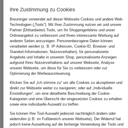
Ihre Zustimmung zu Cookies
Breuninger verwendet auf dieser Webseite Cookies und andere Web-
Technologien („Tools“). Mit Ihrer Zustimmung nutzen wir und unsere
Partner (Drittanbieter) Tools, um Ihr Shoppingerlebnis und unser
Onlineangebot zu verbessern und Ihnen interessante Werbung auf
+Aktionsrabatt
+Aktionsrabatt
+Aktionsrabatt
anderen Seiten anzuzeigen. Personenbezogene Daten können
verarbeitet werden (z. B. IP-Adressen, Cookie-ID, Browser- und
POLO RALPH
JACK&JONES
JACK&JONES
Standort-Informationen, Nutzerverhalten), für personalisierte
LAUREN
Hoodie
Hoodie
Angebote und Inhalte in unserem Shop, personalisierte Anzeigen
Hoodie
KIDS
JORNORREBRO
aufgrund Ihres Nutzerverhaltens auf unserer Webseite, Analyse
KIDS
KIDS
unserer Webseite, um diese für Sie zu verbessern oder zur
19,99 €
Optimierung der Werbeaussteuerung.
59,99 €
19,99 €
Bestpreis:
16,99 €
Klicken Sie auf „Ich stimme zu“ um alle Cookies zu akzeptieren und
Ursprünglich:
39,99 €
Bestpreis:
50,99 €
Bestpreis:
16,99 €
direkt zur Webseite weiter zu navigieren; oder auf „Individuelle
Ursprünglich:
85 €
Ursprünglich:
44,99 €
Einstellungen“, um eine detaillierte Beschreibung der Cookie-
Kategorien und eine Übersicht der eingesetzten Cookies zu erhalten
sowie eine individuelle Auswahl zu treffen.
Sie können Ihre Tool-Auswahl jederzeit nachträglich ändern oder
widerrufen (z.B. im Fußbereich unserer Webseite). Der Widerruf hat
jedoch keine Auswirkung auf die bisherige Verwendung der Tools und