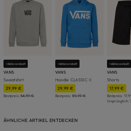
+Aktionsrabatt
+Aktionsrabatt
+Aktionsrabatt
VANS
VANS
VANS
Sweatshirt
Hoodie CLASSIC II
Shorts
29,99 €
29,99 €
17,99 €
Bestpreis:
54,99 €
Bestpreis:
59,99 €
Bestpreis:
17,
Ursprünglich:
ÄHNLICHE ARTIKEL ENTDECKEN