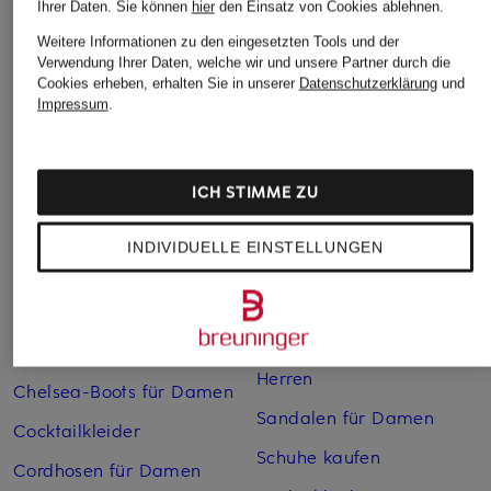
Ihrer Daten.
Sie können
hier
den Einsatz von Cookies ablehnen.
Weitere Informationen zu den eingesetzten Tools und der
Weitere Kategorien
Verwendung Ihrer Daten, welche wir und unsere Partner durch die
Cookies erheben, erhalten Sie in unserer
Datenschutzerklärung
und
Impressum
.
Abendkleider
Kleider
Anzüge für Herren
Lange Ballkleider
Bikinis Damen
Lederjacken für Damen
ICH STIMME ZU
Boots für Damen
Mäntel für Damen
INDIVIDUELLE EINSTELLUNGEN
Braune Stiefel für Damen
Parkas für Herren
Cabanjacken für Damen
Pullover für Damen
Chelsea Boots für Herren
Rollkragenpullover für
Herren
Chelsea-Boots für Damen
Sandalen für Damen
Cocktailkleider
Schuhe kaufen
Cordhosen für Damen