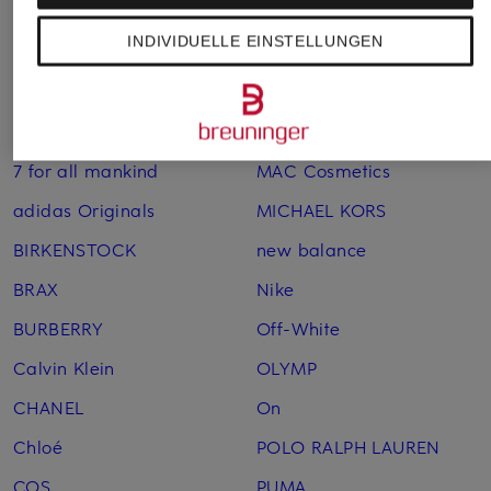
Veja Sale
Veja VOLLEY
INDIVIDUELLE EINSTELLUNGEN
Veja Sneaker Damen
Weitere Marken
7 for all mankind
MAC Cosmetics
adidas Originals
MICHAEL KORS
BIRKENSTOCK
new balance
BRAX
Nike
BURBERRY
Off-White
Calvin Klein
OLYMP
CHANEL
On
Chloé
POLO RALPH LAUREN
COS
PUMA