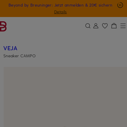
Nur in der App: -10 € auf digitale Geschenkkarten
Beyond by Breuninger: Jetzt anmelden & 20€ sichern
ZUM HAUPTINHALT ÜBERSPRINGEN
ZUM SUCHFELD ÜBERSPRINGE
GESCHENK20
Details
VEJA
Sneaker CAMPO