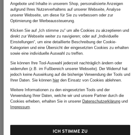
Angebote und Inhalte in unserem Shop, personalisierte Anzeigen
aufgrund Ihres Nutzerverhaltens auf unserer Webseite, Analyse
unserer Webseite, um diese für Sie zu verbessern oder zur
VEJA
paul green
BOSS
Optimierung der Werbeaussteuerung.
Sneaker VOLLEY
Sneaker
Sneaker BRENTA
Klicken Sie auf „Ich stimme zu“ um alle Cookies zu akzeptieren und
210 €
direkt zur Webseite weiter zu navigieren; oder auf „Individuelle
107,99 €
89,99 €
Einstellungen“, um eine detaillierte Beschreibung der Cookie-
Bestpreis:
91,79 €
Bestpreis:
76,49 €
Kategorien und eine Übersicht der eingesetzten Cookies zu erhalten
Ursprünglich:
135 €
Ursprünglich:
180 €
sowie eine individuelle Auswahl zu treffen.
Sie können Ihre Tool-Auswahl jederzeit nachträglich ändern oder
widerrufen (z.B. im Fußbereich unserer Webseite). Der Widerruf hat
jedoch keine Auswirkung auf die bisherige Verwendung der Tools und
Ihrer Daten.
Sie können
hier
den Einsatz von Cookies ablehnen.
Weitere Informationen zu den eingesetzten Tools und der
Verwendung Ihrer Daten, welche wir und unsere Partner durch die
Cookies erheben, erhalten Sie in unserer
Datenschutzerklärung
und
Impressum
.
Weitere Kategorien
Veja Campo
Veja Sneaker Herren
ICH STIMME ZU