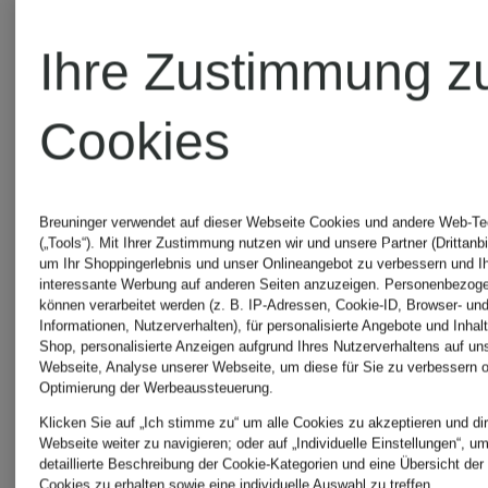
Lidea
Bademänt
Ihre Zustimmung z
Marc
Cookies
watercult
O'Polo
Breuninger verwendet auf dieser Webseite Cookies und andere Web-Te
Bademäntel
watercult
(„Tools“). Mit Ihrer Zustimmung nutzen wir und unsere Partner (Drittanbi
um Ihr Shoppingerlebnis und unser Onlineangebot zu verbessern und I
interessante Werbung auf anderen Seiten anzuzeigen. Personenbezog
SALE
können verarbeitet werden (z. B. IP-Adressen, Cookie-ID, Browser- und
Informationen, Nutzerverhalten), für personalisierte Angebote und Inhal
MARIE
Shop, personalisierte Anzeigen aufgrund Ihres Nutzerverhaltens auf un
Webseite, Analyse unserer Webseite, um diese für Sie zu verbessern o
Optimierung der Werbeaussteuerung.
JO
ZIMMER
Klicken Sie auf „Ich stimme zu“ um alle Cookies zu akzeptieren und dir
Webseite weiter zu navigieren; oder auf „Individuelle Einstellungen“, u
detaillierte Beschreibung der Cookie-Kategorien und eine Übersicht der
Cookies zu erhalten sowie eine individuelle Auswahl zu treffen.