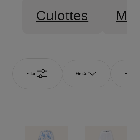
Culottes
Mar
Filter
Größe
Farbe