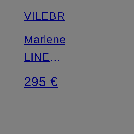
VILEBREQUIN
Marlenehose
LINE
aus
295 €
Spitze