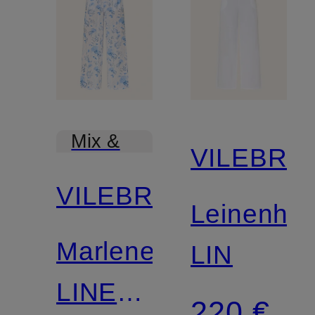
Mix &
VILEBRE
Match
VILEBREQUIN
Leinenho
Marlenehose
LIN
LINE
220 €