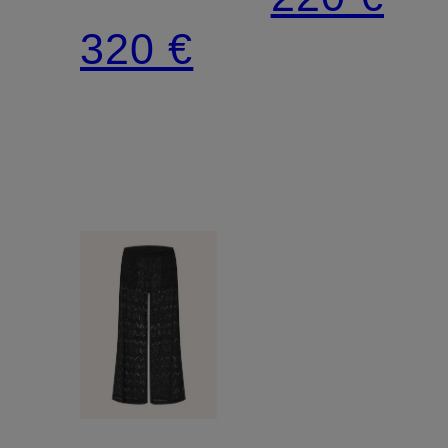
MEDUSA
320 €
AND
SHELLS