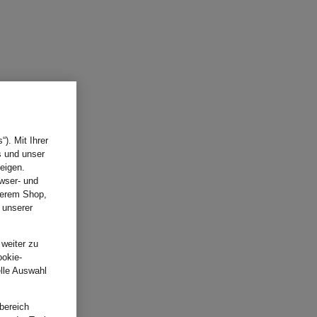
). Mit Ihrer
s und unser
eigen.
wser- und
nserem Shop,
 unserer
.
 weiter zu
ookie-
elle Auswahl
bereich