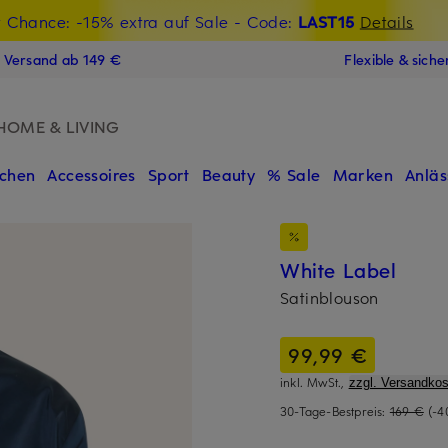
t Chance: -15% extra auf Sale
€-Willkommensgutschein mit Beyond sichern
- Code:
LAST15
Details
N
s Versand ab 149 €
Flexible & sich
HOME & LIVING
chen
Accessoires
Sport
Beauty
% Sale
Marken
Anläs
White Label
Satinblouson
99,99 €
inkl. MwSt.,
zzgl. Versandkos
30-Tage-Bestpreis:
169 €
(-4