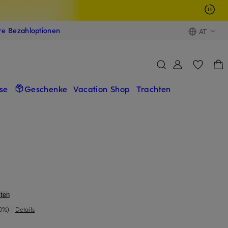
ere Bezahloptionen
AT
se
Geschenke
Vacation Shop
Trachten
ten
0%)
|
Details