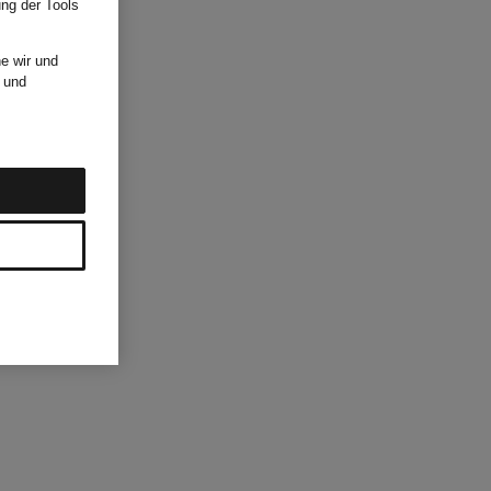
ung der Tools
e wir und
und