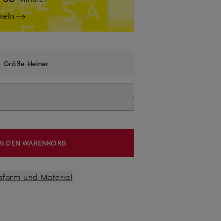
keln
e
Größe kleiner
.
IN DEN WARENKORB
sform und Material