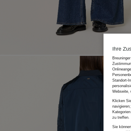
Ihre Zu
Breuninger
Zustimmung
Onlineange
Personenbe
Standort-I
personalis
Webseite, 
Klicken Si
navigieren;
Kategorien
zu treffen.
Sie können