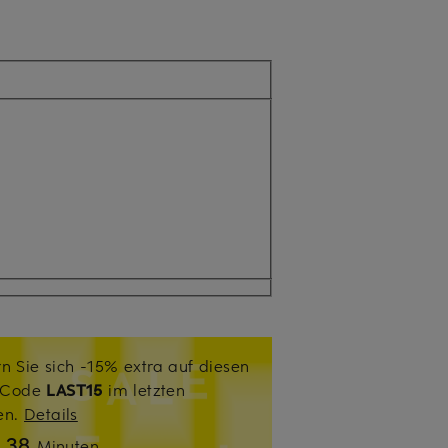
n Sie sich -15% extra auf diesen
. Code
LAST15
im letzten
sen.
Details
38
n
Minuten