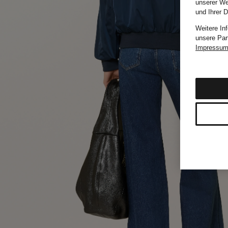
unserer We
und Ihrer 
Weitere In
unsere Par
Impressu