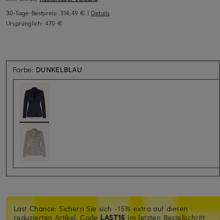
30-Tage-Bestpreis:
314,49 €
|
Details
Ursprünglich:
470 €
Farbe:
DUNKELBLAU
Last Chance: Sichern Sie sich -15% extra auf diesen
reduzierten Artikel. Code
LAST15
im letzten Bestellschritt