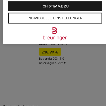
ICH STIMME ZU
INDIVIDUELLE EINSTELLUNGEN
windsor.
ELIAS RUMELIS
+Aktionsrabatt
Blazer
Jerseyblazer LAUR
WEEKEND Max Mara
499 €
239,99 €
Blazer GINNASTA
238,99 €
Bestpreis:
203,14 €
Ursprünglich:
299 €