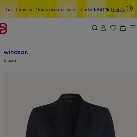
Last Chance: -15% extra auf Sale
20€-Willkommensgutschein mit Beyond sichern
- Code:
LAST15
Details
ZUM HAUPTINHALT ÜBERSPRINGEN
ZUM SUCHFELD ÜBERSPRINGE
windsor.
Blazer