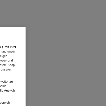
). Mit Ihrer
s und unser
eigen.
wser- und
nserem Shop,
 unserer
.
 weiter zu
ookie-
elle Auswahl
bereich