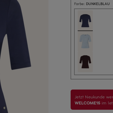
Farbe:
DUNKELBLAU
Jetzt Neukunde wer
WELCOME15
im let