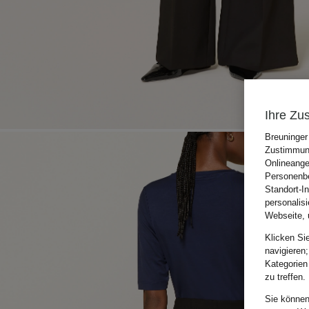
Ihre Zu
Breuninger
Zustimmung
Onlineange
Personenbe
Standort-I
personalis
Webseite, 
Klicken Si
navigieren;
Kategorien
zu treffen.
Sie können