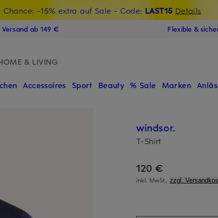
t Chance: -15% extra auf Sale
€-Willkommensgutschein mit Beyond sichern
- Code:
LAST15
Details
N
s Versand ab 149 €
Flexible & sich
HOME & LIVING
chen
Accessoires
Sport
Beauty
% Sale
Marken
Anläs
windsor.
T-Shirt
120 €
inkl. MwSt.,
zzgl. Versandkos