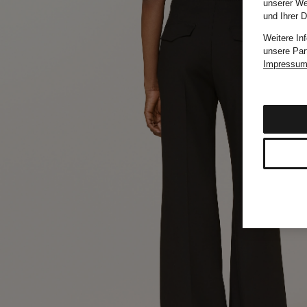
unserer We
und Ihrer 
Weitere In
unsere Par
Impressu