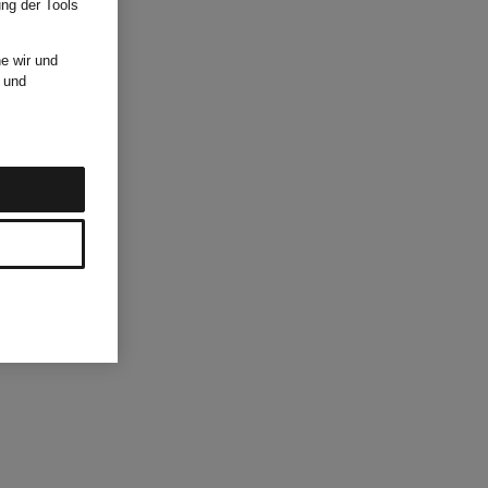
ung der Tools
e wir und
und