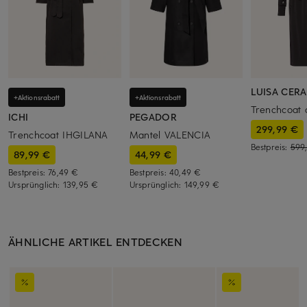
LUISA CER
+Aktionsrabatt
+Aktionsrabatt
Trenchcoat 
ICHI
PEGADOR
299,99 €
Trenchcoat IHGILANA
Mantel VALENCIA
Bestpreis:
599
89,99 €
44,99 €
Bestpreis:
76,49 €
Bestpreis:
40,49 €
Ursprünglich:
139,95 €
Ursprünglich:
149,99 €
ÄHNLICHE ARTIKEL ENTDECKEN