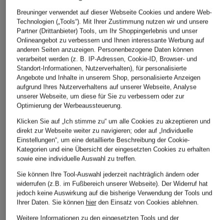
Breuninger verwendet auf dieser Webseite Cookies und andere Web-
Technologien („Tools“). Mit Ihrer Zustimmung nutzen wir und unsere
Partner (Drittanbieter) Tools, um Ihr Shoppingerlebnis und unser
S Max Mara
+Aktionsrabatt
+Aktionsrabatt
Onlineangebot zu verbessern und Ihnen interessante Werbung auf
Wollmantel ARONA
anderen Seiten anzuzeigen. Personenbezogene Daten können
Phase Eight
LAUREN RALPH
verarbeitet werden (z. B. IP-Adressen, Cookie-ID, Browser- und
739 €
LAUREN
Mantel ANNABEL mit
Standort-Informationen, Nutzerverhalten), für personalisierte
Wolle
Mantel
Angebote und Inhalte in unserem Shop, personalisierte Anzeigen
aufgrund Ihres Nutzerverhaltens auf unserer Webseite, Analyse
279,99 €
319,99 €
unserer Webseite, um diese für Sie zu verbessern oder zur
Optimierung der Werbeaussteuerung.
Bestpreis:
237,99 €
Bestpreis:
271,99 €
Ursprünglich:
389 €
Ursprünglich:
449 €
Klicken Sie auf „Ich stimme zu“ um alle Cookies zu akzeptieren und
direkt zur Webseite weiter zu navigieren; oder auf „Individuelle
Einstellungen“, um eine detaillierte Beschreibung der Cookie-
Kategorien und eine Übersicht der eingesetzten Cookies zu erhalten
sowie eine individuelle Auswahl zu treffen.
Sie können Ihre Tool-Auswahl jederzeit nachträglich ändern oder
widerrufen (z.B. im Fußbereich unserer Webseite). Der Widerruf hat
jedoch keine Auswirkung auf die bisherige Verwendung der Tools und
Ihrer Daten.
Sie können
hier
den Einsatz von Cookies ablehnen.
Weitere Kategorien
Weitere Informationen zu den eingesetzten Tools und der