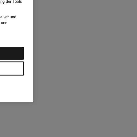
ung der Tools
e wir und
und