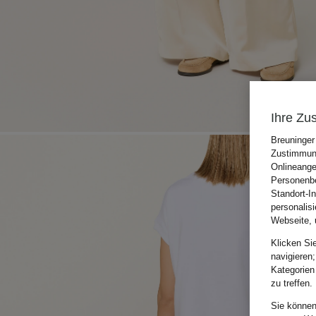
Ihre Zu
Breuninger
Zustimmung
Onlineange
Personenbe
Standort-I
personalis
Webseite, 
Klicken Si
navigieren;
Kategorien
zu treffen.
Sie können