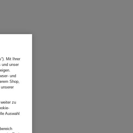
). Mit Ihrer
s und unser
eigen.
wser- und
nserem Shop,
 unserer
.
 weiter zu
ookie-
elle Auswahl
bereich