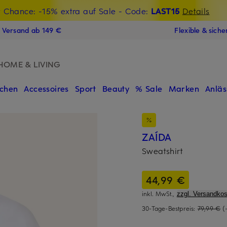
t Chance: -15% extra auf Sale
€-Willkommensgutschein mit Beyond sichern
- Code:
LAST15
Details
N
s Versand ab 149 €
Flexible & sich
HOME & LIVING
chen
Accessoires
Sport
Beauty
% Sale
Marken
Anläs
ZAÍDA
Sweatshirt
44,99 €
inkl. MwSt.,
zzgl. Versandkos
30-Tage-Bestpreis:
79,99 €
(