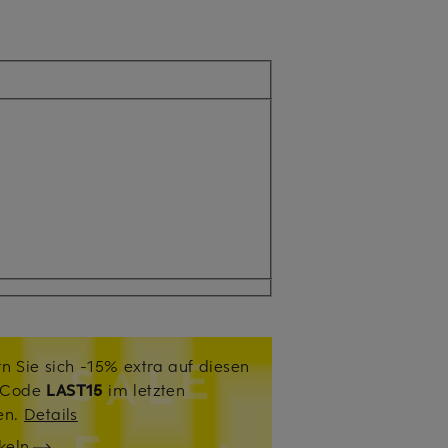
n Sie sich -15% extra auf diesen
. Code
LAST15
im letzten
sen.
Details
keln