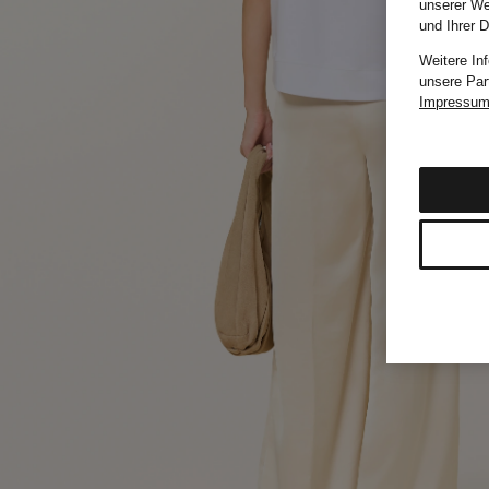
unserer We
und Ihrer 
Weitere In
unsere Par
Impressu