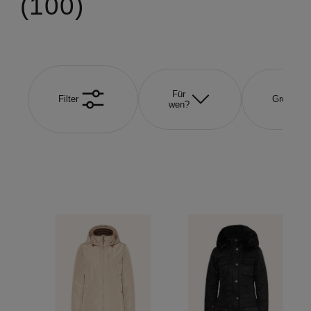
100
Für
Filter
Größe
wen?