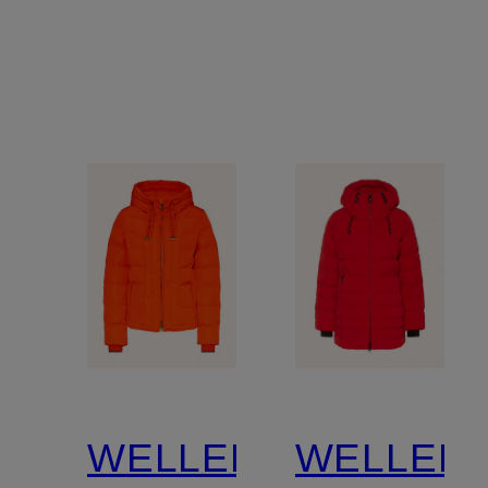
Isolierung
SORONA
und
Füllung
abnehmbarem
Kunstpelz
WELLENSTEYN
WELLEN