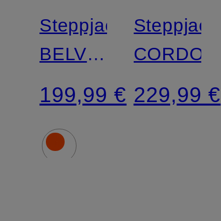
Steppjacke
Steppjack
BELVITINI
CORDOB
SHORT
199,99 €
229,99 €