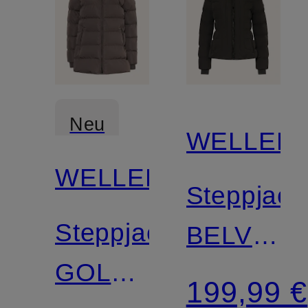
Neu
WELLEN
WELLENSTEYN
Steppjack
Steppjacke
BELVITE
GOLDMINE
SHORT
199,99 €