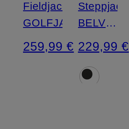
Fieldjacket
Steppjack
GOLFJACKE
BELVITE
MEDIUM
259,99 €
229,99 €
mit
DUPONT
SORONA
Isolierung
und