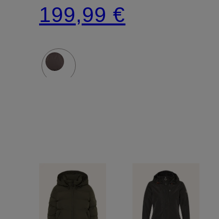
MEDIUM
mit
199,99 €
mit
abnehmb
abnehmbarer
Kunstpelz
Kapuze