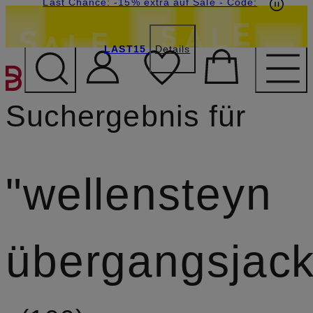
20€-Willkommensgutschein mit Beyond sichern
Last Chance: -15% extra auf Sale
- Code:
LAST15
Details
ZUM HAUPTINHALT ÜBE
Suchergebnis für
wellensteyn
übergangsjac