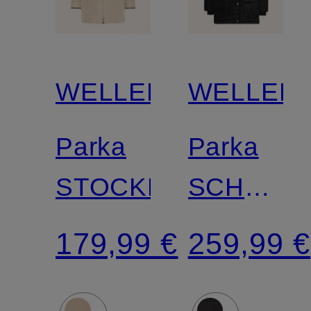
WELLENSTEYN
WELLEN
Parka
Parka
STOCKHOLM
SCHNEE
mit
179,99 €
259,99 €
abnehmb
Kunstfell