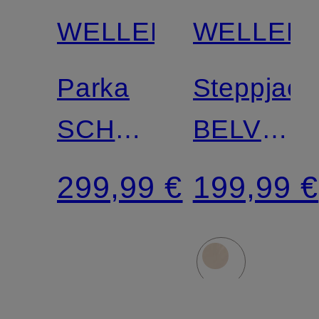
WELLENSTEYN
WELLEN
Parka
Steppjack
SCHNEEZAUBER
BELVITIN
LONG
SHORT
299,99 €
199,99 €
mit
abnehmbarem
Kunstpelz