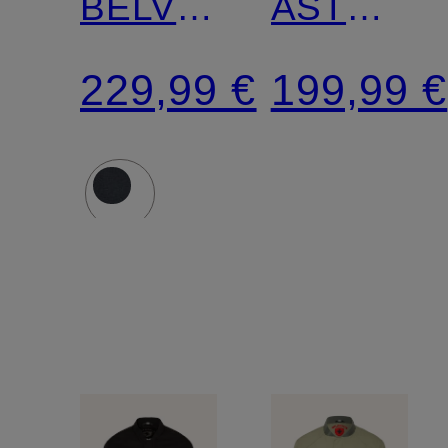
BELVITESSE
ASTORIA
MEDIUM
mit
229,99 €
199,99 €
mit
abnehmb
DUPONT™
Kunstfell
SORONA®-
Isolierung
und
abnehmbarem