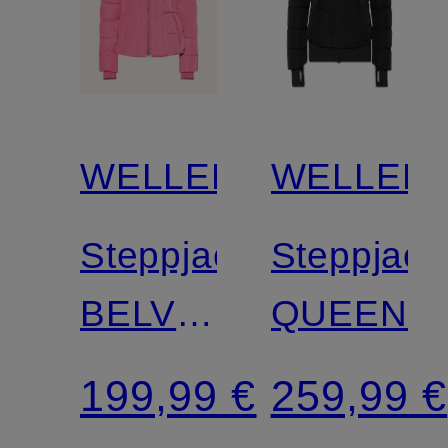
WELLENSTEYN
WELLEN
Steppjacke
Steppjack
BELVITINI
QUEENS
SHORT
199,99 €
259,99 €