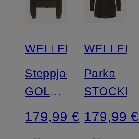
WELLENSTEYN
WELLEN
Steppjacke
Parka
GOLDMINE
STOCKH
SHORT
179,99 €
179,99 €
mit