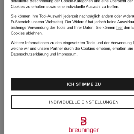
detaillierte Beschreibung der Cookie-Kategorien und eine Übersicht der
Cookies zu erhalten sowie eine individuelle Auswahl zu treffen.
WELLENSTEYN
WELLEN
Sie können Ihre Tool-Auswahl jederzeit nachträglich ändern oder widerr
Fußbereich unserer Webseite). Der Widerruf hat jedoch keine Auswirku
bisherige Verwendung der Tools und Ihrer Daten.
Sie können
hier
den E
Cookies ablehnen.
Steppjacke
Steppjack
Weitere Informationen zu den eingesetzten Tools und der Verwendung I
welche wir und unsere Partner durch die Cookies erheben, erhalten Sie 
mit
GOLDMI
Datenschutzerklärung
und
Impressum
.
abnehmbarer
SHORT
179,99 €
179,99 €
ICH STIMME ZU
Kapuze
mit
INDIVIDUELLE EINSTELLUNGEN
DUPONT
SORONA