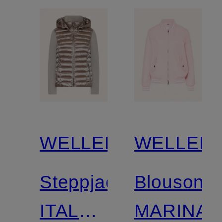
abnehmb
Kunstpelz
WELLENSTEYN
WELLEN
Steppjacke
Blouson
ITALY
MARINA