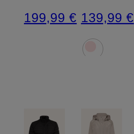
COMBI
199,99 €
139,99 €
ITALCO
im
Materialmix
mit
abnehmbarer
Kapuze