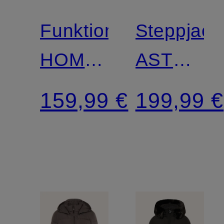
Funktionsjacke
Steppjack
HOMERUN
ASTORIA
LADY
SHORT
159,99 €
199,99 €
mit
abnehmb
Kunstfell