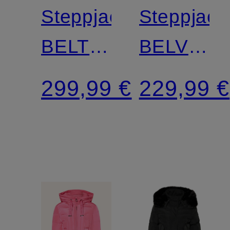
Steppjacke
Steppjack
BELTIQUE
BELVITE
mit
MEDIUM
299,99 €
229,99 €
abnehmbarer
mit
Kapuze
abnehmb
und
Kunstfell
Kunstpelz