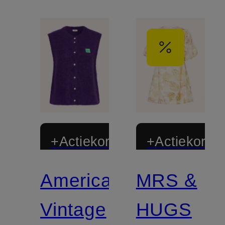
+Actiekorting
+Actiekortin
American
MRS &
Vintage
HUGS