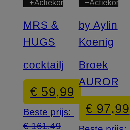
+Actiekorting
+Actiekortin
MRS &
by Aylin
Exclusief
HUGS
Koenig
cocktailjurk
Broek
AURORA
€ 59,99
€ 97,99
Beste prijs:
€ 161,49
Beste prijs: