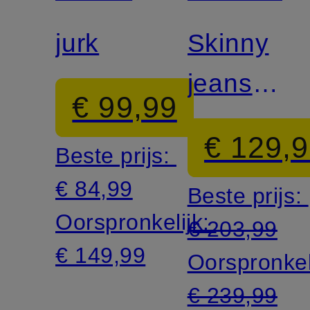
jurk
Skinny
jeans
€ 99,99
ROXANN
€ 129,
Beste prijs:
€ 84,99
Beste prijs:
Oorspronkelijk:
€ 203,99
€ 149,99
Oorspronkel
€ 239,99