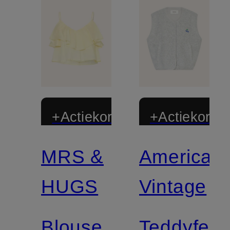
+Actiekorting
+Actiekortin
MRS &
American
HUGS
Vintage
Blouse
Teddyfell-