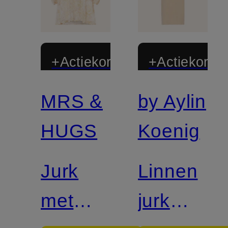
+Actiekorting
+Actiekortin
MRS &
by Aylin
HUGS
Koenig
Jurk
Linnen
met
jurk