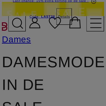
Last chance: 15% extra korting op de sale
-
Code:
LAST26
Details
GA NAAR HOOFDINHOU
Dames
DAMESMODE
IN DE