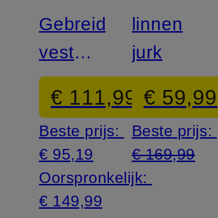
Gebreid
linnen
vest
jurk
EAST
€ 111,99
€ 59,99
met
Beste prijs:
Beste prijs:
alpaca
€ 95,19
€ 169,99
Oorspronkelijk:
€ 149,99