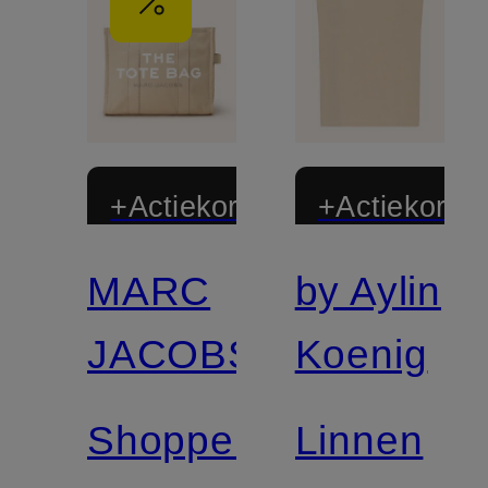
+Actiekorting
+Actiekortin
MARC
by Aylin
JACOBS
Koenig
Shopper
Linnen