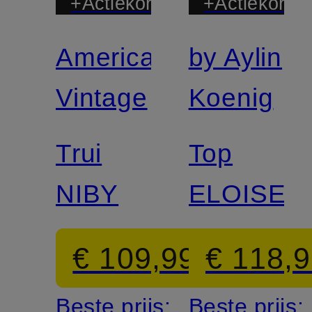
+Actiekorting
+Actiekortin
American
by Aylin
Vintage
Koenig
Trui
Top
NIBY
ELOISE
€ 109,99
€ 118,
Beste prijs:
Beste prijs: