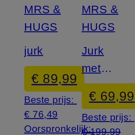
MRS &
MRS &
Gecertificeerd
HUGS
HUGS
jurk
Jurk
met
€ 89,99
volants
€ 69,99
Beste prijs:
€ 76,49
Beste prijs:
Oorspronkelijk:
€ 199,99