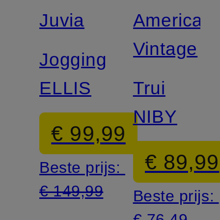
Juvia
American
Vintage
Joggingbroek
ELLIS
Trui
NIBY
€ 99,99
€ 89,99
Beste prijs:
€ 149,99
Beste prijs:
€ 76,49