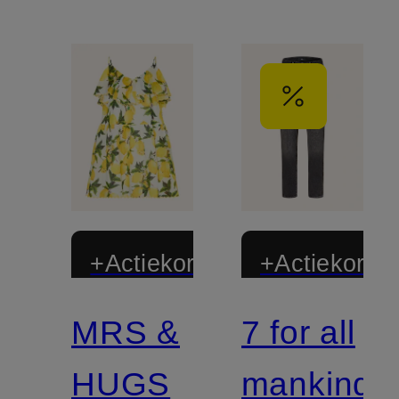
+Actiekorting
+Actiekortin
MRS &
7 for all
HUGS
mankind