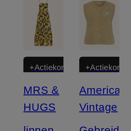
+Actiekorting
+Actiekortin
MRS &
American
HUGS
Vintage
linnen
Gebreid