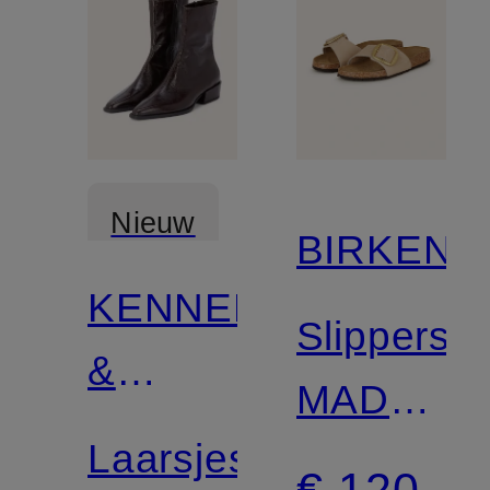
Nieuw
BIRKENS
KENNEL
Gecertificeerd
Slippers
&
MADRID
SCHMENGER
Laarsjes
BIG
€ 120