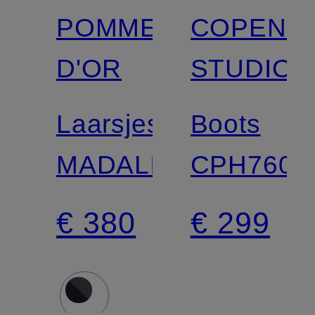
POMME
COPENH
D'OR
STUDIOS
Laarsjes
Boots
MADALINA
CPH760
€ 380
€ 299