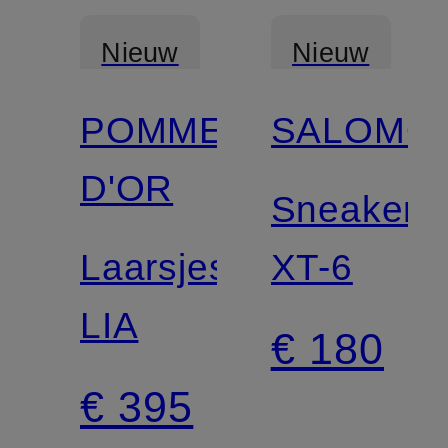
Nieuw
Nieuw
POMME
SALOMO
D'OR
Sneakers
Laarsjes
XT-6
LIA
€ 180
€ 395