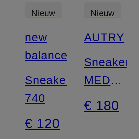
Nieuw
Nieuw
new
AUTRY
balance
Sneakers
Sneakers
MEDALIS
740
LOW
€ 180
WOM
€ 120