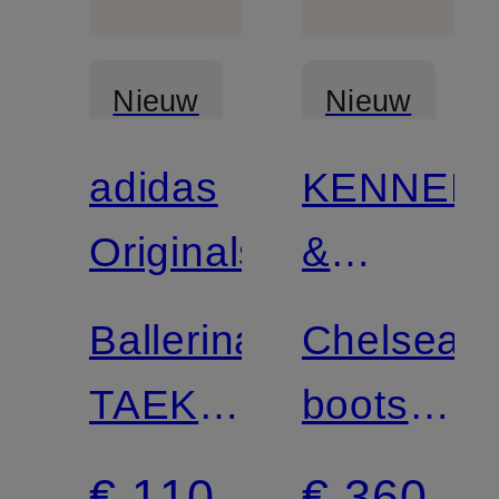
Nieuw
Nieuw
adidas
KENNEL
Gecertificee
Originals
&
SCHMEN
Ballerina's
Chelsea
TAEKWONDO
boots
MEI
LIARA
€ 110
€ 360