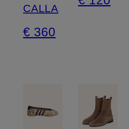
CALLA
BUCKLE
€ 360