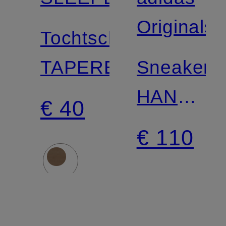
Originals
Tochtschoenen
TAPERED
Sneakers
HANDBA
€ 40
SPECIAL
€ 110