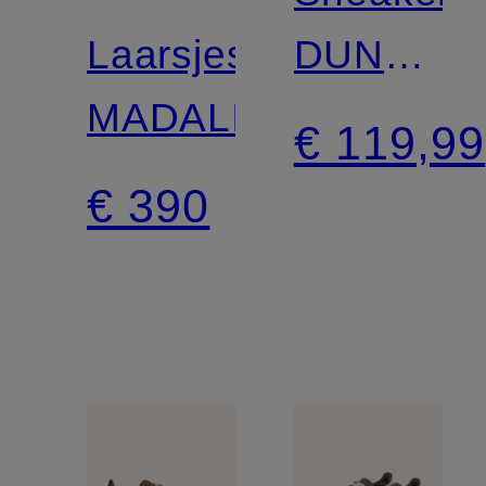
Laarsjes
DUNK
MADALINA
LOW
€ 119,99
SE
€ 390