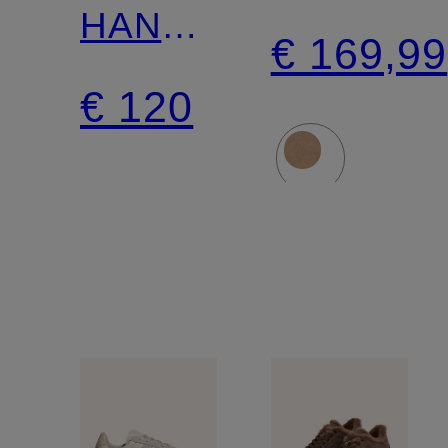
HANDBAL
MINI
€ 169,99
SPECIAL
€ 120