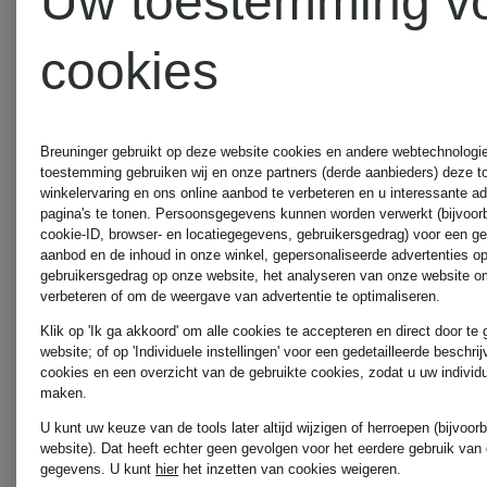
Uw toestemming v
cookies
Nieuw
Nieuw
COPENHAGEN
BACK
Breuninger gebruikt op deze website cookies en andere webtechnologie 
toestemming gebruiken wij en onze partners (derde aanbieders) deze 
winkelervaring en ons online aanbod te verbeteren en u interessante a
pagina's te tonen. Persoonsgegevens kunnen worden verwerkt (bijvoor
STUDIOS
70
cookie-ID, browser- en locatiegegevens, gebruikersgedrag) voor een g
aanbod en de inhoud in onze winkel, gepersonaliseerde advertenties o
gebruikersgedrag op onze website, het analyseren van onze website om
verbeteren of om de weergave van advertentie te optimaliseren.
Chelsea
Sneaker
Klik op 'Ik ga akkoord' om alle cookies te accepteren en direct door te
website; of op 'Individuele instellingen' voor een gedetailleerde beschri
boots
ROCKET
cookies en een overzicht van de gebruikte cookies, zodat u uw individ
maken.
CPH950
U kunt uw keuze van de tools later altijd wijzigen of herroepen (bijvoo
website). Dat heeft echter geen gevolgen voor het eerdere gebruik van
€ 280
€ 149
gegevens.
U kunt
hier
het inzetten van cookies weigeren.