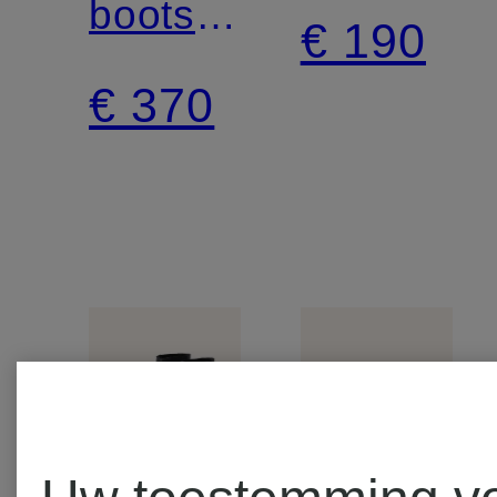
boots
OG
€ 190
BELL
€ 370