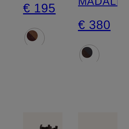
MADALIN
€ 195
€ 380