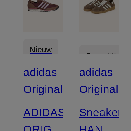
Nieuw
Gecertificee
adidas
adidas
Originals
Originals
ADIDAS
Sneaker
ORIGINALS
HANDBA