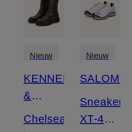
Nieuw
Nieuw
KENNEL
SALOMO
Gecertificeerd
&
Sneakers
SCHMENGER
Chelsea
XT-4