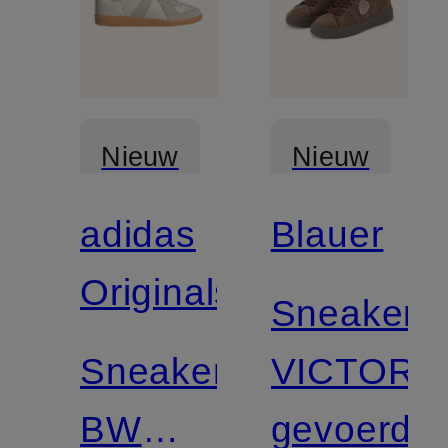
Nieuw
Nieuw
adidas
Blauer
Originals
Sneakers
Sneakers
VICTORY
BW
gevoerd