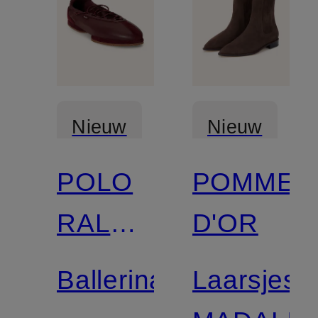
Nieuw
Nieuw
POLO
POMME
RALPH
D'OR
LAUREN
Ballerina's
Laarsjes