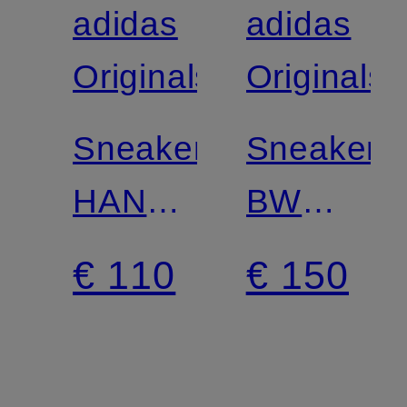
adidas
adidas
Originals
Originals
Sneakers
Sneakers
HANDBAL
BW
SPECIAL
ARMY
€ 110
€ 150