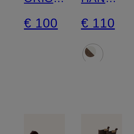
Sneakers
SPECIAL
€ 100
€ 110
SL 72