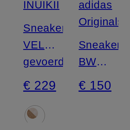
INUIKII
adidas
Originals
Sneaker
VELCRO
Sneakers
LOW
gevoerd
BW
ARMY
€ 229
€ 150