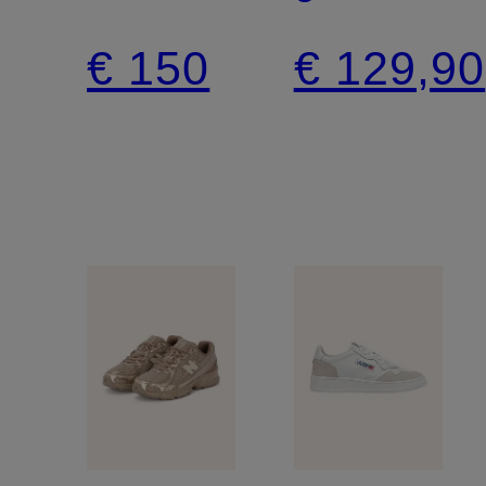
ARMY
€ 150
€ 129,90