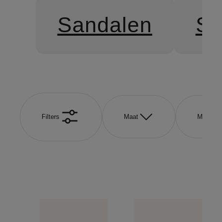
Sandalen
Sn
Filters
Maat
Merk