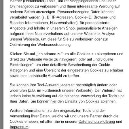
Partner (Drittanbieter) Tools, um Ihr Shoppingerlebnis und unser
Onlineangebot zu verbessern und Ihnen interessante Werbung auf
anderen Seiten anzuzeigen. Personenbezogene Daten können
verarbeitet werden (z. B. IP-Adressen, Cookie-ID, Browser- und
Standort-Informationen, Nutzerverhalten), für personalisierte
Angebote und Inhalte in unserem Shop, personalisierte Anzeigen
aufgrund Ihres Nutzerverhaltens auf unserer Webseite, Analyse
don't waste culture
COS
don't waste culture
unserer Webseite, um diese für Sie zu verbessern oder zur
Optimierung der Werbeaussteuerung.
T-Shirt AZEMARI
Piqué-Poloshirt
T-Shirt GAVINA
ORNAMENT
Klicken Sie auf „Ich stimme zu“ um alle Cookies zu akzeptieren und
CHF 90
CHF 55
direkt zur Webseite weiter zu navigieren; oder auf „Individuelle
CHF 90
Ursprünglich:
CHF 75
Einstellungen“, um eine detaillierte Beschreibung der Cookie-
Kategorien und eine Übersicht der eingesetzten Cookies zu erhalten
sowie eine individuelle Auswahl zu treffen.
Sie können Ihre Tool-Auswahl jederzeit nachträglich ändern oder
widerrufen (z.B. im Fußbereich unserer Webseite). Der Widerruf hat
jedoch keine Auswirkung auf die bisherige Verwendung der Tools und
Ihrer Daten.
Sie können
hier
den Einsatz von Cookies ablehnen.
Weitere Informationen zu den eingesetzten Tools und der
Verwendung Ihrer Daten, welche wir und unsere Partner durch die
Cookies erheben, erhalten Sie in unserer
Datenschutzerklärung
und
Weitere Kategorien
Impressum
.