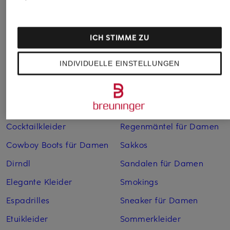
Abendkleider
Kleider
Anzüge für Herren
Lederjacken für Damen
ICH STIMME ZU
Bademäntel für Herren
Lederjacken für Herren
INDIVIDUELLE EINSTELLUNGEN
Bikinis für Damen
Leinenhosen für Herren
Boleros für Damen
Leinenkleider
Brautschuhe
Maxikleider
Cocktailkleider
Regenmäntel für Damen
Cowboy Boots für Damen
Sakkos
Dirndl
Sandalen für Damen
Elegante Kleider
Smokings
Espadrilles
Sneaker für Damen
Etuikleider
Sommerkleider