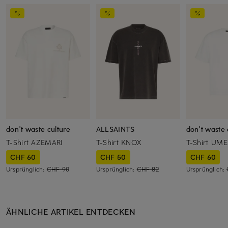
don't waste culture
ALLSAINTS
don't waste 
T-Shirt AZEMARI
T-Shirt KNOX
T-Shirt UM
CHF 60
CHF 50
CHF 60
Ursprünglich:
CHF 90
Ursprünglich:
CHF 82
Ursprünglich:
ÄHNLICHE ARTIKEL ENTDECKEN