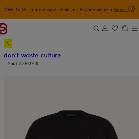
CHF 15-Willkommensgutschein mit Beyond sichern
Details
ZUM HAUPTINHALT ÜBERSPRINGEN
ZUM SUCHFELD ÜBERSPRINGE
don't waste culture
T-Shirt AZEMARI