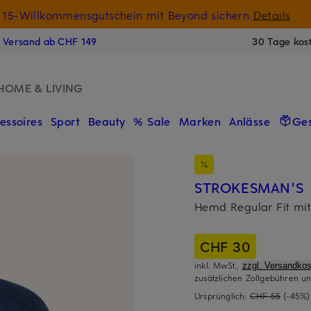
15-Willkommensgutschein mit Beyond sichern
Details
N
s Versand ab CHF 149
30 Tage kos
HOME & LIVING
essoires
Sport
Beauty
% Sale
Marken
Anlässe
Ge
STROKESMAN'S
Hemd Regular Fit mit
CHF 30
inkl. MwSt.,
zzgl. Versandkos
zusätzlichen Zollgebühren un
Ursprünglich:
CHF 55
(-45%)