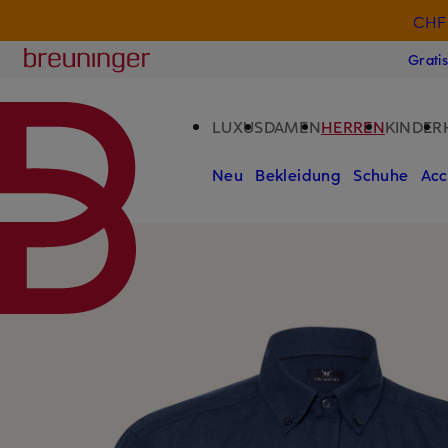
CHF 
ZUM HAUPTINHALT ÜBERSPRINGEN
ZUM SUCHFELD ÜBERSPRINGE
Breuninger
Grati
LUXUS
DAMEN
HERREN
KINDER
Neu
Bekleidung
Schuhe
Acc