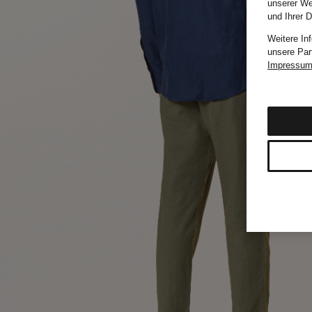
unserer We
und Ihrer 
Weitere In
unsere Par
Impressu