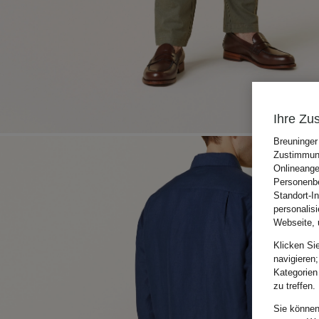
Ihre Zu
Breuninger
Zustimmung
Onlineange
Personenbe
Standort-I
personalis
Webseite, 
Klicken Si
navigieren;
Kategorien
zu treffen.
Sie können