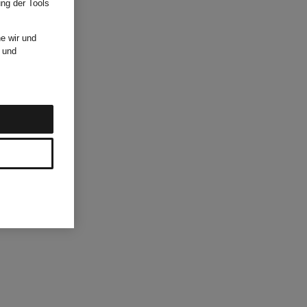
ung der Tools
e wir und
und