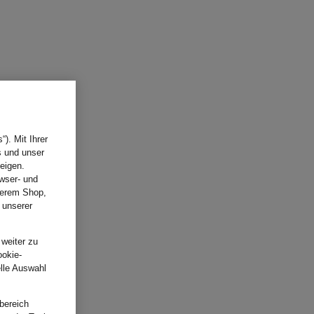
). Mit Ihrer
s und unser
eigen.
wser- und
nserem Shop,
 unserer
.
 weiter zu
ookie-
elle Auswahl
bereich