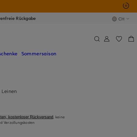
tenfreie Rückgabe
CH
schenke
Sommersaison
 Leinen
, keine
ten, kostenloser Rückversand
d Verzollungskosten