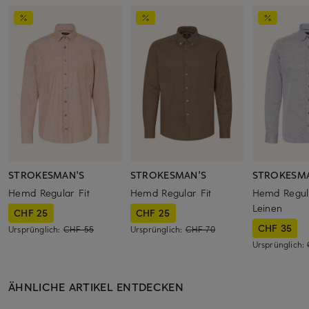
STROKESMAN'S
STROKESMAN'S
STROKESM
Hemd Regular Fit
Hemd Regular Fit
Hemd Regula
Leinen
CHF 25
CHF 25
CHF 35
Ursprünglich:
CHF 55
Ursprünglich:
CHF 70
Ursprünglich:
ÄHNLICHE ARTIKEL ENTDECKEN