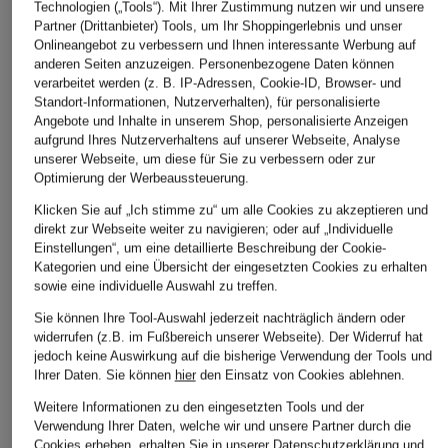
Technologien („Tools“). Mit Ihrer Zustimmung nutzen wir und unsere
Partner (Drittanbieter) Tools, um Ihr Shoppingerlebnis und unser
Onlineangebot zu verbessern und Ihnen interessante Werbung auf
anderen Seiten anzuzeigen. Personenbezogene Daten können
verarbeitet werden (z. B. IP-Adressen, Cookie-ID, Browser- und
Standort-Informationen, Nutzerverhalten), für personalisierte
Angebote und Inhalte in unserem Shop, personalisierte Anzeigen
NAPAPIJRI
Grasegger
STROKESMAN'S
aufgrund Ihres Nutzerverhaltens auf unserer Webseite, Analyse
Leinenhemd G-LINEN
Trachtenhemd
Hemd Regular Fit m
unserer Webseite, um diese für Sie zu verbessern oder zur
Optimierung der Werbeaussteuerung.
LS Regular Fit
KISSING Extra Slim
Leinen
Fit mit Stehkragen
Klicken Sie auf „Ich stimme zu“ um alle Cookies zu akzeptieren und
CHF 109
CHF 35
direkt zur Webseite weiter zu navigieren; oder auf „Individuelle
CHF 55
Ursprünglich:
CHF 149
Ursprünglich:
CHF 55
Einstellungen“, um eine detaillierte Beschreibung der Cookie-
Kategorien und eine Übersicht der eingesetzten Cookies zu erhalten
Ursprünglich:
CHF 109
sowie eine individuelle Auswahl zu treffen.
Sie können Ihre Tool-Auswahl jederzeit nachträglich ändern oder
widerrufen (z.B. im Fußbereich unserer Webseite). Der Widerruf hat
jedoch keine Auswirkung auf die bisherige Verwendung der Tools und
Ihrer Daten.
Sie können
hier
den Einsatz von Cookies ablehnen.
Weitere Informationen zu den eingesetzten Tools und der
Verwendung Ihrer Daten, welche wir und unsere Partner durch die
Cookies erheben, erhalten Sie in unserer
Datenschutzerklärung
und