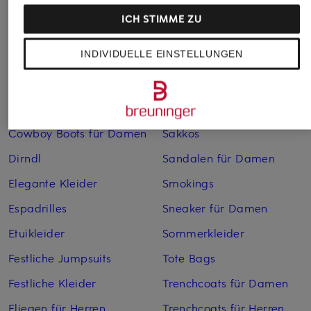
Bademäntel für Herren
Lederjacken für Herren
ICH STIMME ZU
Bikinis für Damen
Leinenhosen für Herren
INDIVIDUELLE EINSTELLUNGEN
Boleros für Damen
Leinenkleider
Brautschuhe
Maxikleider
Cocktailkleider
Regenmäntel für Damen
Cowboy Boots für Damen
Sakkos
Dirndl
Sandalen für Damen
Elegante Kleider
Smokings
Espadrilles
Sneaker für Damen
Etuikleider
Sommerkleider
Festliche Jumpsuits
Tote Bags
Festliche Kleider
Trenchcoats für Damen
Fliegen für Herren
Trenchcoats für Herren