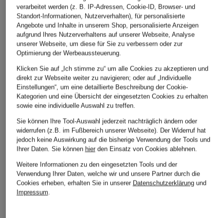
verarbeitet werden (z. B. IP-Adressen, Cookie-ID, Browser- und
PAUL
ETON
ARMEDANGELS
Standort-Informationen, Nutzerverhalten), für personalisierte
Hemd Regular Fit in
Hemd Slim Fit
Hemd QUAASA
Angebote und Inhalte in unserem Shop, personalisierte Anzeigen
Jeansoptik
Comfort Fit
aufgrund Ihres Nutzerverhaltens auf unserer Webseite, Analyse
CHF 159
unserer Webseite, um diese für Sie zu verbessern oder zur
CHF 109
CHF 30
Optimierung der Werbeaussteuerung.
Ursprünglich:
CHF 199
Ursprünglich:
CHF 55
Klicken Sie auf „Ich stimme zu“ um alle Cookies zu akzeptieren und
direkt zur Webseite weiter zu navigieren; oder auf „Individuelle
Einstellungen“, um eine detaillierte Beschreibung der Cookie-
Kategorien und eine Übersicht der eingesetzten Cookies zu erhalten
sowie eine individuelle Auswahl zu treffen.
Sie können Ihre Tool-Auswahl jederzeit nachträglich ändern oder
widerrufen (z.B. im Fußbereich unserer Webseite). Der Widerruf hat
jedoch keine Auswirkung auf die bisherige Verwendung der Tools und
Ihrer Daten.
Sie können
hier
den Einsatz von Cookies ablehnen.
Weitere Kategorien
Weitere Informationen zu den eingesetzten Tools und der
Verwendung Ihrer Daten, welche wir und unsere Partner durch die
Cookies erheben, erhalten Sie in unserer
Datenschutzerklärung
und
Abendkleider
Kleider
Impressum
.
Anzüge für Herren
Lederjacken für Damen