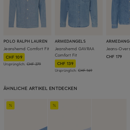
POLO RALPH LAUREN
ARMEDANGELS
ARMEDANG
Jeanshemd Comfort Fit
Jeanshemd GAVRAA
Jeans-Overs
Comfort Fit
CHF 179
CHF 109
CHF 139
Ursprünglich:
CHF 279
Ursprünglich:
CHF 169
ÄHNLICHE ARTIKEL ENTDECKEN