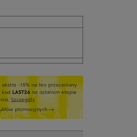
j ekstra -15% na ten przeceniony
ź kod
LAST26
na ostatnim etapie
enia.
Szczegóły
duktów promocyjnych