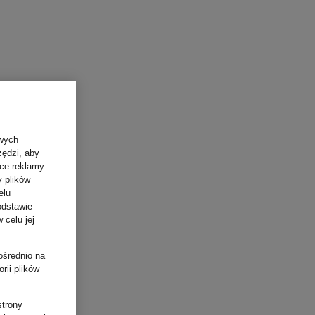
owych
zędzi, aby
ące reklamy
y plików
elu
odstawie
 celu jej
ośrednio na
rii plików
.
strony