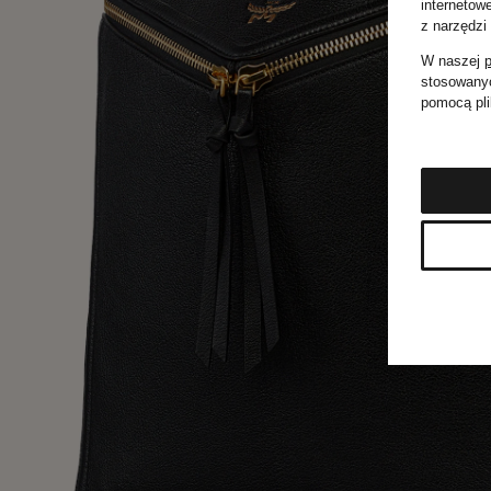
internetow
z narzędzi
W naszej
p
stosowanyc
pomocą pli