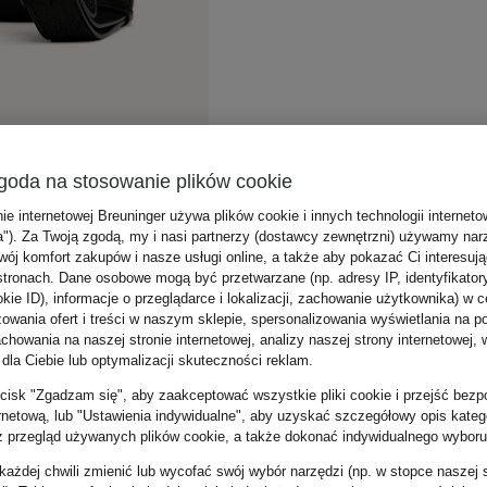
goda na stosowanie plików cookie
nie internetowej Breuninger używa plików cookie i innych technologii internet
a"). Za Twoją zgodą, my i nasi partnerzy (dostawcy zewnętrzni) używamy nar
wój komfort zakupów i nasze usługi online, a także aby pokazać Ci interesuj
stronach. Dane osobowe mogą być przetwarzane (np. adresy IP, identyfikator
kie ID), informacje o przeglądarce i lokalizacji, zachowanie użytkownika) w c
zowania ofert i treści w naszym sklepie, spersonalizowania wyświetlania na p
howania na naszej stronie internetowej, analizy naszej strony internetowej, w
 dla Ciebie lub optymalizacji skuteczności reklam.
zycisk "Zgadzam się", aby zaakceptować wszystkie pliki cookie i przejść bezp
ernetową, lub "Ustawienia indywidualne", aby uzyskać szczegółowy opis katego
z przegląd używanych plików cookie, a także dokonać indywidualnego wyboru
ażdej chwili zmienić lub wycofać swój wybór narzędzi (np. w stopce naszej 