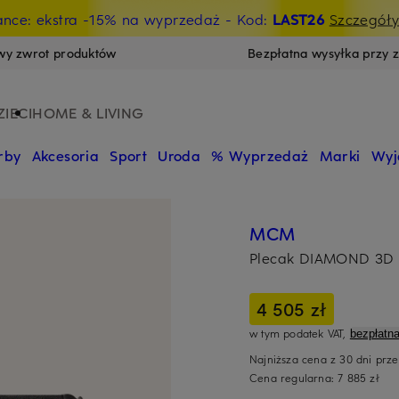
ance: ekstra -15% na wyprzedaż
- Kod:
LAST26
Szczegół
wy zwrot produktów
Bezpłatna wysyłka przy 
ZIECI
HOME & LIVING
rby
Akcesoria
Sport
Uroda
% Wyprzedaż
Marki
Wyj
MCM
Plecak DIAMOND 3D
4 505 zł
w tym podatek VAT,
bezpłatn
Najniższa cena z 30 dni prz
Cena regularna:
7 885 zł