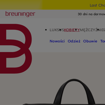
Last Ch
PRZEJDŹ DO GŁÓWNEJ TREŚCI
PRZEJDŹ DO WYSZUKIWANIA
Breuninger
30 dni na darmo
LUKSUS
KOBIETY
MĘŻCZYŹNI
D
Nowości
Odzież
Obuwie
To