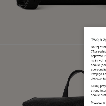
Twoja z
Na tej stro
("Narzędzi
poprawić T
na innych 
cookie (coo
spersonali
Twojego zac
ulepszenia
Kliknij pr
stronę int
cookie ora
Możesz w k