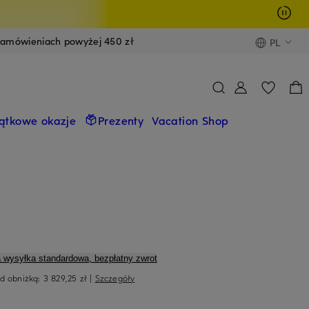
y
zamówieniach powyżej 450 zł
PL
ątkowe okazje
Prezenty
Vacation Shop
a wysyłka standardowa, bezpłatny zwrot
ed obniżką:
3 829,25 zł
|
Szczegóły