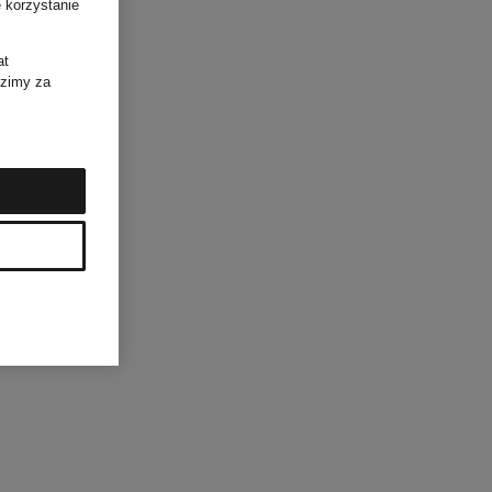
 korzystanie
at
dzimy za