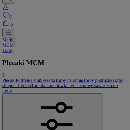
0
0
Marki
/
MCM
/
Torby
Plecaki MCM
9
Plecaki
Portfele i etui
Saszetki
Torby na ramię
Torby podróżne
Torby
shopper
Torebki
Torebki kopertówki i wieczorowe
Zawieszki do
torby