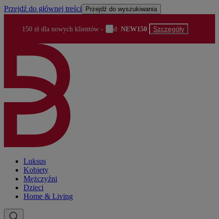
Przejdź do głównej treści
Przejdź do wyszukiwania
Szczegóły
150 zł dla nowych klientów
- Kod:
NEW150
Luksus
Kobiety
Mężczyźni
Dzieci
Home & Living