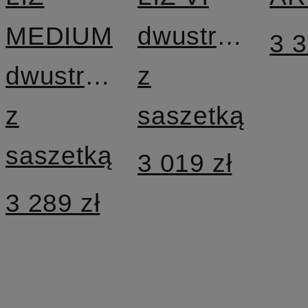
MEDIUM
dwustronna
3 3
dwustronna
z
z
saszetką
saszetką
3 019 zł
3 289 zł