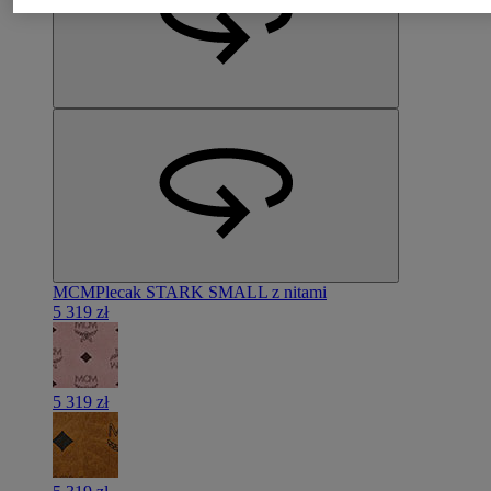
MCM
Plecak STARK SMALL z nitami
5 319 zł
5 319 zł