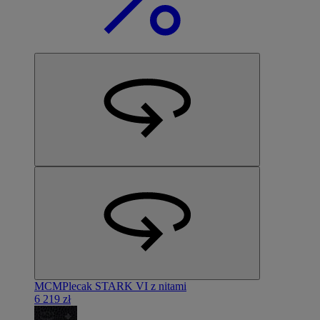
MCM
Plecak STARK VI z nitami
6 219 zł