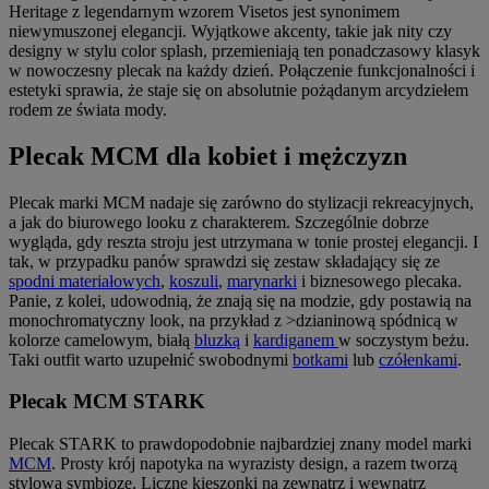
Heritage z legendarnym wzorem Visetos jest synonimem
niewymuszonej elegancji. Wyjątkowe akcenty, takie jak nity czy
designy w stylu color splash, przemieniają ten ponadczasowy klasyk
w nowoczesny plecak na każdy dzień. Połączenie funkcjonalności i
estetyki sprawia, że staje się on absolutnie pożądanym arcydziełem
rodem ze świata mody.
Plecak MCM dla kobiet i mężczyzn
Plecak marki MCM nadaje się zarówno do stylizacji rekreacyjnych,
a jak do biurowego looku z charakterem. Szczególnie dobrze
wygląda, gdy reszta stroju jest utrzymana w tonie prostej elegancji. I
tak, w przypadku panów sprawdzi się zestaw składający się ze
spodni materiałowych
,
koszuli
,
marynarki
i biznesowego plecaka.
Panie, z kolei, udowodnią, że znają się na modzie, gdy postawią na
monochromatyczny look, na przykład z >dzianinową spódnicą w
kolorze camelowym, białą
bluzką
i
kardiganem
w soczystym beżu.
Taki outfit warto uzupełnić swobodnymi
botkami
lub
czółenkami
.
Plecak MCM STARK
Plecak STARK to prawdopodobnie najbardziej znany model marki
MCM
. Prosty krój napotyka na wyrazisty design, a razem tworzą
stylową symbiozę. Liczne kieszonki na zewnątrz i wewnątrz