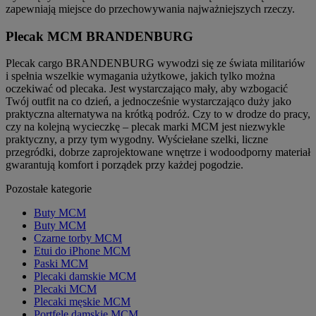
zapewniają miejsce do przechowywania najważniejszych rzeczy.
Plecak MCM BRANDENBURG
Plecak cargo BRANDENBURG wywodzi się ze świata militariów
i spełnia wszelkie wymagania użytkowe, jakich tylko można
oczekiwać od plecaka. Jest wystarczająco mały, aby wzbogacić
Twój outfit na co dzień, a jednocześnie wystarczająco duży jako
praktyczna alternatywa na krótką podróż. Czy to w drodze do pracy,
czy na kolejną wycieczkę – plecak marki MCM jest niezwykle
praktyczny, a przy tym wygodny. Wyściełane szelki, liczne
przegródki, dobrze zaprojektowane wnętrze i wodoodporny materiał
gwarantują komfort i porządek przy każdej pogodzie.
Pozostałe kategorie
Buty MCM
Buty MCM
Czarne torby MCM
Etui do iPhone MCM
Paski MCM
Plecaki damskie MCM
Plecaki MCM
Plecaki męskie MCM
Portfele damskie MCM