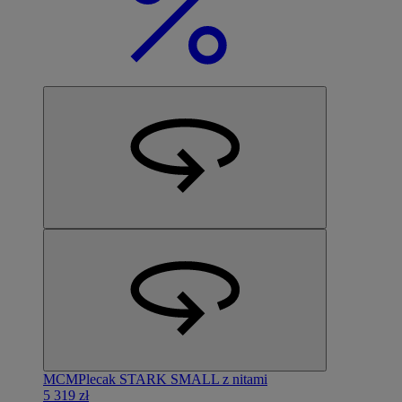
MCM
Plecak STARK SMALL z nitami
5 319 zł