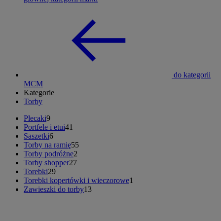
do kategorii
MCM
Kategorie
Torby
Plecaki
9
Portfele i etui
41
Saszetki
6
Torby na ramię
55
Torby podróżne
2
Torby shopper
27
Torebki
29
Torebki kopertówki i wieczorowe
1
Zawieszki do torby
13