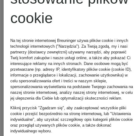
cookie
Na tej stronie internetowej Breuninger używa plików cookie i innych
technologii internetowych ("Narzędzia"). Za Twoją zgodą, my i nasi
MCM
Plecak STARK VI
partnerzy (dostawcy zewnętrzni) używamy narzędzi, aby poprawić
5 589 zł
Twój komfort zakupów i nasze usługi online, a także aby pokazać Ci
interesujące reklamy na innych stronach. Dane osobowe mogą być
przetwarzane (np. adresy IP, identyfikatory plików cookie (cookie ID),
informacje o przeglądarce i lokalizacji, zachowanie użytkownika) w
5 589 zł
celu spersonalizowania ofert i treści w naszym sklepie,
spersonalizowania wyświetlania na podstawie Twojego zachowania na
naszej stronie internetowej, analizy naszej strony internetowej, w celu
jej ulepszenia dla Ciebie lub optymalizacji skuteczności reklam.
5 589 zł
Kliknij przycisk "Zgadzam się", aby zaakceptować wszystkie pliki
Dostępne rozmiary
cookie i przejść bezpośrednio na stronę internetową, lub "Ustawienia
indywidualne", aby uzyskać szczegółowy opis kategorii plików cookie
oraz przegląd używanych plików cookie, a także dokonać
indywidualnego wyboru.