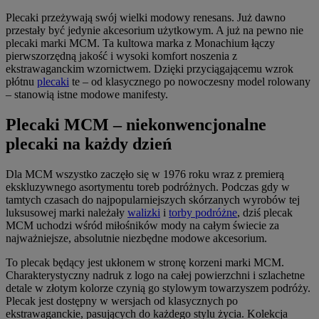
Plecaki przeżywają swój wielki modowy renesans. Już dawno
przestały być jedynie akcesorium użytkowym. A już na pewno nie
plecaki marki MCM. Ta kultowa marka z Monachium łączy
pierwszorzędną jakość i wysoki komfort noszenia z
ekstrawaganckim wzornictwem. Dzięki przyciągającemu wzrok
płótnu
plecaki
te – od klasycznego po nowoczesny model rolowany
– stanowią istne modowe manifesty.
Plecaki MCM – niekonwencjonalne
plecaki na każdy dzień
Dla MCM wszystko zaczęło się w 1976 roku wraz z premierą
ekskluzywnego asortymentu toreb podróżnych. Podczas gdy w
tamtych czasach do najpopularniejszych skórzanych wyrobów tej
luksusowej marki należały
walizki
i
torby podróżne
, dziś plecak
MCM uchodzi wśród miłośników mody na całym świecie za
najważniejsze, absolutnie niezbędne modowe akcesorium.
To plecak będący jest ukłonem w stronę korzeni marki MCM.
Charakterystyczny nadruk z logo na całej powierzchni i szlachetne
detale w złotym kolorze czynią go stylowym towarzyszem podróży.
Plecak jest dostępny w wersjach od klasycznych po
ekstrawaganckie, pasujących do każdego stylu życia. Kolekcja