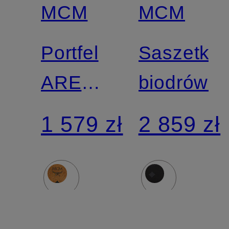
MCM
MCM
Portfel
Saszetka
AREN
biodrówk
VISETOS
1 579 zł
2 859 zł
SMALL