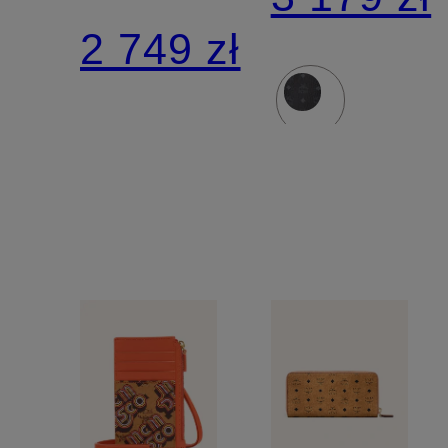
VISETOS
MEDIUM
2 749 zł
dwustron
z
saszetką