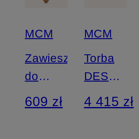
MCM
MCM
Zawieszka
Torba
do
DESSAU
torby
MEDIUM
609 zł
4 415 zł
AREN
z
VISETOS
woreczki