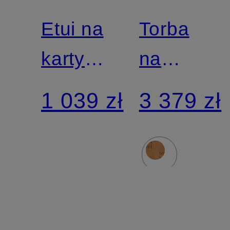
Etui na
Torba
karty
na
VISETOS
zakupy
1 039 zł
3 379 zł
ORIGINAL
LIZ z
z
woreczki
paskiem
na