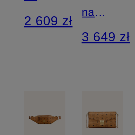
na
ramię
2 609 zł
ramię
AREN
3 649 zł
AREN
MAXI
MINI