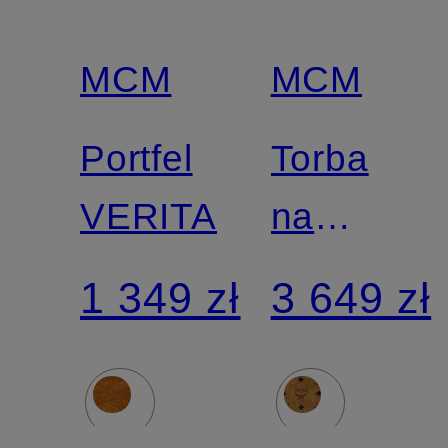
MCM
MCM
Portfel
Torba
VERITAS
na
ramię
1 349 zł
3 649 zł
DIAMON
SMALL