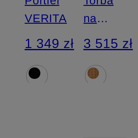
Portfel
Torba
VERITAS
na
zakupy
1 349 zł
3 515 zł
LIZ z
woreczki