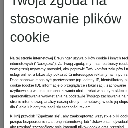
Twoja zgoda na
shopper
na
stosowanie plików
LIZ
ramię
3 289 zł
2 839 zł
cookie
MEDIUM
AREN
dwustronna
Na tej stronie internetowej Breuninger używa plików cookie i innych tec
internetowych ("Narzędzia"). Za Twoją zgodą, my i nasi partnerzy (dos
z
zewnętrzni) używamy narzędzi, aby poprawić Twój komfort zakupów i 
usługi online, a także aby pokazać Ci interesujące reklamy na innych s
Dane osobowe mogą być przetwarzane (np. adresy IP, identyfikatory pl
saszetką
cookie (cookie ID), informacje o przeglądarce i lokalizacji, zachowanie
użytkownika) w celu spersonalizowania ofert i treści w naszym sklepie,
spersonalizowania wyświetlania na podstawie Twojego zachowania na 
stronie internetowej, analizy naszej strony internetowej, w celu jej ulep
dla Ciebie lub optymalizacji skuteczności reklam.
Kliknij przycisk "Zgadzam się", aby zaakceptować wszystkie pliki cook
przejść bezpośrednio na stronę internetową, lub "Ustawienia indywidual
aby uzyskać szczegółowy opis kategorii plików cookie oraz przegląd