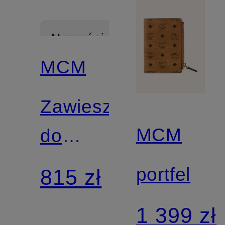
MCM
Nowości
MCM
portfel
Zawieszki
1 399 zł