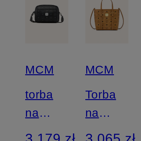
MCM
MCM
torba
Torba
na
na
ramię
ramię
3 179 zł
3 065 zł