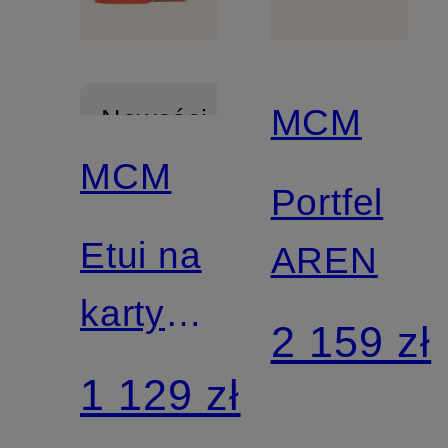
MCM
Nowości
MCM
Portfel
Etui na
AREN
karty
2 159 zł
AREN
1 129 zł