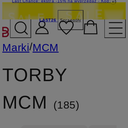
Last Chance: ekstra -15% na wyprzedaż
- Kod:
LAST26
Szczegóły
PRZEJDŹ DO GŁÓWNEJ 
/
Marki
MCM
TORBY
MCM
185