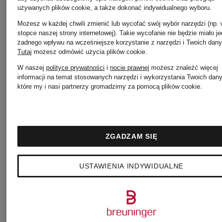
używanych plików cookie, a także dokonać indywidualnego wyboru.
Możesz w każdej chwili zmienić lub wycofać swój wybór narzędzi (np.
stopce naszej strony internetowej). Takie wycofanie nie będzie miało j
żadnego wpływu na wcześniejsze korzystanie z narzędzi i Twoich dany
Tutaj
możesz odmówić użycia plików cookie
.
W naszej
polityce prywatności
i
nocie prawnej
możesz znaleźć więcej
informacji na temat stosowanych narzędzi i wykorzystania Twoich dan
które my i nasi partnerzy gromadzimy za pomocą plików cookie.
MCM
Nowości
MCM
ZGADZAM SIĘ
portfel
USTAWIENIA INDYWIDUALNE
Torebka
1 399 zł
ELLA