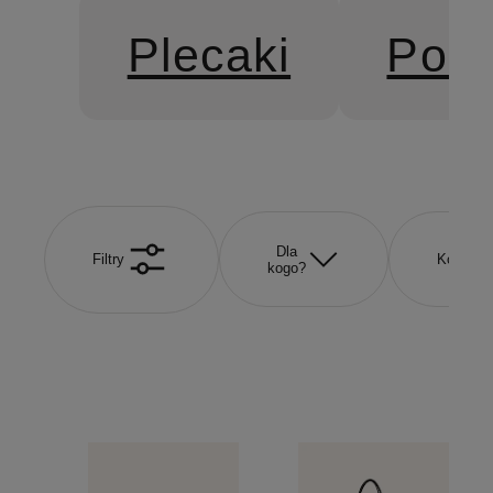
Plecaki
Portf
Dla
Filtry
Kolor
kogo?