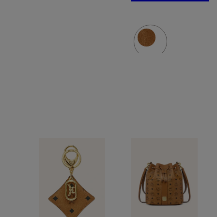
do
torebki
815 zł
AREN
OKTOBERFEST
z nitami