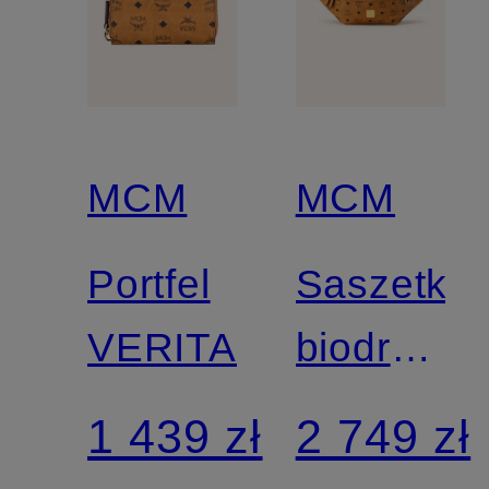
MCM
MCM
Portfel
Saszetka
VERITAS
biodrowa
FURSTE
1 439 zł
2 749 zł