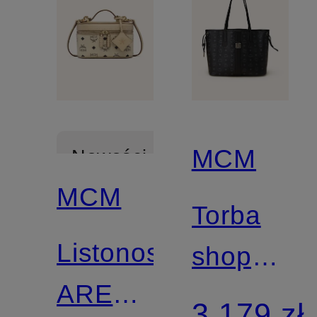
MCM
Nowości
MCM
Torba
Listonoszka
shopper
AREN
LIZ
3 179 zł