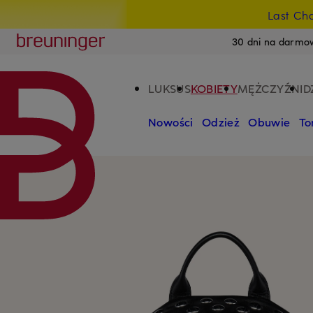
Last Ch
PRZEJDŹ DO GŁÓWNEJ TREŚCI
PRZEJDŹ DO WYSZUKIWANIA
Breuninger
30 dni na darmo
LUKSUS
KOBIETY
MĘŻCZYŹNI
D
Nowości
Odzież
Obuwie
To