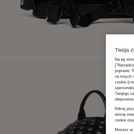
Twoja z
Na tej stro
("Narzędzi
poprawić T
na innych 
cookie (coo
spersonali
Twojego zac
ulepszenia
Kliknij pr
stronę int
cookie ora
Możesz w k