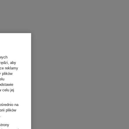
owych
zędzi, aby
ące reklamy
y plików
elu
odstawie
 celu jej
ośrednio na
rii plików
.
strony