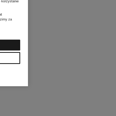
 korzystanie
at
dzimy za