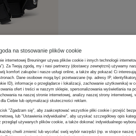
goda na stosowanie plików cookie
nie internetowej Breuninger używa plików cookie i innych technologii internet
a"). Za Twoją zgodą, my i nasi partnerzy (dostawcy zewnętrzni) używamy nar
wój komfort zakupów i nasze usługi online, a także aby pokazać Ci interesuj
stronach. Dane osobowe mogą być przetwarzane (np. adresy IP, identyfikator
kie ID), informacje o przeglądarce i lokalizacji, zachowanie użytkownika) w c
zowania ofert i treści w naszym sklepie, spersonalizowania wyświetlania na p
howania na naszej stronie internetowej, analizy naszej strony internetowej, w
 dla Ciebie lub optymalizacji skuteczności reklam.
zycisk "Zgadzam się", aby zaakceptować wszystkie pliki cookie i przejść bezp
ernetową, lub "Ustawienia indywidualne", aby uzyskać szczegółowy opis katego
z przegląd używanych plików cookie, a także dokonać indywidualnego wyboru
ażdej chwili zmienić lub wycofać swój wybór narzędzi (np. w stopce naszej 