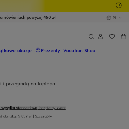
y
zamówieniach powyżej 450 zł
PL
ątkowe okazje
Prezenty
Vacation Shop
i i przegrodą na laptopa
a wysyłka standardowa, bezpłatny zwrot
ed obniżką:
5 859 zł
|
Szczegóły