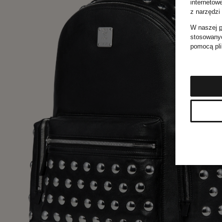
internetow
z narzędzi
W naszej
p
stosowanyc
pomocą pli