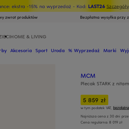
ance: ekstra -15% na wyprzedaż
- Kod:
LAST26
Szczegół
wy zwrot produktów
Bezpłatna wysyłka przy 
ZIECI
HOME & LIVING
rby
Akcesoria
Sport
Uroda
% Wyprzedaż
Marki
Wyj
MCM
Plecak STARK z nitam
5 859 zł
w tym podatek VAT,
bezpłatn
Najniższa cena z 30 dni prz
Cena regularna:
8 019 zł