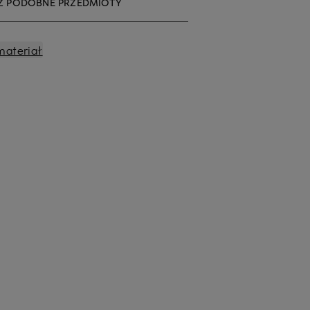
Ź PODOBNE PRZEDMIOTY
materiał