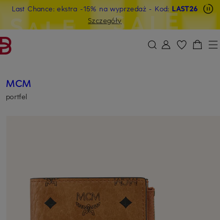
Last Chance: ekstra -15% na wyprzedaż
- Kod:
LAST26
PRZEJDŹ DO GŁÓWNEJ TREŚCI
PRZEJDŹ DO WYSZUKIWANIA
Szczegóły
MCM
portfel