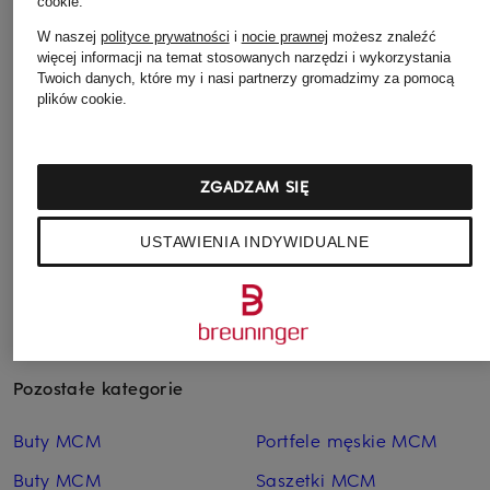
cookie
.
W naszej
polityce prywatności
i
nocie prawnej
możesz znaleźć
MCM
MCM
MCM
więcej informacji na temat stosowanych narzędzi i wykorzystania
Portfel VERITAS
Portfel AREN
Portfel AREN
Twoich danych, które my i nasi partnerzy gromadzimy za pomocą
plików cookie.
1 349 zł
1 579 zł
1 399 zł
ZGADZAM SIĘ
USTAWIENIA INDYWIDUALNE
Pozostałe kategorie
Buty MCM
Portfele męskie MCM
Buty MCM
Saszetki MCM