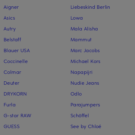
Aigner
Liebeskind Berlin
Asics
Lowa
Autry
Mala Alisha
Belstaff
Mammut
Blauer USA
Marc Jacobs
Coccinelle
Michael Kors
Colmar
Napapijri
Deuter
Nudie Jeans
DRYKORN
Odlo
Furla
Parajumpers
G-star RAW
Schöffel
GUESS
See by Chloé