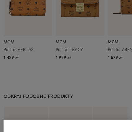
MCM
MCM
MCM
Portfel VERITAS
Portfel TRACY
Portfel ARE
1 439 zł
1 939 zł
1 579 zł
ODKRYJ PODOBNE PRODUKTY