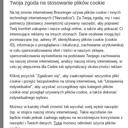
Twoja zgoda na stosowanie plików cookie
Na tej stronie internetowej Breuninger używa plików cookie i innych
technologii internetowych ("Narzędzia"). Za Twoją zgodą, my i nasi
partnerzy (dostawcy zewnętrzni) używamy narzędzi, aby poprawić
Twój komfort zakupów i nasze usługi online, a także aby pokazać Ci
interesujące reklamy na innych stronach. Dane osobowe mogą być
przetwarzane (np. adresy IP, identyfikatory plików cookie (cookie
ID), informacje o przeglądarce i lokalizacji, zachowanie użytkownika)
w celu spersonalizowania ofert i treści w naszym sklepie,
spersonalizowania wyświetlania na podstawie Twojego zachowania
na naszej stronie internetowej, analizy naszej strony internetowej, w
celu jej ulepszenia dla Ciebie lub optymalizacji skuteczności reklam.
Kliknij przycisk "Zgadzam się", aby zaakceptować wszystkie pliki
cookie i przejść bezpośrednio na stronę internetową, lub "Ustawienia
indywidualne", aby uzyskać szczegółowy opis kategorii plików
cookie oraz przegląd używanych plików cookie, a także dokonać
indywidualnego wyboru.
Możesz w każdej chwili zmienić lub wycofać swój wybór narzędzi
(np. w stopce naszej strony internetowej). Takie wycofanie nie
będzie miało jednak żadnego wpływu na wcześniejsze korzystanie z
narzędzi i Twoich danych.
Tutaj
możesz odmówić użycia plików