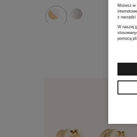
Możesz w k
internetow
z narzędzi
W naszej
p
stosowanyc
pomocą pli