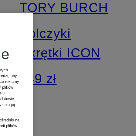
TORY BURCH
Kolczyki
wkrętki ICON
ie
owych
549 zł
zędzi, aby
ące reklamy
y plików
elu
odstawie
 celu jej
ośrednio na
rii plików
.