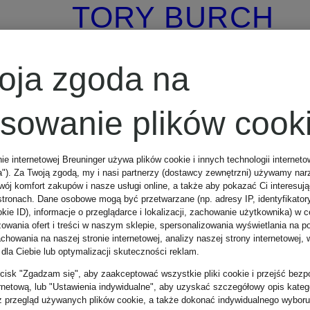
TORY BURCH
Kolczyki
oja zgoda na
wkrętki ICON
osowanie plików cook
nie internetowej Breuninger używa plików cookie i innych technologii internet
549 zł
a"). Za Twoją zgodą, my i nasi partnerzy (dostawcy zewnętrzni) używamy nar
wój komfort zakupów i nasze usługi online, a także aby pokazać Ci interesuj
stronach. Dane osobowe mogą być przetwarzane (np. adresy IP, identyfikator
kie ID), informacje o przeglądarce i lokalizacji, zachowanie użytkownika) w c
zowania ofert i treści w naszym sklepie, spersonalizowania wyświetlania na p
howania na naszej stronie internetowej, analizy naszej strony internetowej, w
 dla Ciebie lub optymalizacji skuteczności reklam.
zycisk "Zgadzam się", aby zaakceptować wszystkie pliki cookie i przejść bezp
ernetową, lub "Ustawienia indywidualne", aby uzyskać szczegółowy opis katego
z przegląd używanych plików cookie, a także dokonać indywidualnego wyboru