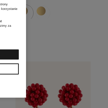
strony
 korzystanie
at
dzimy za