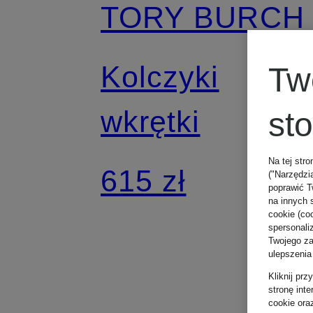
TORY BURCH
Kolczyki
Tw
wkrętki
st
Na tej stro
615 zł
("Narzędzi
poprawić T
na innych 
cookie (coo
spersonali
Twojego zac
ulepszenia
Kliknij pr
stronę int
cookie ora