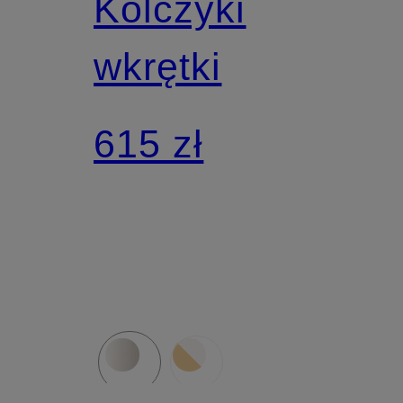
Kolczyki
wkrętki
615 zł