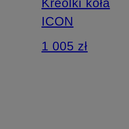
Kreolki koła
ICON
1 005 zł