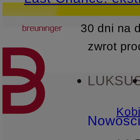
Breuninger
30 dni na
PRZEJDŹ DO GŁÓWNEJ 
zwrot pr
LUKSU
Kobi
Nowośc