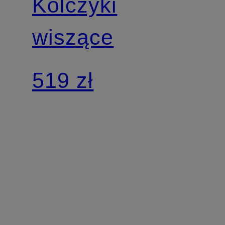
Kolczyki
wiszące
519 zł