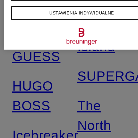
G-star
USTAWIENIA INDYWIDUALNE
RAW
Stone
Island
GUESS
SUPERG
HUGO
BOSS
The
North
Icebreaker