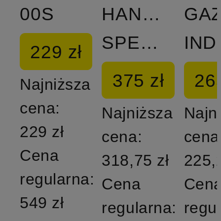
00S
HANDBALL
GAZ
SPEZIAL
229 zł
375 zł
265
Najniższa
cena:
Najniższa
Najn
229 zł
cena:
cena
Cena
318,75 zł
225,
regularna:
Cena
Cen
549 zł
regularna:
regu