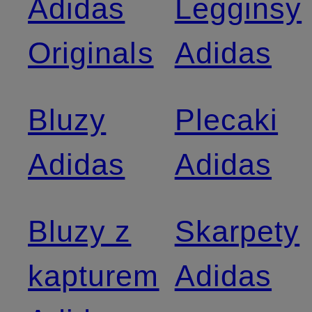
Adidas
Legginsy
Originals
Adidas
Bluzy
Plecaki
Adidas
Adidas
Bluzy z
Skarpety
kapturem
Adidas