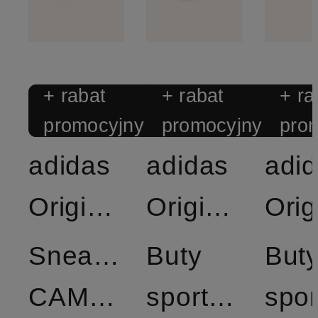
+ rabat
+ rabat
+ ra
promocyjny
promocyjny
pro
adidas
adidas
adi
Originals
Originals
Sneakersy
Buty
But
CAMPUS
sportowe
spo