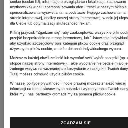
cookie (cookie ID), informacje o przeglądarce i lokalizacji, zachowanie
użytkownika) w celu spersonalizowania ofert i treści w naszym sklepie,
Odlo
spersonalizowania wyświetlania na podstawie Twojego zachowania na 
stronie internetowej, analizy naszej strony internetowej, w celu jej ulep
Colmar
dla Ciebie lub optymalizacji skuteczności reklam.
Kliknij przycisk "Zgadzam się", aby zaakceptować wszystkie pliki cook
przejść bezpośrednio na stronę internetową, lub "Ustawienia indywidual
Patagoni
aby uzyskać szczegółowy opis kategorii plików cookie oraz przegląd
CONVERSE
używanych plików cookie, a także dokonać indywidualnego wyboru.
Możesz w każdej chwili zmienić lub wycofać swój wybór narzędzi (np.
stopce naszej strony internetowej). Takie wycofanie nie będzie miało j
Salomon
żadnego wpływu na wcześniejsze korzystanie z narzędzi i Twoich dany
Tutaj
możesz odmówić użycia plików cookie
.
Dolomite
W naszej
polityce prywatności
i
nocie prawnej
możesz znaleźć więcej
informacji na temat stosowanych narzędzi i wykorzystania Twoich dan
Schöffel
które my i nasi partnerzy gromadzimy za pomocą plików cookie.
DRYKORN
SPORTA
ZGADZAM SIĘ