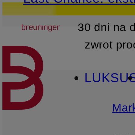
Breuninger
30 dni na
PRZEJDŹ DO GŁÓWNEJ 
zwrot pr
LUKSU
Mark