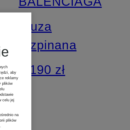
BALENCIAGA
Bluza
rozpinana
ie
4 190 zł
owych
zędzi, aby
ące reklamy
y plików
elu
odstawie
 celu jej
ośrednio na
rii plików
.