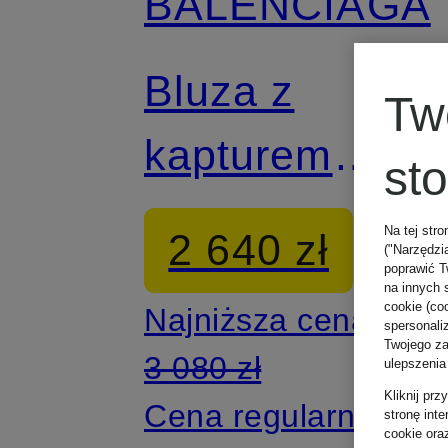
BALENCIAGA
Bluza z
Tw
kapturem
st
oversize
Na tej stro
2 640 zł
("Narzędzi
POLITICAL
poprawić T
na innych 
cookie (coo
Najniższa cena:
spersonali
CAMPAIGN
Twojego zac
3 080 zł
ulepszenia
Kliknij pr
Cena regularna:
stronę int
cookie ora