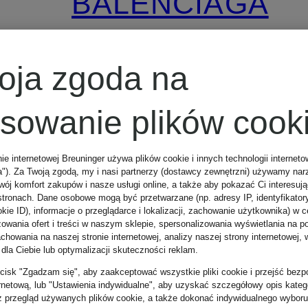
BALENCIAGA
Bluza z
oja zgoda na
kapturem
osowanie plików cook
4 870 zł
nie internetowej Breuninger używa plików cookie i innych technologii internet
a"). Za Twoją zgodą, my i nasi partnerzy (dostawcy zewnętrzni) używamy nar
wój komfort zakupów i nasze usługi online, a także aby pokazać Ci interesuj
stronach. Dane osobowe mogą być przetwarzane (np. adresy IP, identyfikator
kie ID), informacje o przeglądarce i lokalizacji, zachowanie użytkownika) w c
zowania ofert i treści w naszym sklepie, spersonalizowania wyświetlania na p
howania na naszej stronie internetowej, analizy naszej strony internetowej, w
 dla Ciebie lub optymalizacji skuteczności reklam.
zycisk "Zgadzam się", aby zaakceptować wszystkie pliki cookie i przejść bezp
ernetową, lub "Ustawienia indywidualne", aby uzyskać szczegółowy opis katego
z przegląd używanych plików cookie, a także dokonać indywidualnego wyboru