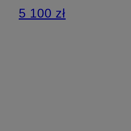
oversize z
5 100 zł
wycięciami