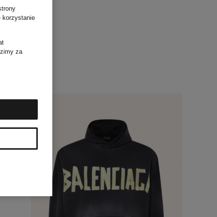
strony
 korzystanie
at
dzimy za