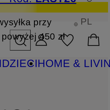
PL
wysyłka przy
YSZUKIWANIA
powyżej 450 zł
I
DZIECI
HOME & LIVI