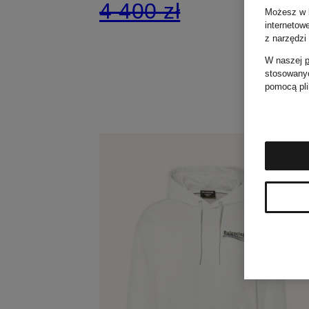
4 400 zł
Możesz w k
internetow
z narzędzi
W naszej
p
stosowanyc
pomocą pli