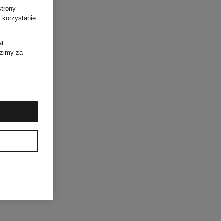
strony
 korzystanie
at
dzimy za