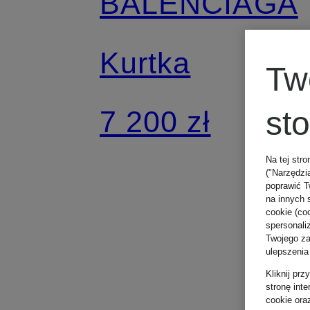
BALENCIAGA
Kurtka
Tw
7 200 zł
st
Na tej stro
("Narzędzi
poprawić T
na innych 
cookie (coo
spersonali
Twojego zac
ulepszenia
Kliknij pr
stronę int
cookie ora