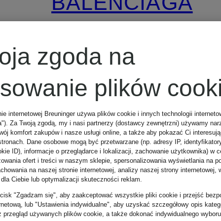
BALENCIAGA
kurtka
oja zgoda na
10 160 zł
osowanie plików cook
nie internetowej Breuninger używa plików cookie i innych technologii internet
a"). Za Twoją zgodą, my i nasi partnerzy (dostawcy zewnętrzni) używamy nar
wój komfort zakupów i nasze usługi online, a także aby pokazać Ci interesuj
stronach. Dane osobowe mogą być przetwarzane (np. adresy IP, identyfikator
kie ID), informacje o przeglądarce i lokalizacji, zachowanie użytkownika) w c
zowania ofert i treści w naszym sklepie, spersonalizowania wyświetlania na p
howania na naszej stronie internetowej, analizy naszej strony internetowej, w
 dla Ciebie lub optymalizacji skuteczności reklam.
zycisk "Zgadzam się", aby zaakceptować wszystkie pliki cookie i przejść bezp
ernetową, lub "Ustawienia indywidualne", aby uzyskać szczegółowy opis katego
z przegląd używanych plików cookie, a także dokonać indywidualnego wyboru