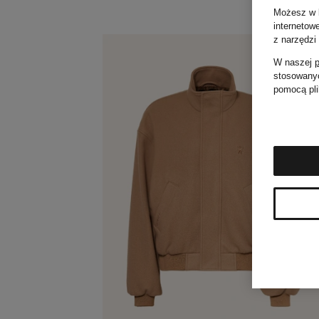
Możesz w k
internetow
z narzędzi
W naszej
p
stosowanyc
pomocą pli