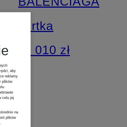
BALENCIAGA
kurtka
11 010 zł
ie
owych
zędzi, aby
ące reklamy
y plików
elu
odstawie
 celu jej
ośrednio na
rii plików
.