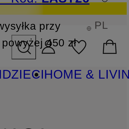
PL
wysyłka przy
YSZUKIWANIA
powyżej 450 zł
I
DZIECI
HOME & LIVI