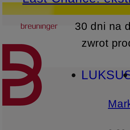
Breuninger
30 dni na
PRZEJDŹ DO GŁÓWNEJ 
zwrot pr
LUKSU
Mark