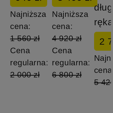
dłu
Najniższa
Najniższa
cena:
cena:
1 560 zł
4 920 zł
2 7
Cena
Cena
Najn
regularna:
regularna:
cena
2 000 zł
6 800 zł
5 420