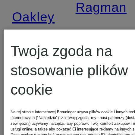
Ragman
Oakley
Rains
Off-
Twoja zgoda na
White
Reiss
stosowanie plików
cookie
Officine
Replay
Creative
Na tej stronie internetowej Breuninger używa plików cookie i innych tec
internetowych ("Narzędzia"). Za Twoją zgodą, my i nasi partnerzy (dos
Rough
zewnętrzni) używamy narzędzi, aby poprawić Twój komfort zakupów i 
usługi online, a także aby pokazać Ci interesujące reklamy na innych s
Dane osobowe mogą być przetwarzane (np. adresy IP, identyfikatory pl