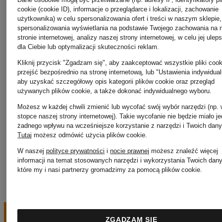
Olymp
cookie (cookie ID), informacje o przeglądarce i lokalizacji, zachowanie
użytkownika) w celu spersonalizowania ofert i treści w naszym sklepie,
Royal
spersonalizowania wyświetlania na podstawie Twojego zachowania na 
stronie internetowej, analizy naszej strony internetowej, w celu jej ulep
dla Ciebie lub optymalizacji skuteczności reklam.
Palm
Republiq
Kliknij przycisk "Zgadzam się", aby zaakceptować wszystkie pliki cook
przejść bezpośrednio na stronę internetową, lub "Ustawienia indywidual
aby uzyskać szczegółowy opis kategorii plików cookie oraz przegląd
Angels
używanych plików cookie, a także dokonać indywidualnego wyboru.
Możesz w każdej chwili zmienić lub wycofać swój wybór narzędzi (np.
stopce naszej strony internetowej). Takie wycofanie nie będzie miało j
żadnego wpływu na wcześniejsze korzystanie z narzędzi i Twoich dany
Patagonia
Tutaj
możesz odmówić użycia plików cookie
.
W naszej
polityce prywatności
i
nocie prawnej
możesz znaleźć więcej
informacji na temat stosowanych narzędzi i wykorzystania Twoich dan
które my i nasi partnerzy gromadzimy za pomocą plików cookie.
ZGADZAM SIĘ