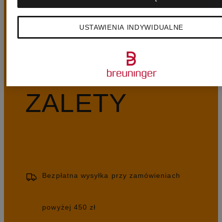
USTAWIENIA INDYWIDUALNE
NASZE
ZALETY
Bezpłatna wysyłka przy zamówieniach
powyżej 450 zł