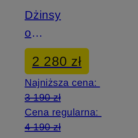
Dżinsy
o
luźnym
2 280 zł
kroju
Najniższa cena:
3 190 zł
Cena regularna:
4 190 zł