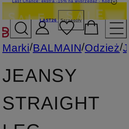
Last Chance: ekstra -15% na wyprzedaż
- Kod:
LAST26
Szczegóły
PRZEJDŹ DO GŁÓWNEJ 
/
/
/
Marki
BALMAIN
Odzież
J
JEANSY
STRAIGHT