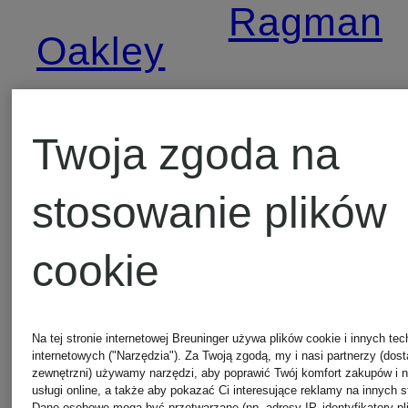
Ragman
Oakley
Rains
Off-
Twoja zgoda na
White
Reiss
stosowanie plików
cookie
Officine
Replay
Creative
Na tej stronie internetowej Breuninger używa plików cookie i innych tec
internetowych ("Narzędzia"). Za Twoją zgodą, my i nasi partnerzy (dos
Rough
zewnętrzni) używamy narzędzi, aby poprawić Twój komfort zakupów i 
usługi online, a także aby pokazać Ci interesujące reklamy na innych s
Dane osobowe mogą być przetwarzane (np. adresy IP, identyfikatory pl