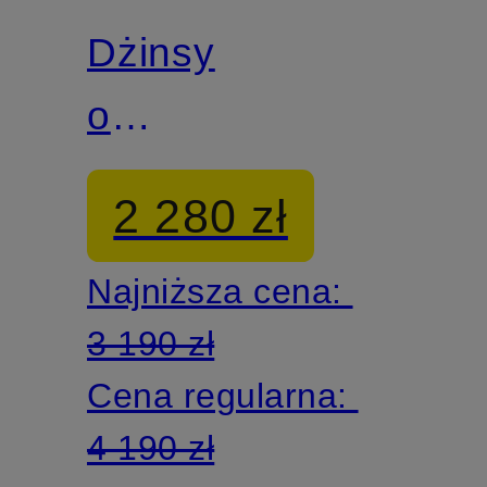
Dżinsy
o
luźnym
2 280 zł
kroju
Najniższa cena:
3 190 zł
Cena regularna:
4 190 zł