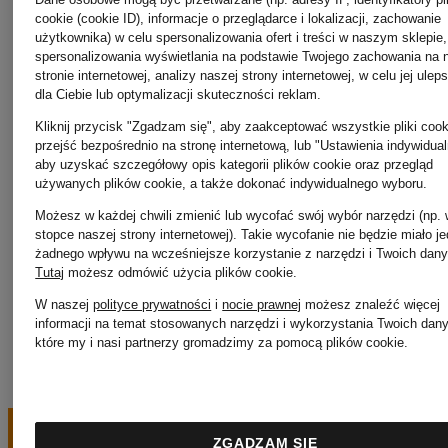
Olymp
cookie (cookie ID), informacje o przeglądarce i lokalizacji, zachowanie
użytkownika) w celu spersonalizowania ofert i treści w naszym sklepie,
Royal
spersonalizowania wyświetlania na podstawie Twojego zachowania na 
stronie internetowej, analizy naszej strony internetowej, w celu jej ulep
dla Ciebie lub optymalizacji skuteczności reklam.
Palm
Republiq
Kliknij przycisk "Zgadzam się", aby zaakceptować wszystkie pliki cook
przejść bezpośrednio na stronę internetową, lub "Ustawienia indywidual
aby uzyskać szczegółowy opis kategorii plików cookie oraz przegląd
Angels
używanych plików cookie, a także dokonać indywidualnego wyboru.
Możesz w każdej chwili zmienić lub wycofać swój wybór narzędzi (np.
stopce naszej strony internetowej). Takie wycofanie nie będzie miało j
żadnego wpływu na wcześniejsze korzystanie z narzędzi i Twoich dany
Patagonia
Tutaj
możesz odmówić użycia plików cookie
.
W naszej
polityce prywatności
i
nocie prawnej
możesz znaleźć więcej
informacji na temat stosowanych narzędzi i wykorzystania Twoich dan
które my i nasi partnerzy gromadzimy za pomocą plików cookie.
ZGADZAM SIĘ