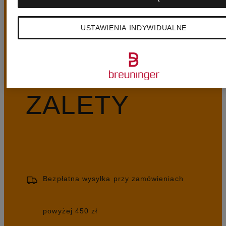
USTAWIENIA INDYWIDUALNE
NASZE
ZALETY
Bezpłatna wysyłka przy zamówieniach
powyżej 450 zł