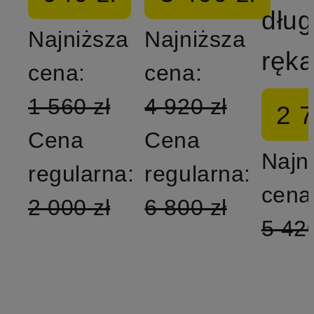
dłu
Najniższa
Najniższa
cena:
cena:
1 560 zł
4 920 zł
2 7
Cena
Cena
Najn
regularna:
regularna:
cena
2 000 zł
6 800 zł
5 420