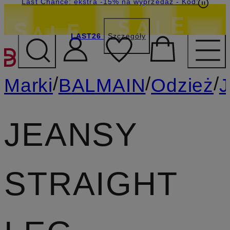
Last Chance: ekstra -15% na wyprzedaż
- Kod:
LAST26
Szczegóły
PRZEJDŹ DO GŁÓWNEJ 
/
/
/
Marki
BALMAIN
Odzież
J
JEANSY
STRAIGHT