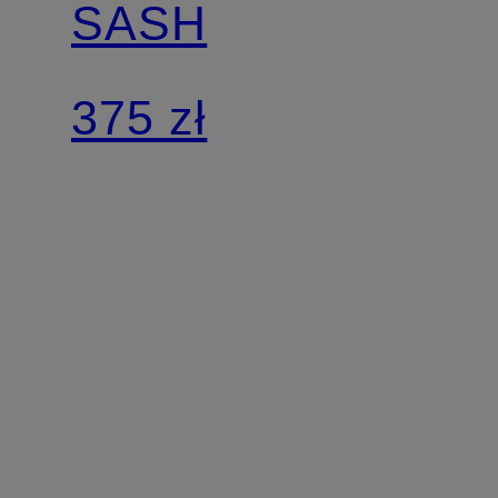
SASH
375 zł