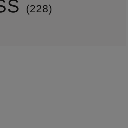
SS
228