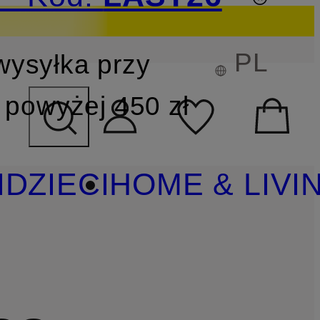
PL
wysyłka przy
YSZUKIWANIA
powyżej 450 zł
I
DZIECI
HOME & LIVI