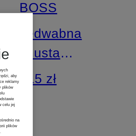
BOSS
Jedwabna
chusta
ie
VINCENCY
owych
415 zł
zędzi, aby
ące reklamy
y plików
elu
odstawie
 celu jej
ośrednio na
rii plików
.