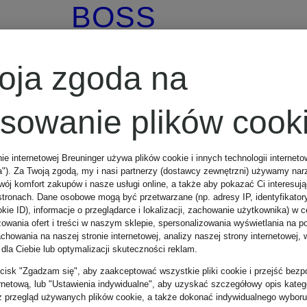
BOSS
Chustka
oja zgoda na
RENEVA
osowanie plików cook
nie internetowej Breuninger używa plików cookie i innych technologii internet
349 zł
a"). Za Twoją zgodą, my i nasi partnerzy (dostawcy zewnętrzni) używamy nar
wój komfort zakupów i nasze usługi online, a także aby pokazać Ci interesuj
stronach. Dane osobowe mogą być przetwarzane (np. adresy IP, identyfikator
kie ID), informacje o przeglądarce i lokalizacji, zachowanie użytkownika) w c
zowania ofert i treści w naszym sklepie, spersonalizowania wyświetlania na p
howania na naszej stronie internetowej, analizy naszej strony internetowej, w
 dla Ciebie lub optymalizacji skuteczności reklam.
zycisk "Zgadzam się", aby zaakceptować wszystkie pliki cookie i przejść bezp
ernetową, lub "Ustawienia indywidualne", aby uzyskać szczegółowy opis katego
z przegląd używanych plików cookie, a także dokonać indywidualnego wyboru