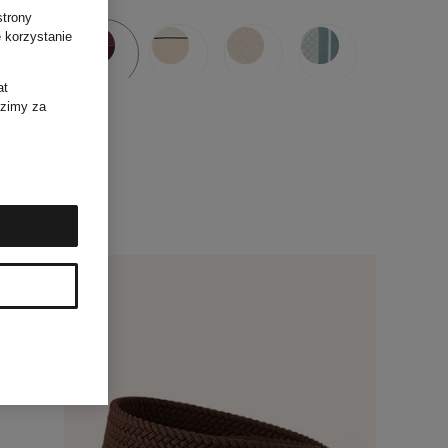
strony
 korzystanie
at
dzimy za