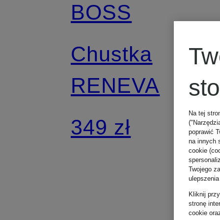
BOSS
Chustka
Tw
RENEVA
st
Na tej stro
349 zł
("Narzędzi
poprawić T
na innych 
cookie (coo
spersonali
Twojego zac
ulepszenia
Kliknij pr
stronę int
cookie ora