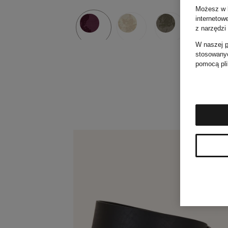
Możesz w k
internetow
z narzędzi
W naszej
p
stosowanyc
pomocą pli