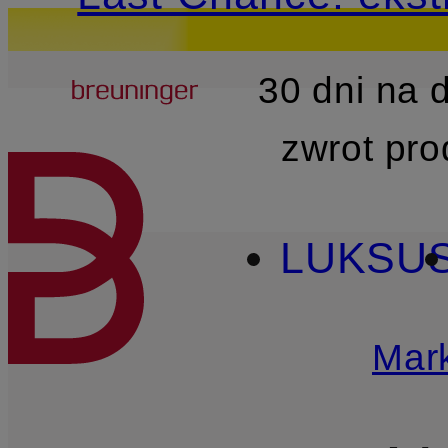
Breuninger
30 dni na
PRZEJDŹ DO GŁÓWNEJ 
zwrot pr
LUKSU
Mark