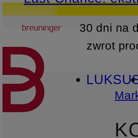
Breuninger
30 dni na
PRZEJDŹ DO GŁÓWNEJ 
zwrot pr
LUKSU
Mark
K