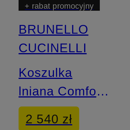
+ rabat promocyjny
BRUNELLO
CUCINELLI
Koszulka
lniana Comfort
Fit
2 540 zł