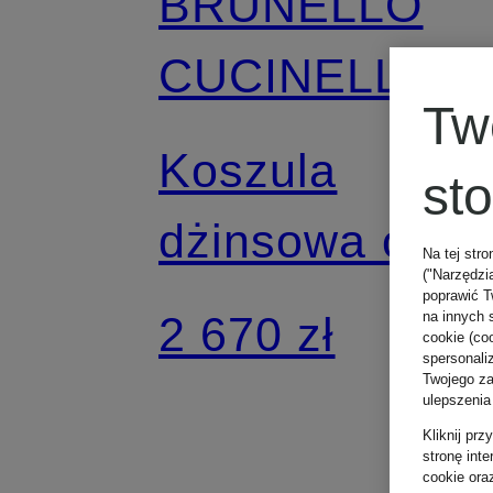
BRUNELLO
CUCINELLI
Tw
Koszula
st
dżinsowa o
Na tej stro
("Narzędzi
kroju Comfort
poprawić T
2 670 zł
na innych 
cookie (coo
spersonali
Fit
Twojego zac
ulepszenia
Kliknij pr
stronę int
cookie ora