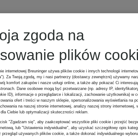
BRUNELLO
oja zgoda na
CUCINELLI
osowanie plików cook
Koszulka
nie internetowej Breuninger używa plików cookie i innych technologii internet
a"). Za Twoją zgodą, my i nasi partnerzy (dostawcy zewnętrzni) używamy nar
lniana Comfort
wój komfort zakupów i nasze usługi online, a także aby pokazać Ci interesuj
stronach. Dane osobowe mogą być przetwarzane (np. adresy IP, identyfikator
kie ID), informacje o przeglądarce i lokalizacji, zachowanie użytkownika) w c
Fit
zowania ofert i treści w naszym sklepie, spersonalizowania wyświetlania na p
howania na naszej stronie internetowej, analizy naszej strony internetowej, w
2 540 zł
 dla Ciebie lub optymalizacji skuteczności reklam.
zycisk "Zgadzam się", aby zaakceptować wszystkie pliki cookie i przejść bezp
ernetową, lub "Ustawienia indywidualne", aby uzyskać szczegółowy opis katego
Najniższa cena:
z przegląd używanych plików cookie, a także dokonać indywidualnego wyboru