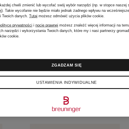
ażdej chwili zmienić lub wycofać swój wybór narzędzi (np. w stopce naszej 
2 159 zł
ej). Takie wycofanie nie będzie miało jednak żadnego wpływu na wcześniejsze
 i Twoich danych.
Tutaj
możesz odmówić użycia plików cookie
.
Cena regularna:
olityce prywatności
i
nocie prawnej
możesz znaleźć więcej informacji na tem
h narzędzi i wykorzystania Twoich danych, które my i nasi partnerzy groma
3 520 zł
ków cookie.
ZGADZAM SIĘ
USTAWIENIA INDYWIDUALNE