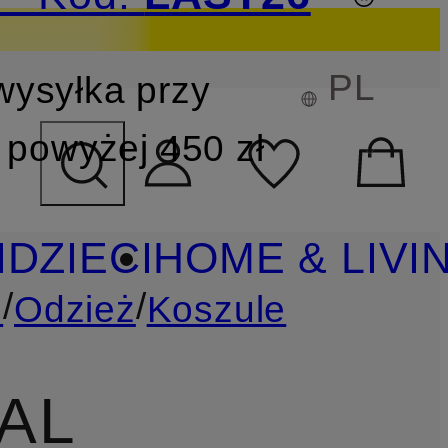
PL
wysyłka przy
YSZUKIWANIA
powyżej 450 zł
I
DZIECI
HOME & LIVI
/
/
I
Odzież
Koszule
AL