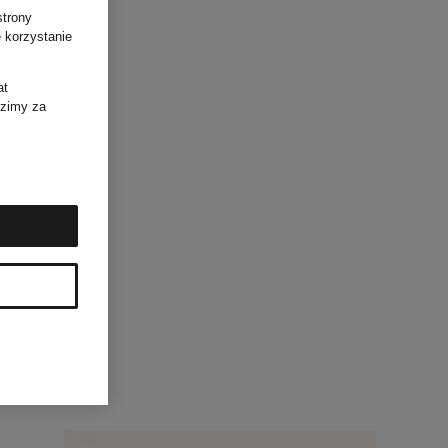
strony
 korzystanie
at
dzimy za