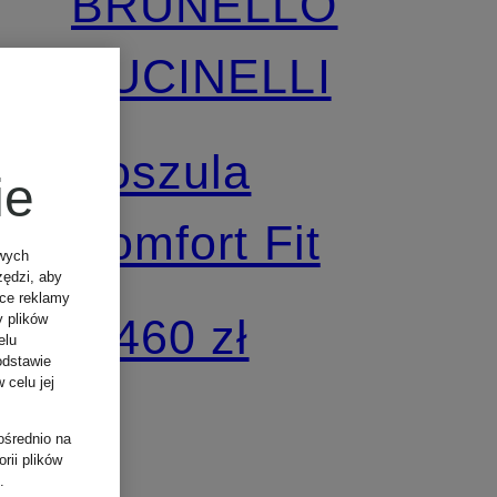
BRUNELLO
CUCINELLI
Koszula
ie
Comfort Fit
owych
zędzi, aby
ące reklamy
2 460 zł
y plików
elu
odstawie
 celu jej
ośrednio na
rii plików
.