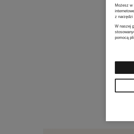
Możesz w k
internetow
z narzędzi
W naszej
p
stosowanyc
pomocą pli