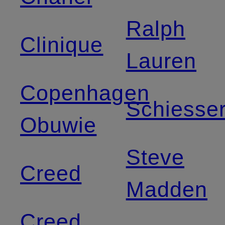
Ralph
Clinique
Lauren
Copenhagen
Schiesse
Obuwie
Steve
Creed
Madden
Creed