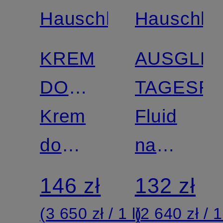
Hauschka
Hauschka
KREM
AUSGLE
DO
TAGESFL
TWARZY
Krem
Fluid
MITTAGSBLUME
do
na
twarzy
dzień
146 zł
132 zł
(3 650 zł / 1 l)
(2 640 zł / 1