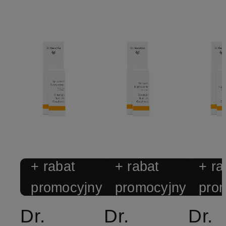
+ rabat
+ rabat
+ ra
promocyjny
promocyjny
pro
Dr.
Dr.
Dr.