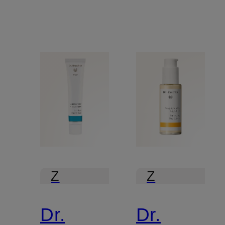
Z
Z
certyfikatem
certyfikatem
Dr.
Dr.