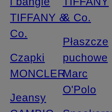
i bangle
TIFFANY
TIFFANY &
& Co.
Co.
Płaszcze
Czapki
puchowe
MONCLER
Marc
O'Polo
Jeansy