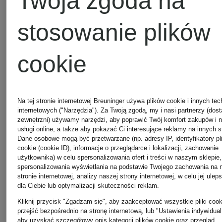
Twoja zgoda na
damskie
RIANI
stosowanie plików
Kurtki
Sukienki
cookie
WELLENSTEYN
ROTATE
Na tej stronie internetowej Breuninger używa plików cookie i innych tec
męskie
internetowych ("Narzędzia"). Za Twoją zgodą, my i nasi partnerzy (dos
zewnętrzni) używamy narzędzi, aby poprawić Twój komfort zakupów i 
Sukienki
usługi online, a także aby pokazać Ci interesujące reklamy na innych s
Dane osobowe mogą być przetwarzane (np. adresy IP, identyfikatory pl
cookie (cookie ID), informacje o przeglądarce i lokalizacji, zachowanie
Obuwie
SANDRO
użytkownika) w celu spersonalizowania ofert i treści w naszym sklepie,
spersonalizowania wyświetlania na podstawie Twojego zachowania na 
stronie internetowej, analizy naszej strony internetowej, w celu jej ulep
DOLCE &
dla Ciebie lub optymalizacji skuteczności reklam.
Szale i
Kliknij przycisk "Zgadzam się", aby zaakceptować wszystkie pliki cook
przejść bezpośrednio na stronę internetową, lub "Ustawienia indywidual
aby uzyskać szczegółowy opis kategorii plików cookie oraz przegląd