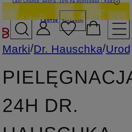
Last Chance: ekstra -15% na wyprzedaż
- Kod:
LAST26
Szczegóły
PRZEJDŹ DO GŁÓWNEJ 
/
/
Marki
Dr. Hauschka
Urod
PIELĘGNACJ
24H DR.