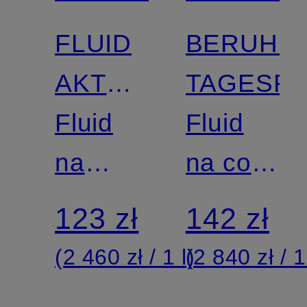
FLUID
BERUHI
AKTYWUJĄCY
TAGESFL
NA CO
Fluid
Fluid
DZIEŃ
na
na co
dzień
dzień
123 zł
142 zł
(2 460 zł / 1 l)
(2 840 zł / 1