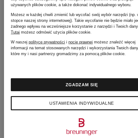
GABBANA
używanych plików cookie, a także dokonać indywidualnego wyboru.
chusty
Możesz w każdej chwili zmienić lub wycofać swój wybór narzędzi (np.
stopce naszej strony internetowej). Takie wycofanie nie będzie miało j
żadnego wpływu na wcześniejsze korzystanie z narzędzi i Twoich dany
Obuwie
BURBER
Tutaj
możesz odmówić użycia plików cookie
.
W naszej
polityce prywatności
i
nocie prawnej
możesz znaleźć więcej
GUCCI
informacji na temat stosowanych narzędzi i wykorzystania Twoich dan
które my i nasi partnerzy gromadzimy za pomocą plików cookie.
Torby
damskie
JACQUE
ZGADZAM SIĘ
Obuwie
USTAWIENIA INDYWIDUALNE
Torby
GUCCI
shopper