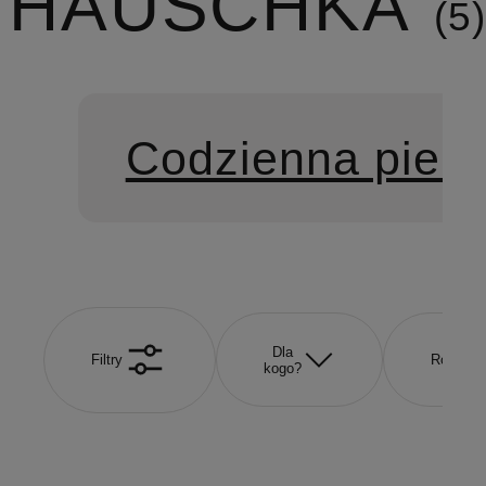
HAUSCHKA
5
Codzienna pielę
Dla
Filtry
Rozmiar
kogo?