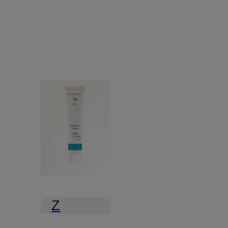
Z
certyfikatem