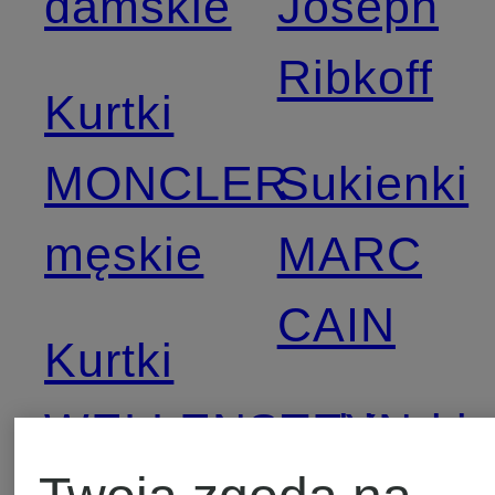
damskie
Joseph
Ribkoff
Kurtki
MONCLER
Sukienki
męskie
MARC
CAIN
Kurtki
WELLENSTEYN
Sukienki