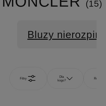
MONCLER
15
Bluzy nierozpin
Dla
Filtry
Rozmiar
kogo?