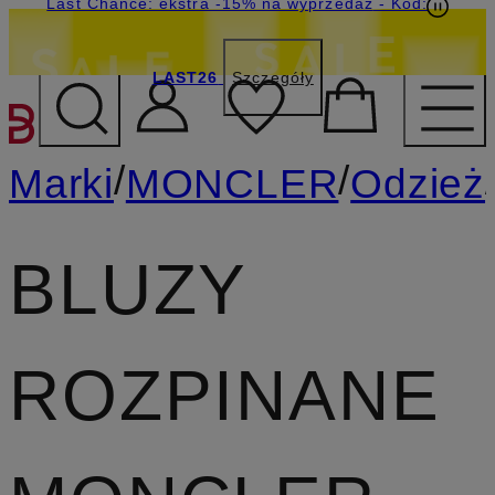
Last Chance: ekstra -15% na wyprzedaż
- Kod:
LAST26
Szczegóły
PRZEJDŹ DO GŁÓWNEJ 
/
/
Marki
MONCLER
Odzież
BLUZY
ROZPINANE