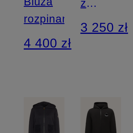
Bluza
z
rozpinana
dżerseju
3 250 zł
4 400 zł