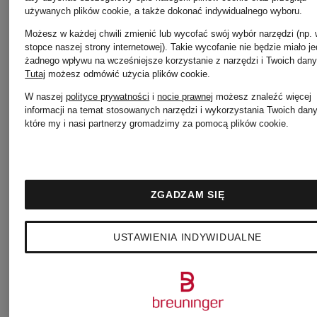
używanych plików cookie, a także dokonać indywidualnego wyboru.
Moncler
Grenoble
Możesz w każdej chwili zmienić lub wycofać swój wybór narzędzi (np.
stopce naszej strony internetowej). Takie wycofanie nie będzie miało j
żadnego wpływu na wcześniejsze korzystanie z narzędzi i Twoich dany
Tutaj
możesz odmówić użycia plików cookie
.
Czapki
Polo
W naszej
polityce prywatności
i
nocie prawnej
możesz znaleźć więcej
informacji na temat stosowanych narzędzi i wykorzystania Twoich dan
które my i nasi partnerzy gromadzimy za pomocą plików cookie.
Moncler
Moncler
ZGADZAM SIĘ
Hoodie
Płaszcze
USTAWIENIA INDYWIDUALNE
Moncler
Moncler