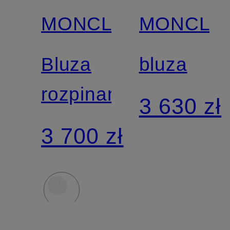
MONCLER
MONCLE
Bluza
bluza
rozpinana
3 630 zł
3 700 zł