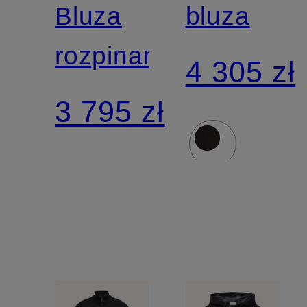
Bluza
bluza
rozpinana
4 305 zł
3 795 zł