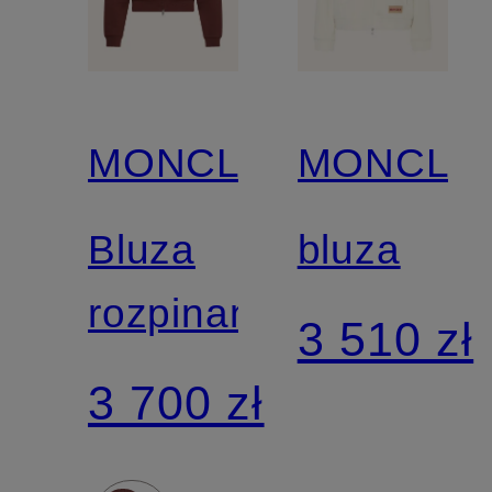
MONCLER
MONCLE
Bluza
bluza
rozpinana
3 510 zł
3 700 zł