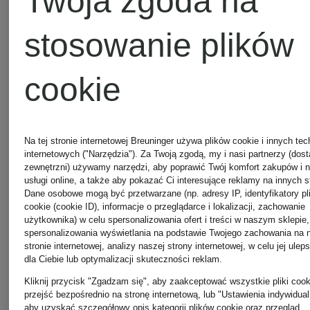
Twoja zgoda na
stosowanie plików
Pozostałe
cookie
kategorie
Na tej stronie internetowej Breuninger używa plików cookie i innych tec
internetowych ("Narzędzia"). Za Twoją zgodą, my i nasi partnerzy (dos
zewnętrzni) używamy narzędzi, aby poprawić Twój komfort zakupów i 
Bluzy
Moncler
usługi online, a także aby pokazać Ci interesujące reklamy na innych s
Dane osobowe mogą być przetwarzane (np. adresy IP, identyfikatory pl
cookie (cookie ID), informacje o przeglądarce i lokalizacji, zachowanie
użytkownika) w celu spersonalizowania ofert i treści w naszym sklepie,
Moncler
Genius
spersonalizowania wyświetlania na podstawie Twojego zachowania na 
stronie internetowej, analizy naszej strony internetowej, w celu jej ulep
dla Ciebie lub optymalizacji skuteczności reklam.
Kliknij przycisk "Zgadzam się", aby zaakceptować wszystkie pliki cook
Buty
Moncler
przejść bezpośrednio na stronę internetową, lub "Ustawienia indywidual
aby uzyskać szczegółowy opis kategorii plików cookie oraz przegląd