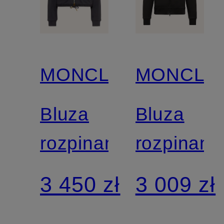
MONCLER
MONCLE
Bluza
Bluza
rozpinana
rozpinana
3 450 zł
3 009 zł