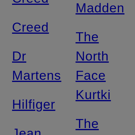
Madden
Creed
The
Dr
North
Martens
Face
Kurtki
Hilfiger
The
Jean