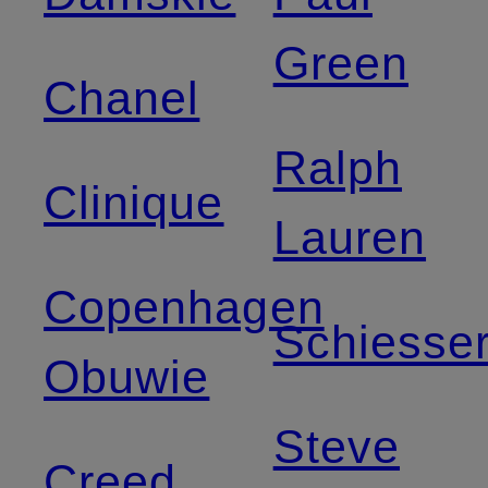
Green
Chanel
Ralph
Clinique
Lauren
Copenhagen
Schiesse
Obuwie
Steve
Creed