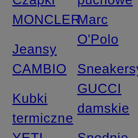
MONCLER
Marc
O'Polo
Jeansy
CAMBIO
Sneakers
GUCCI
Kubki
damskie
termiczne
YETI
Spodnie