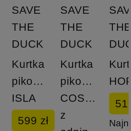
SAVE
SAVE
SAV
THE
THE
TH
DUCK
DUCK
DU
Kurtka
Kurtka
Kurt
pikowana
pikowana
HO
ISLA
COSMARY
519
z
599 zł
Najn