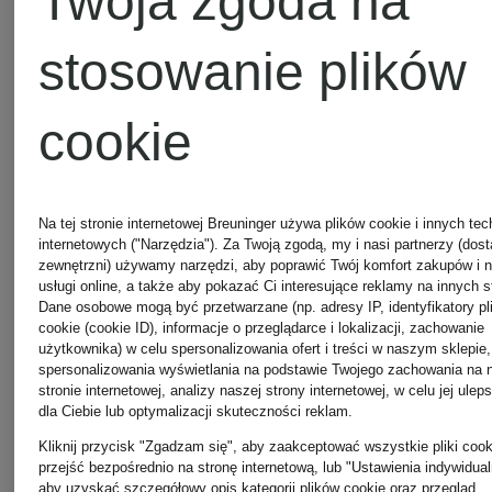
Twoja zgoda na
JACQUE
stosowanie plików
Obuwie
cookie
Torby
GUCCI
shopper
Na tej stronie internetowej Breuninger używa plików cookie i innych tec
męskie
internetowych ("Narzędzia"). Za Twoją zgodą, my i nasi partnerzy (dos
LOEWE
zewnętrzni) używamy narzędzi, aby poprawić Twój komfort zakupów i 
usługi online, a także aby pokazać Ci interesujące reklamy na innych s
Dane osobowe mogą być przetwarzane (np. adresy IP, identyfikatory pl
cookie (cookie ID), informacje o przeglądarce i lokalizacji, zachowanie
Odzież
użytkownika) w celu spersonalizowania ofert i treści w naszym sklepie,
Torebki
spersonalizowania wyświetlania na podstawie Twojego zachowania na 
stronie internetowej, analizy naszej strony internetowej, w celu jej ulep
oui
dla Ciebie lub optymalizacji skuteczności reklam.
TOD'S
Kliknij przycisk "Zgadzam się", aby zaakceptować wszystkie pliki cook
przejść bezpośrednio na stronę internetową, lub "Ustawienia indywidual
aby uzyskać szczegółowy opis kategorii plików cookie oraz przegląd