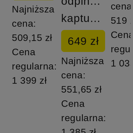
odpinanym
cena
Najniższa
kapturem
519 z
cena:
Cen
509,15 zł
649 zł
regu
Cena
Najniższa
1 035
regularna:
cena:
1 399 zł
551,65 zł
Cena
regularna:
1 385 zł