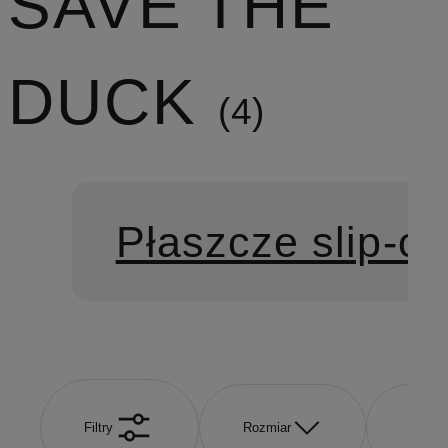
SAVE THE
DUCK
4
Płaszcze slip-on
Filtry
Rozmiar
Kolor