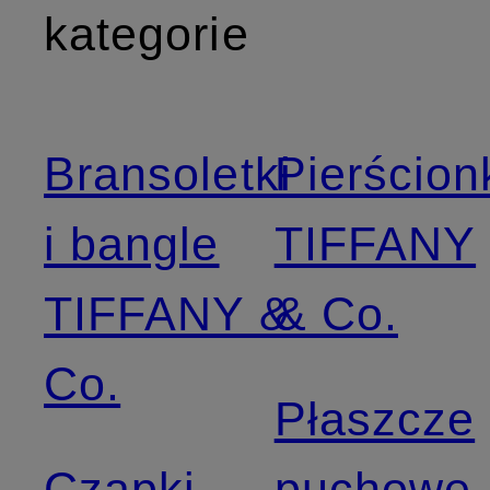
kategorie
Bransoletki
Pierścion
i bangle
TIFFANY
TIFFANY &
& Co.
Co.
Płaszcze
Czapki
puchowe