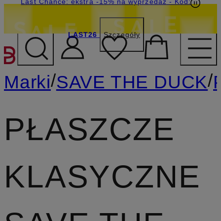
Last Chance: ekstra -15% na wyprzedaż
- Kod:
LAST26
Szczegóły
PRZEJDŹ DO GŁÓWNEJ 
/
/
Marki
SAVE THE DUCK
PŁASZCZE
KLASYCZNE