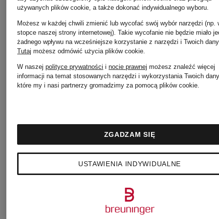
Odzież
używanych plików cookie, a także dokonać indywidualnego wyboru.
Łańcuszk
Możesz w każdej chwili zmienić lub wycofać swój wybór narzędzi (np.
stopce naszej strony internetowej). Takie wycofanie nie będzie miało j
PAS
żadnego wpływu na wcześniejsze korzystanie z narzędzi i Twoich dany
Tutaj
możesz odmówić użycia plików cookie
.
na szyję i
W naszej
polityce prywatności
i
nocie prawnej
możesz znaleźć więcej
NORMAL
informacji na temat stosowanych narzędzi i wykorzystania Twoich dan
które my i nasi partnerzy gromadzimy za pomocą plików cookie.
zawieszki
STUDIOS
TIFFANY
ZGADZAM SIĘ
OKULARY
& Co.
USTAWIENIA INDYWIDUALNE
PRZECIWSŁONEC
CHANEL