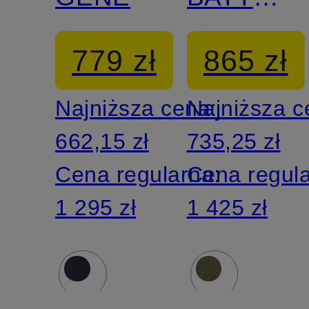
z
779 zł
865 zł
odpinany
Najniższa cena:
Najniższa 
kapturem
662,15 zł
735,25 zł
Cena regularna:
Cena regul
1 295 zł
1 425 zł