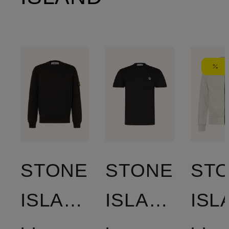
STONE
STONE
ST
ISLAND
ISLAND