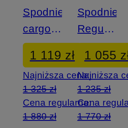
Spodnie
Spodnie
cargo o
Regular
regularnym
Fit
1 119 zł
1 055 z
kroju
Najniższa cena:
Najniższa 
1 325 zł
1 235 zł
Cena regularna:
Cena regul
1 880 zł
1 770 zł