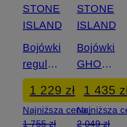
STONE
STONE
ISLAND
ISLAND
Bojówki
Bojówki
regular
GHOST
fit
regular
1 229 zł
1 435 z
fit z lnu
Najniższa cena:
Najniższa 
1 755 zł
2 049 zł