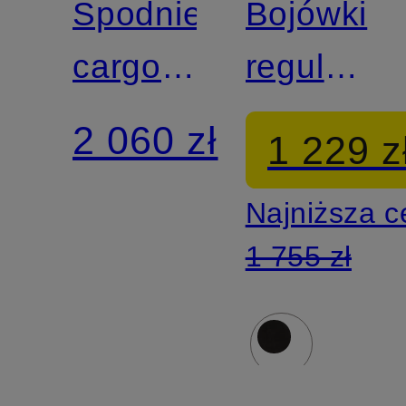
Spodnie
Bojówki
cargo
regular
GHOST
fit
2 060 zł
1 229 z
o
Najniższa 
regularnym
1 755 zł
kroju