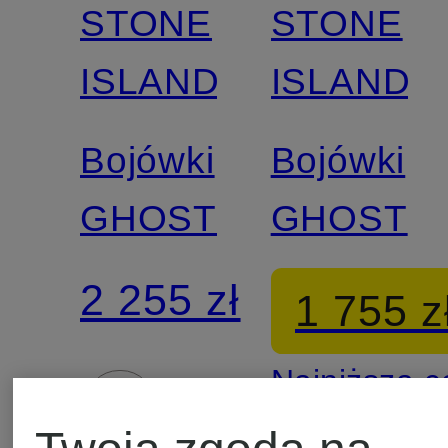
STONE
STONE
ISLAND
ISLAND
Bojówki
Bojówki
GHOST
GHOST
2 255 zł
1 755 z
Najniższa 
2 505 zł