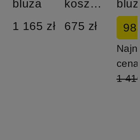
bluza
koszulka
bluz
1 165 zł
675 zł
985
Najn
cena
1 410