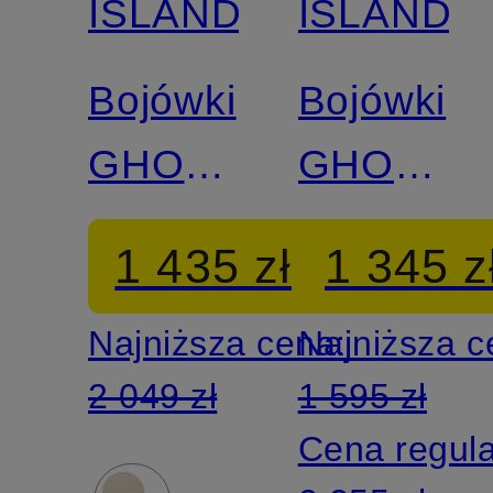
ISLAND
ISLAND
Bojówki
Bojówki
GHOST
GHOST
regular
regular
1 435 zł
1 345 z
fit z lnu
fit
Najniższa cena:
Najniższa 
2 049 zł
1 595 zł
Cena regul