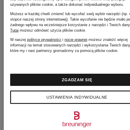
używanych plików cookie, a także dokonać indywidualnego wyboru.
ISLAND
ISLAND
Możesz w każdej chwili zmienić lub wycofać swój wybór narzędzi (np.
stopce naszej strony internetowej). Takie wycofanie nie będzie miało j
żadnego wpływu na wcześniejsze korzystanie z narzędzi i Twoich dany
Spodnie
Bojówki
Tutaj
możesz odmówić użycia plików cookie
.
W naszej
polityce prywatności
i
nocie prawnej
możesz znaleźć więcej
informacji na temat stosowanych narzędzi i wykorzystania Twoich dan
cargo
które my i nasi partnerzy gromadzimy za pomocą plików cookie.
1 799 zł
GHOST
2 460 zł
ZGADZAM SIĘ
Regular
USTAWIENIA INDYWIDUALNE
Fit