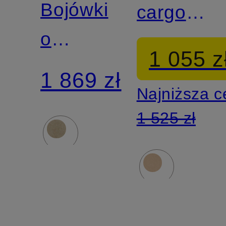
Bojówki
cargo
o
Regular
1 055 z
regularnym,
Fit
1 869 zł
Najniższa 
zwężanym
1 525 zł
kroju