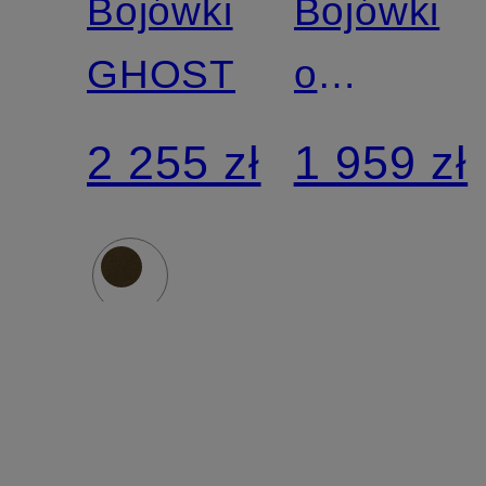
Bojówki
Bojówki
GHOST
o
luźnym
2 255 zł
1 959 zł
kroju