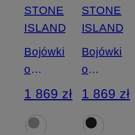
STONE
STONE
ISLAND
ISLAND
Bojówki
Bojówki
o
o
regularnym,
regularny
1 869 zł
1 869 zł
zwężanym
zwężany
kroju
kroju